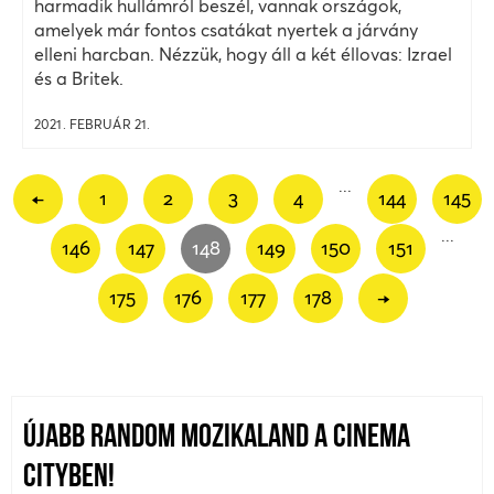
harmadik hullámról beszél, vannak országok,
amelyek már fontos csatákat nyertek a járvány
elleni harcban. Nézzük, hogy áll a két éllovas: Izrael
és a Britek.
2021. FEBRUÁR 21.
...
←
1
2
3
4
144
145
...
146
147
148
149
150
151
175
176
177
178
→
ÚJABB RANDOM MOZIKALAND A CINEMA
CITYBEN!