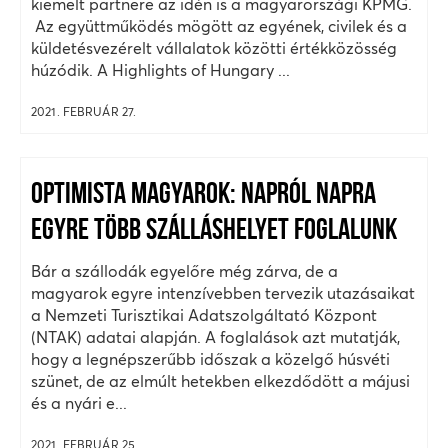
kiemelt partnere az idén is a magyarországi KPMG.
Az együttműködés mögött az egyének, civilek és a
küldetésvezérelt vállalatok közötti értékközösség
húzódik. A Highlights of Hungary ...
2021. FEBRUÁR 27.
OPTIMISTA MAGYAROK: NAPRÓL NAPRA
EGYRE TÖBB SZÁLLÁSHELYET FOGLALUNK
Bár a szállodák egyelőre még zárva, de a
magyarok egyre intenzívebben tervezik utazásaikat
a Nemzeti Turisztikai Adatszolgáltató Központ
(NTAK) adatai alapján. A foglalások azt mutatják,
hogy a legnépszerűbb időszak a közelgő húsvéti
szünet, de az elmúlt hetekben elkezdődött a májusi
és a nyári e...
2021. FEBRUÁR 25.