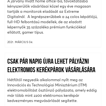
A járvány miatt home office-ba, távoktatásba
kényszerülők vásárlásai közel egy éve magasan
tartják a monitorok eladását az Extreme
Digitalnál. A legnépszerűbbek a 24 colos képátlójú,
full-HD felbontású modellek, de az eladott
képernyők 35 százaléka prémium funkciókkal
ellátott, gamer típus.
2021. MÁRCIUS 04.
CSAK PÁR NAPIG ÚJRA LEHET PÁLYÁZNI
ELEKTROMOS KERÉKPÁROK VÁSÁRLÁSÁRA
Hétfőtől negyedik alkalommal nyílt meg az
Innovációs és Technológiai Minisztérium (ITM)
elektromobilitást ösztönző pályázata, amely eddig
már több mint 2200 elektromos kerékpár
kedvezményes megvásárlását segítette.