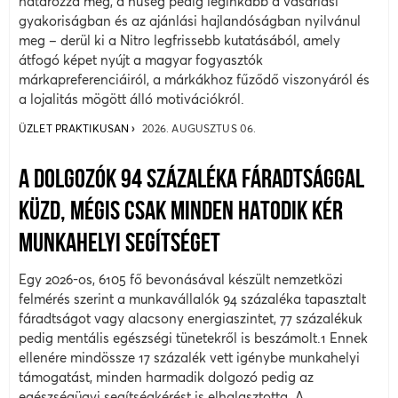
határozza meg, a hűség pedig leginkább a vásárlási
gyakoriságban és az ajánlási hajlandóságban nyilvánul
meg – derül ki a Nitro legfrissebb kutatásából, amely
átfogó képet nyújt a magyar fogyasztók
márkapreferenciáiról, a márkákhoz fűződő viszonyáról és
a lojalitás mögött álló motivációkról.
ÜZLET PRAKTIKUSAN
2026. AUGUSZTUS 06.
A DOLGOZÓK 94 SZÁZALÉKA FÁRADTSÁGGAL
KÜZD, MÉGIS CSAK MINDEN HATODIK KÉR
MUNKAHELYI SEGÍTSÉGET
Egy 2026-os, 6105 fő bevonásával készült nemzetközi
felmérés szerint a munkavállalók 94 százaléka tapasztalt
fáradtságot vagy alacsony energiaszintet, 77 százalékuk
pedig mentális egészségi tünetekről is beszámolt.1 Ennek
ellenére mindössze 17 százalék vett igénybe munkahelyi
támogatást, minden harmadik dolgozó pedig az
egészségügyi segítségkérést is elhalasztotta. A