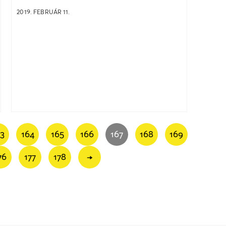
2019. FEBRUÁR 11.
63
164
165
166
167
168
169
76
177
178
→