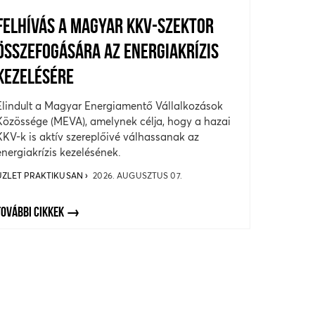
FELHÍVÁS A MAGYAR KKV-SZEKTOR
ÖSSZEFOGÁSÁRA AZ ENERGIAKRÍZIS
KEZELÉSÉRE
Elindult a Magyar Energiamentő Vállalkozások
Közössége (MEVA), amelynek célja, hogy a hazai
KKV-k is aktív szereplőivé válhassanak az
energiakrízis kezelésének.
ÜZLET PRAKTIKUSAN
2026. AUGUSZTUS 07.
TOVÁBBI CIKKEK