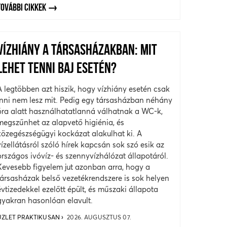
TOVÁBBI CIKKEK
VÍZHIÁNY A TÁRSASHÁZAKBAN: MIT
LEHET TENNI BAJ ESETÉN?
A legtöbben azt hiszik, hogy vízhiány esetén csak
inni nem lesz mit. Pedig egy társasházban néhány
óra alatt használhatatlanná válhatnak a WC-k,
megszűnhet az alapvető higiénia, és
közegészségügyi kockázat alakulhat ki. A
vízellátásról szóló hírek kapcsán sok szó esik az
országos ivóvíz- és szennyvízhálózat állapotáról.
Kevesebb figyelem jut azonban arra, hogy a
társasházak belső vezetékrendszere is sok helyen
évtizedekkel ezelőtt épült, és műszaki állapota
gyakran hasonlóan elavult.
ÜZLET PRAKTIKUSAN
2026. AUGUSZTUS 07.