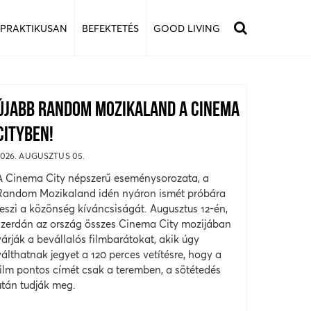
 PRAKTIKUSAN
BEFEKTETÉS
GOOD LIVING
ÚJABB RANDOM MOZIKALAND A CINEMA
CITYBEN!
2026. AUGUSZTUS 05.
A Cinema City népszerű eseménysorozata, a
Random Mozikaland idén nyáron ismét próbára
teszi a közönség kíváncsiságát. Augusztus 12-én,
szerdán az ország összes Cinema City mozijában
várják a bevállalós filmbarátokat, akik úgy
válthatnak jegyet a 120 perces vetítésre, hogy a
film pontos címét csak a teremben, a sötétedés
után tudják meg.