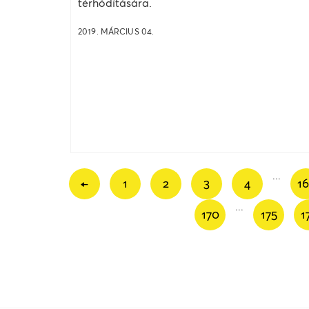
térhódítására.
2019. MÁRCIUS 04.
...
←
1
2
3
4
1
...
170
175
1