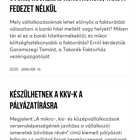
FEDEZET NÉLKÜL
Mely vállalkozásoknak lehet előnyös a faktorálást
választani a banki hitel mellett vagy helyett? Miben
tér el ez a banki hiteltermékektől, és mikor
költséghatékonyabb a faktorálás? Erről kérdeztük
Garamszegi Tamást, a Takarék Faktorház
vezérigazgatóját.
2020. JANUÁR 15.
KÉSZÜLHETNEK A KKV-K A
PÁLYÁZATÍRÁSRA
Megjelent „A mikro-, kis- és középvállalkozások
versenyképességének javítása a vállalkozói
ismeretek bővítése révén” című kiemelt pályázati
felhívás 1,5 milliárd forint keretösszeggel, amelynek