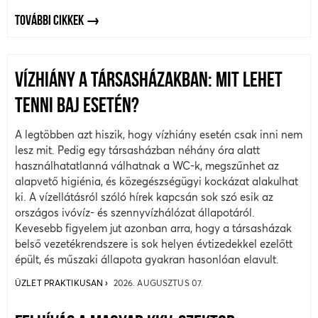
TOVÁBBI CIKKEK
VÍZHIÁNY A TÁRSASHÁZAKBAN: MIT LEHET
TENNI BAJ ESETÉN?
A legtöbben azt hiszik, hogy vízhiány esetén csak inni nem
lesz mit. Pedig egy társasházban néhány óra alatt
használhatatlanná válhatnak a WC-k, megszűnhet az
alapvető higiénia, és közegészségügyi kockázat alakulhat
ki. A vízellátásról szóló hírek kapcsán sok szó esik az
országos ivóvíz- és szennyvízhálózat állapotáról.
Kevesebb figyelem jut azonban arra, hogy a társasházak
belső vezetékrendszere is sok helyen évtizedekkel ezelőtt
épült, és műszaki állapota gyakran hasonlóan elavult.
ÜZLET PRAKTIKUSAN
2026. AUGUSZTUS 07.