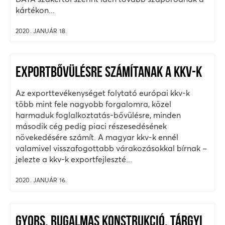
kártékon...
2020. JANUÁR 18.
EXPORTBŐVÜLÉSRE SZÁMÍTANAK A KKV-K
Az exporttevékenységet folytató európai kkv-k
több mint fele nagyobb forgalomra, közel
harmaduk foglalkoztatás-bővülésre, minden
második cég pedig piaci részesedésének
növekedésére számít. A magyar kkv-k ennél
valamivel visszafogottabb várakozásokkal bírnak –
jelezte a kkv-k exportfejleszté...
2020. JANUÁR 16.
GYORS, RUGALMAS KONSTRUKCIÓ, TÁRGYI