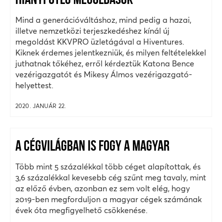
HIÁNYPÓTLÓ MEGOLDÁSOK
Mind a generációváltáshoz, mind pedig a hazai,
illetve nemzetközi terjeszkedéshez kínál új
megoldást KKVPRO üzletágával a Hiventures.
Kiknek érdemes jelentkezniük, és milyen feltételekkel
juthatnak tőkéhez, erről kérdeztük Katona Bence
vezérigazgatót és Mikesy Álmos vezérigazgató-
helyettest.
2020. JANUÁR 22.
A CÉGVILÁGBAN IS FOGY A MAGYAR
Több mint 5 százalékkal több céget alapítottak, és
3,6 százalékkal kevesebb cég szűnt meg tavaly, mint
az előző évben, azonban ez sem volt elég, hogy
2019-ben megforduljon a magyar cégek számának
évek óta megfigyelhető csökkenése.