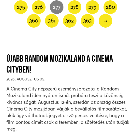
...
275
276
277
278
279
280
360
361
362
363
→
ÚJABB RANDOM MOZIKALAND A CINEMA
CITYBEN!
2026. AUGUSZTUS 05.
A Cinema City népszerű eseménysorozata, a Random
Mozikaland idén nyáron ismét próbára teszi a közönség
kíváncsiságát. Augusztus 12-én, szerdán az ország összes
Cinema City mozijában várják a bevállalós filmbarátokat,
akik úgy válthatnak jegyet a 120 perces vetítésre, hogy a
film pontos címét csak a teremben, a sötétedés után tudják
meg.