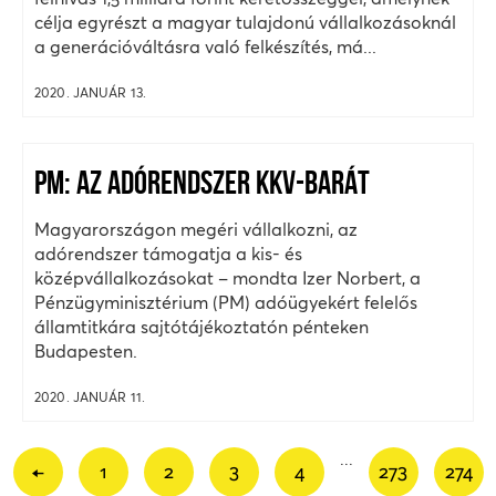
célja egyrészt a magyar tulajdonú vállalkozásoknál
a generációváltásra való felkészítés, má...
2020. JANUÁR 13.
PM: AZ ADÓRENDSZER KKV-BARÁT
Magyarországon megéri vállalkozni, az
adórendszer támogatja a kis- és
középvállalkozásokat – mondta Izer Norbert, a
Pénzügyminisztérium (PM) adóügyekért felelős
államtitkára sajtótájékoztatón pénteken
Budapesten.
2020. JANUÁR 11.
...
←
1
2
3
4
273
274