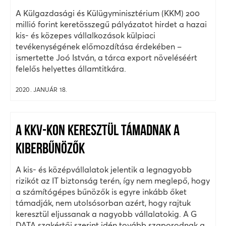
A Külgazdasági és Külügyminisztérium (KKM) 200
millió forint keretösszegű pályázatot hirdet a hazai
kis- és közepes vállalkozások külpiaci
tevékenységének előmozdítása érdekében –
ismertette Joó István, a tárca export növeléséért
felelős helyettes államtitkára.
2020. JANUÁR 18.
A KKV-KON KERESZTÜL TÁMADNAK A
KIBERBŰNÖZŐK
A kis- és középvállalatok jelentik a legnagyobb
rizikót az IT biztonság terén, így nem meglepő, hogy
a számítógépes bűnözők is egyre inkább őket
támadják, nem utolsósorban azért, hogy rajtuk
keresztül eljussanak a nagyobb vállalatokig. A G
DATA szakértői szerint idén tovább szaporodnak a