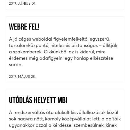
2017. JÚNIUS 01.
WEBRE FEL!
A jó céges weboldal figyelemfelkeltő, egyszerű,
tartalomközpontú, hiteles és biztonságos – állítják
a szakemberek. Cikkünkből az is kiderül, mire
érdemes még odafigyelni egy honlap elkészítése
során.
2017. MÁJUS 25.
UTÓDLÁS HELYETT MBI
A rendszerváltás óta alakult kisvállalkozások közül
sok nagyra nőtt, komoly középvállalat lett, alapítóik
ugyanakkor azzal a kérdéssel szembesülnek, kinek