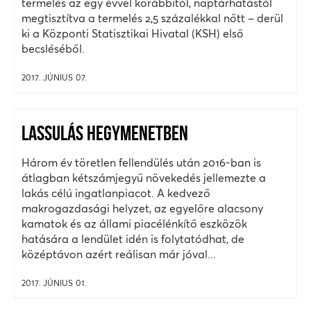
termelés az egy évvel korábbitól, naptárhatástól
megtisztítva a termelés 2,5 százalékkal nőtt – derül
ki a Központi Statisztikai Hivatal (KSH) első
becsléséből.
2017. JÚNIUS 07.
LASSULÁS HEGYMENETBEN
Három év töretlen fellendülés után 2016-ban is
átlagban kétszámjegyű növekedés jellemezte a
lakás célú ingatlanpiacot. A kedvező
makrogazdasági helyzet, az egyelőre alacsony
kamatok és az állami piacélénkítő eszközök
hatására a lendület idén is folytatódhat, de
középtávon azért reálisan már jóval...
2017. JÚNIUS 01.