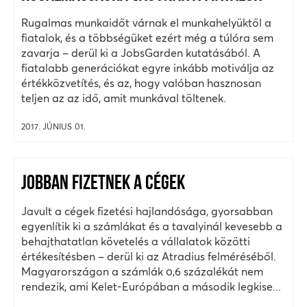
Rugalmas munkaidőt várnak el munkahelyüktől a
fiatalok, és a többségüket ezért még a túlóra sem
zavarja – derül ki a JobsGarden kutatásából. A
fiatalabb generációkat egyre inkább motiválja az
értékközvetítés, és az, hogy valóban hasznosan
teljen az az idő, amit munkával töltenek.
2017. JÚNIUS 01.
JOBBAN FIZETNEK A CÉGEK
Javult a cégek fizetési hajlandósága, gyorsabban
egyenlítik ki a számlákat és a tavalyinál kevesebb a
behajthatatlan követelés a vállalatok közötti
értékesítésben – derül ki az Atradius felméréséből.
Magyarországon a számlák 0,6 százalékát nem
rendezik, ami Kelet-Európában a második legkise...