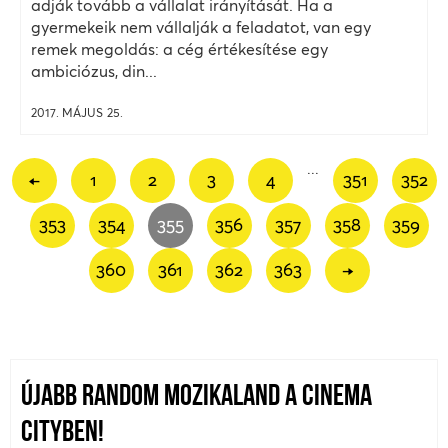
adják tovább a vállalat irányítását. Ha a
gyermekeik nem vállalják a feladatot, van egy
remek megoldás: a cég értékesítése egy
ambiciózus, din...
2017. MÁJUS 25.
...
←
1
2
3
4
351
352
353
354
355
356
357
358
359
360
361
362
363
→
ÚJABB RANDOM MOZIKALAND A CINEMA
CITYBEN!