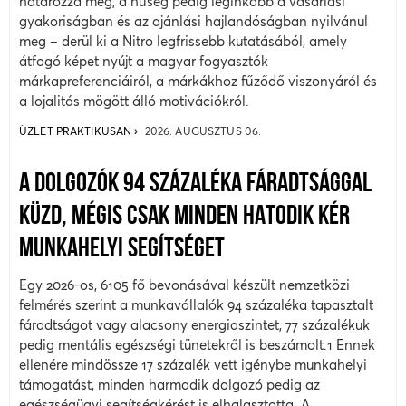
határozza meg, a hűség pedig leginkább a vásárlási
gyakoriságban és az ajánlási hajlandóságban nyilvánul
meg – derül ki a Nitro legfrissebb kutatásából, amely
átfogó képet nyújt a magyar fogyasztók
márkapreferenciáiról, a márkákhoz fűződő viszonyáról és
a lojalitás mögött álló motivációkról.
ÜZLET PRAKTIKUSAN
2026. AUGUSZTUS 06.
A DOLGOZÓK 94 SZÁZALÉKA FÁRADTSÁGGAL
KÜZD, MÉGIS CSAK MINDEN HATODIK KÉR
MUNKAHELYI SEGÍTSÉGET
Egy 2026-os, 6105 fő bevonásával készült nemzetközi
felmérés szerint a munkavállalók 94 százaléka tapasztalt
fáradtságot vagy alacsony energiaszintet, 77 százalékuk
pedig mentális egészségi tünetekről is beszámolt.1 Ennek
ellenére mindössze 17 százalék vett igénybe munkahelyi
támogatást, minden harmadik dolgozó pedig az
egészségügyi segítségkérést is elhalasztotta. A