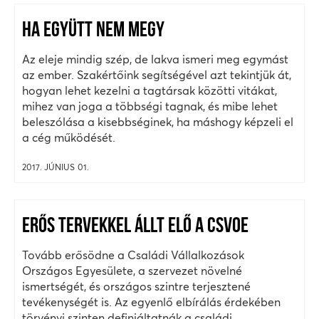
HA EGYÜTT NEM MEGY
Az eleje mindig szép, de lakva ismeri meg egymást
az ember. Szakértőink segítségével azt tekintjük át,
hogyan lehet kezelni a tagtársak közötti vitákat,
mihez van joga a többségi tagnak, és mibe lehet
beleszólása a kisebbséginek, ha máshogy képzeli el
a cég működését.
2017. JÚNIUS 01.
ERŐS TERVEKKEL ÁLLT ELŐ A CSVOE
Tovább erősödne a Családi Vállalkozások
Országos Egyesülete, a szervezet növelné
ismertségét, és országos szintre terjesztené
tevékenységét is. Az egyenlő elbírálás érdekében
törvényi szinten definiáltatnák a családi