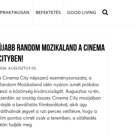
 PRAKTIKUSAN
BEFEKTETÉS
GOOD LIVING
ÚJABB RANDOM MOZIKALAND A CINEMA
CITYBEN!
2026. AUGUSZTUS 05.
A Cinema City népszerű eseménysorozata, a
Random Mozikaland idén nyáron ismét próbára
teszi a közönség kíváncsiságát. Augusztus 12-én,
szerdán az ország összes Cinema City mozijában
várják a bevállalós filmbarátokat, akik úgy
válthatnak jegyet a 120 perces vetítésre, hogy a
film pontos címét csak a teremben, a sötétedés
után tudják meg.