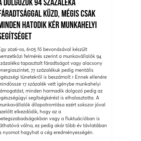
A DOLGOZÓK 94 SZÁZALÉKA
FÁRADTSÁGGAL KÜZD, MÉGIS CSAK
MINDEN HATODIK KÉR MUNKAHELYI
SEGÍTSÉGET
Egy 2026-os, 6105 fő bevonásával készült
nemzetközi felmérés szerint a munkavállalók 94
százaléka tapasztalt fáradtságot vagy alacsony
energiaszintet, 77 százalékuk pedig mentális
egészségi tünetekről is beszámolt.1 Ennek ellenére
mindössze 17 százalék vett igénybe munkahelyi
támogatást, minden harmadik dolgozó pedig az
egészségügyi segítségkérést is elhalasztotta. A
munkavállalók állapotromlása ezért sokszor jóval
azelőtt elkezdődik, hogy az a
betegszabadságokban vagy a fluktuációban is
láthatóvá válna, ez pedig akár több év távlatában
is nyomot hagyhat a cég eredményességén.