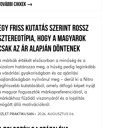
TOVÁBBI CIKKEK
EGY FRISS KUTATÁS SZERINT ROSSZ
SZTEREOTÍPIA, HOGY A MAGYAROK
CSAK AZ ÁR ALAPJÁN DÖNTENEK
A márkák értékét elsősorban a minőség és a
bizalom határozza meg, a hűség pedig leginkább
a vásárlási gyakoriságban és az ajánlási
hajlandóságban nyilvánul meg – derül ki a Nitro
legfrissebb kutatásából, amely átfogó képet nyújt
a magyar fogyasztók márkapreferenciáiról, a
márkákhoz fűződő viszonyáról és a lojalitás
mögött álló motivációkról.
ÜZLET PRAKTIKUSAN
2026. AUGUSZTUS 06.