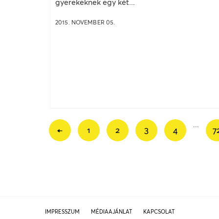
gyerekeknek egy két...
2015. NOVEMBER 05.
...
←
1
2
3
4
7
IMPRESSZUM
MÉDIAAJÁNLAT
KAPCSOLAT