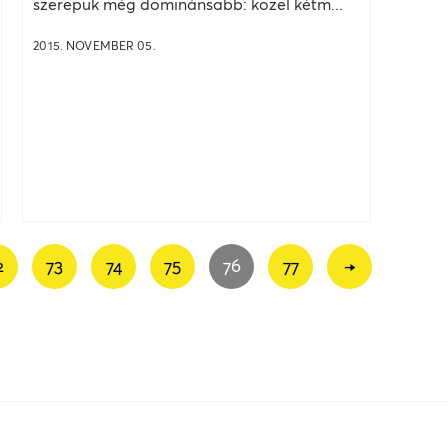
szerepük még dominánsabb: közel kétm...
2015. NOVEMBER 05.
2
73
74
75
76
77
→