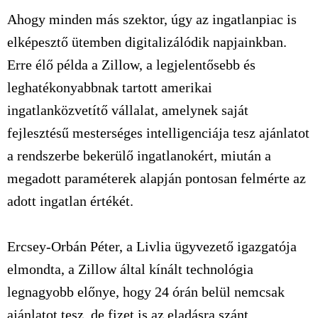
Ahogy minden más szektor, úgy az ingatlanpiac is
elképesztő ütemben digitalizálódik napjainkban.
Erre élő példa a Zillow, a legjelentősebb és
leghatékonyabbnak tartott amerikai
ingatlanközvetítő vállalat, amelynek saját
fejlesztésű mesterséges intelligenciája tesz ajánlatot
a rendszerbe bekerülő ingatlanokért, miután a
megadott paraméterek alapján pontosan felmérte az
adott ingatlan értékét.
Ercsey-Orbán Péter, a Livlia ügyvezető igazgatója
elmondta, a Zillow által kínált technológia
legnagyobb előnye, hogy 24 órán belül nemcsak
ajánlatot tesz, de fizet is az eladásra szánt