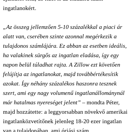
ingatlanokért.
„Az összeg jellemzően 5-10 százalékkal a piaci ár
alatt van, cserében szinte azonnal megérkezik a
tulajdonos számlájára. Ez abban az esetben ideális,
ha valakinek sürgős az ingatlan eladása, így egy
napon belül túladhat rajta. A Zillow ezt követően
felújítja az ingatlanokat, majd továbbértékesítik
azokat. Így néhány százalékos haszonra tesznek
szert, ami egy nagy volumenű ingatlanállománynál
már hatalmas nyereséget jelent”
– mondta Péter,
majd hozzátette:
a leggyorsabban növekvő amerikai
ingatlanközvetítőnek jelenleg 18-20 ezer ingatlan
van a tulajdonában, ami óriási szám.