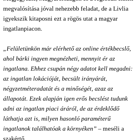
megvalósítása jóval nehezebb feladat, de a Livlia
igyekszik kitaposni ezt a rögös utat a magyar
ingatlanpiacon.
„Felületünkön már elérhető az online értékbecslő,
ahol bárki ingyen megnézheti, mennyit ér az
ingatlana. Ehhez csupán négy adatot kell megadni:
az ingatlan lokációját, becsült irányárát,
négyzetméteradatát és a minőségét, azaz az
állapotát. Ezek alapján igen erős becslést tudunk
adni az ingatlan piaci áráról, de az érdeklődő
láthatja azt is, milyen hasonló paraméterű
ingatlanok találhatóak a környéken”
– meséli a
szakértő.