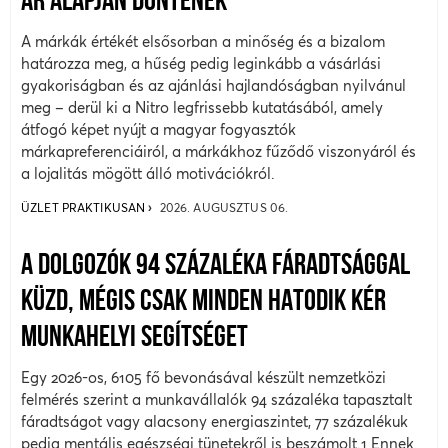
ÁR ALAPJÁN DÖNTENEK
A márkák értékét elsősorban a minőség és a bizalom
határozza meg, a hűség pedig leginkább a vásárlási
gyakoriságban és az ajánlási hajlandóságban nyilvánul
meg – derül ki a Nitro legfrissebb kutatásából, amely
átfogó képet nyújt a magyar fogyasztók
márkapreferenciáiról, a márkákhoz fűződő viszonyáról és
a lojalitás mögött álló motivációkról.
ÜZLET PRAKTIKUSAN
2026. AUGUSZTUS 06.
A DOLGOZÓK 94 SZÁZALÉKA FÁRADTSÁGGAL
KÜZD, MÉGIS CSAK MINDEN HATODIK KÉR
MUNKAHELYI SEGÍTSÉGET
Egy 2026-os, 6105 fő bevonásával készült nemzetközi
felmérés szerint a munkavállalók 94 százaléka tapasztalt
fáradtságot vagy alacsony energiaszintet, 77 százalékuk
pedig mentális egészségi tünetekről is beszámolt.1 Ennek