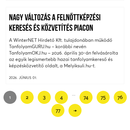
NAGY VÁLTOZÁS A FELNŐTTKÉPZÉSI
KERESÉS ÉS KÖZVETÍTÉS PIACON
A WinterNET Hirdető Kft. tulajdonában működő
TanfolyamGURU.hu – korábbi nevén
TanfolyamOKJ.hu – 2026. április 30-án felvásárolta
az egyik legismertebb hazai tanfolyamkereső és
képzésközvetítő oldalt, a Melyiksuli.hu-t.
2026. JÚNIUS 01.
...
1
2
3
4
74
75
76
77
→