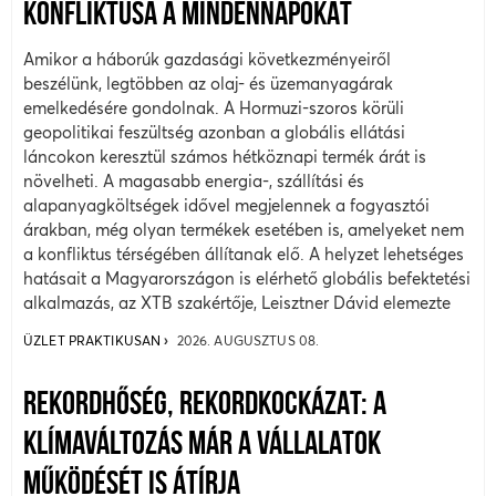
KONFLIKTUSA A MINDENNAPOKAT
Amikor a háborúk gazdasági következményeiről
beszélünk, legtöbben az olaj- és üzemanyagárak
emelkedésére gondolnak. A Hormuzi-szoros körüli
geopolitikai feszültség azonban a globális ellátási
láncokon keresztül számos hétköznapi termék árát is
növelheti. A magasabb energia-, szállítási és
alapanyagköltségek idővel megjelennek a fogyasztói
árakban, még olyan termékek esetében is, amelyeket nem
a konfliktus térségében állítanak elő. A helyzet lehetséges
hatásait a Magyarországon is elérhető globális befektetési
alkalmazás, az XTB szakértője, Leisztner Dávid elemezte
ÜZLET PRAKTIKUSAN
2026. AUGUSZTUS 08.
REKORDHŐSÉG, REKORDKOCKÁZAT: A
KLÍMAVÁLTOZÁS MÁR A VÁLLALATOK
MŰKÖDÉSÉT IS ÁTÍRJA