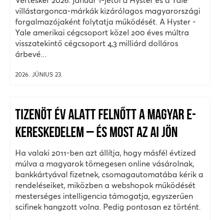
Vértesker 2026. január 1-jétől a Hyster és a Yale
villástargonca-márkák kizárólagos magyarországi
forgalmazójaként folytatja működését. A Hyster -
Yale amerikai cégcsoport közel 200 éves múltra
visszatekintő cégcsoport 4,3 milliárd dolláros
árbevé...
2026. JÚNIUS 23.
TIZENÖT ÉV ALATT FELNŐTT A MAGYAR E-
KERESKEDELEM – ÉS MOST AZ AI JÖN
Ha valaki 2011-ben azt állítja, hogy másfél évtized
múlva a magyarok tömegesen online vásárolnak,
bankkártyával fizetnek, csomagautomatába kérik a
rendeléseiket, miközben a webshopok működését
mesterséges intelligencia támogatja, egyszerűen
scifinek hangzott volna. Pedig pontosan ez történt.