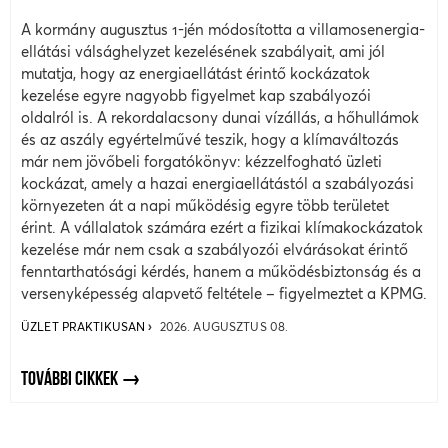
A kormány augusztus 1-jén módosította a villamosenergia-
ellátási válsághelyzet kezelésének szabályait, ami jól
mutatja, hogy az energiaellátást érintő kockázatok
kezelése egyre nagyobb figyelmet kap szabályozói
oldalról is. A rekordalacsony dunai vízállás, a hőhullámok
és az aszály egyértelművé teszik, hogy a klímaváltozás
már nem jövőbeli forgatókönyv: kézzelfogható üzleti
kockázat, amely a hazai energiaellátástól a szabályozási
környezeten át a napi működésig egyre több területet
érint. A vállalatok számára ezért a fizikai klímakockázatok
kezelése már nem csak a szabályozói elvárásokat érintő
fenntarthatósági kérdés, hanem a működésbiztonság és a
versenyképesség alapvető feltétele – figyelmeztet a KPMG.
ÜZLET PRAKTIKUSAN
2026. AUGUSZTUS 08.
TOVÁBBI CIKKEK