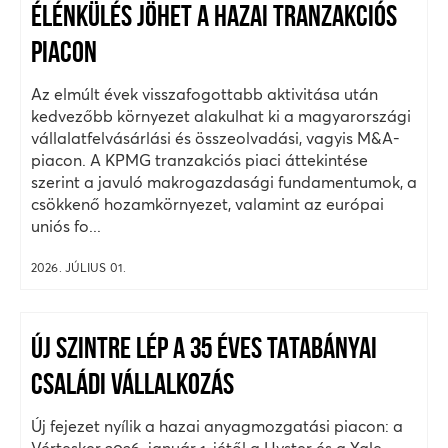
ÉLÉNKÜLÉS JÖHET A HAZAI TRANZAKCIÓS
PIACON
Az elmúlt évek visszafogottabb aktivitása után
kedvezőbb környezet alakulhat ki a magyarországi
vállalatfelvásárlási és összeolvadási, vagyis M&A-
piacon. A KPMG tranzakciós piaci áttekintése
szerint a javuló makrogazdasági fundamentumok, a
csökkenő hozamkörnyezet, valamint az európai
uniós fo...
2026. JÚLIUS 01.
ÚJ SZINTRE LÉP A 35 ÉVES TATABÁNYAI
CSALÁDI VÁLLALKOZÁS
Új fejezet nyílik a hazai anyagmozgatási piacon: a