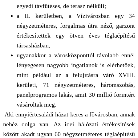
egyedi távfűtéses, de terasz nélküli;
a II. kerületben, a Vízivárosban egy 34
négyzetméteres, forgalmas útra néző, garzont
értékesítettek egy ötven éves téglaépítésű
társasházban;
ugyanakkor a városközponttól távolabb ennél
lényegesen nagyobb ingatlanok is elérhetőek,
mint például az a felújításra váró XVIII.
kerületi, 71 négyzetméteres, háromszobás,
panelprogramos lakás, amit 30 millió forintért
vásároltak meg.
Aki ennyiértcsaládi házat keres a fővárosban, annak
nehéz dolga van. Az idei hálózati értékesítések
között akadt ugyan 60 négyzetméteres téglaépítésű