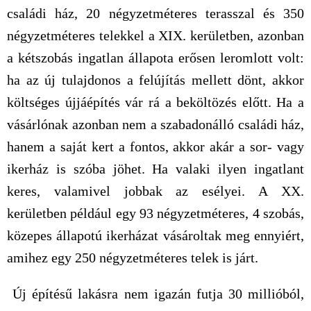
családi ház, 20 négyzetméteres terasszal és 350
négyzetméteres telekkel a XIX. kerületben, azonban
a kétszobás ingatlan állapota erősen leromlott volt:
ha az új tulajdonos a felújítás mellett dönt, akkor
költséges újjáépítés vár rá a beköltözés előtt. Ha a
vásárlónak azonban nem a szabadonálló családi ház,
hanem a saját kert a fontos, akkor akár a sor- vagy
ikerház is szóba jöhet. Ha valaki ilyen ingatlant
keres, valamivel jobbak az esélyei. A XX.
kerületben például egy 93 négyzetméteres, 4 szobás,
közepes állapotú ikerházat vásároltak meg ennyiért,
amihez egy 250 négyzetméteres telek is járt.
Új építésű lakásra nem igazán futja 30 millióból,