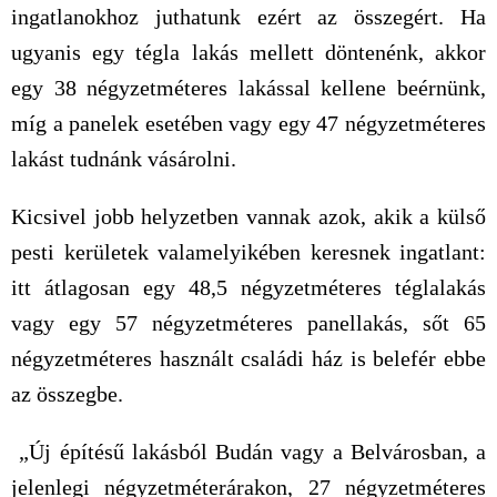
ingatlanokhoz juthatunk ezért az összegért. Ha
ugyanis egy tégla lakás mellett döntenénk, akkor
egy 38 négyzetméteres lakással kellene beérnünk,
míg a panelek esetében vagy egy 47 négyzetméteres
lakást tudnánk vásárolni.
Kicsivel jobb helyzetben vannak azok, akik a külső
pesti kerületek valamelyikében keresnek ingatlant:
itt átlagosan egy 48,5 négyzetméteres téglalakás
vagy egy 57 négyzetméteres panellakás, sőt 65
négyzetméteres használt családi ház is belefér ebbe
az összegbe.
„Új építésű lakásból Budán vagy a Belvárosban, a
jelenlegi négyzetméterárakon, 27 négyzetméteres