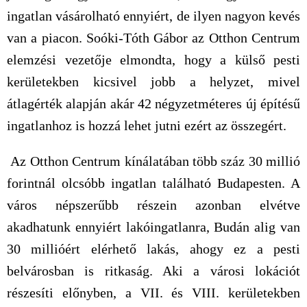
ingatlan vásárolható ennyiért, de ilyen nagyon kevés
van a piacon. Soóki-Tóth Gábor az Otthon Centrum
elemzési vezetője elmondta, hogy a külső pesti
kerületekben kicsivel jobb a helyzet, mivel
átlagérték alapján akár 42 négyzetméteres új építésű
ingatlanhoz is hozzá lehet jutni ezért az összegért.
Az Otthon Centrum kínálatában több száz 30 millió
forintnál olcsóbb ingatlan található Budapesten. A
város népszerűbb részein azonban elvétve
akadhatunk ennyiért lakóingatlanra, Budán alig van
30 millióért elérhető lakás, ahogy ez a pesti
belvárosban is ritkaság. Aki a városi lokációt
részesíti előnyben, a VII. és VIII. kerületekben