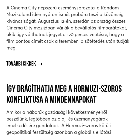
A Cinema City népszerű eseménysorozata, a Random
Mozikaland idén nyáron ismét próbára teszi a közönség
kíváncsiságát. Augusztus 12-én, szerdán az ország összes
Cinema City mozijában várják a bevállalós filmbarátokat,
akik úgy válthatnak jegyet a 120 perces vetítésre, hogy a
film pontos címét csak a teremben, a sötétedés után tudják
meg.
TOVÁBBI CIKKEK
ÍGY DRÁGÍTHATJA MEG A HORMUZI-SZOROS
KONFLIKTUSA A MINDENNAPOKAT
Amikor a háborúk gazdasági következményeiről
beszélünk, legtöbben az olaj- és üzemanyagárak
emelkedésére gondolnak. A Hormuzi-szoros körüli
geopolitikai feszültség azonban a globális ellátási