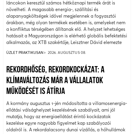
láncokon keresztül számos hétköznapi termék árát is
növelheti. A magasabb energia-, szállítási és
alapanyagköltségek idővel megjelennek a fogyasztói
árakban, még olyan termékek esetében is, amelyeket nem
a konfliktus térségében állítanak elő. A helyzet lehetséges
hatásait a Magyarországon is elérhető globális befektetési
alkalmazás, az XTB szakértője, Leisztner Dávid elemezte
ÜZLET PRAKTIKUSAN
2026. AUGUSZTUS 08.
REKORDHŐSÉG, REKORDKOCKÁZAT: A
KLÍMAVÁLTOZÁS MÁR A VÁLLALATOK
MŰKÖDÉSÉT IS ÁTÍRJA
A kormány augusztus 1-jén módosította a villamosenergia-
ellátási válsághelyzet kezelésének szabályait, ami jól
mutatja, hogy az energiaellátást érintő kockázatok
kezelése egyre nagyobb figyelmet kap szabályozói
oldalról is. A rekordalacsony dunai vízállás, a hőhullámok