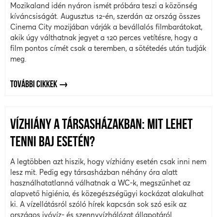
Mozikaland idén nyáron ismét próbára teszi a közönség
kíváncsiságát. Augusztus 12-én, szerdán az ország összes
Cinema City mozijában várják a bevállalós filmbarátokat,
akik úgy válthatnak jegyet a 120 perces vetítésre, hogy a
film pontos címét csak a teremben, a sötétedés után tudják
meg.
TOVÁBBI CIKKEK
VÍZHIÁNY A TÁRSASHÁZAKBAN: MIT LEHET
TENNI BAJ ESETÉN?
A legtöbben azt hiszik, hogy vízhiány esetén csak inni nem
lesz mit. Pedig egy társasházban néhány óra alatt
használhatatlanná válhatnak a WC-k, megszűnhet az
alapvető higiénia, és közegészségügyi kockázat alakulhat
ki. A vízellátásról szóló hírek kapcsán sok szó esik az
országos ivóvíz- és szennyvízhálózat állapotáról.