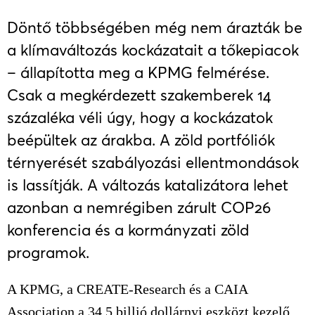
Döntő többségében még nem árazták be
a klímaváltozás kockázatait a tőkepiacok
– állapította meg a KPMG felmérése.
Csak a megkérdezett szakemberek 14
százaléka véli úgy, hogy a kockázatok
beépültek az árakba. A zöld portfóliók
térnyerését szabályozási ellentmondások
is lassítják. A változás katalizátora lehet
azonban a nemrégiben zárult COP26
konferencia és a kormányzati zöld
programok.
A KPMG, a CREATE-Research és a CAIA
Association a 34.5 billió dollárnyi eszközt kezelő