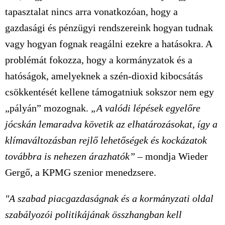
tapasztalat nincs arra vonatkozóan, hogy a
gazdasági és pénzügyi rendszereink hogyan tudnak
vagy hogyan fognak reagálni ezekre a hatásokra. A
problémát fokozza, hogy a kormányzatok és a
hatóságok, amelyeknek a szén-dioxid kibocsátás
csökkentését kellene támogatniuk sokszor nem egy
„pályán” mozognak.
„A valódi lépések egyelőre
jócskán lemaradva követik az elhatározásokat, így a
klímaváltozásban rejlő lehetőségek és kockázatok
továbbra is nehezen árazhatók”
– mondja Wieder
Gergő, a KPMG szenior menedzsere.
"A szabad piacgazdaságnak és a kormányzati oldal
szabályozói politikájának összhangban kell