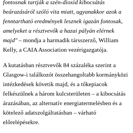
fontosnak tartják a szén-dioxid kibocsátás
beárazásáról szóló vita miatt, ugyanakkor azok a
fenntartható eredmények lesznek igazán fontosak,
amelyeket a résztvevők a hazai pályán elérnek
majd"
– mondja a harmadik társszerző, William
Kelly, a CAIA Association vezérigazgatója.
A kutatásban résztvevők 84 százaléka szerint a
Glasgow-i találkozót összehangoltabb kormányközi
intézkedések követik majd, és a tőkepiacok
felkészülnek a három kulcsterületen – a kibocsátás
árazásában, az alternatív energiatermelésben és a
kötelező adatszolgáltatásban – várható
előrelépésekre.