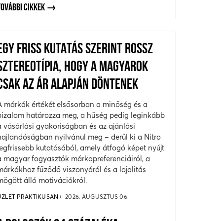
TOVÁBBI CIKKEK
EGY FRISS KUTATÁS SZERINT ROSSZ
SZTEREOTÍPIA, HOGY A MAGYAROK
CSAK AZ ÁR ALAPJÁN DÖNTENEK
A márkák értékét elsősorban a minőség és a
bizalom határozza meg, a hűség pedig leginkább
a vásárlási gyakoriságban és az ajánlási
hajlandóságban nyilvánul meg – derül ki a Nitro
legfrissebb kutatásából, amely átfogó képet nyújt
a magyar fogyasztók márkapreferenciáiról, a
márkákhoz fűződő viszonyáról és a lojalitás
mögött álló motivációkról.
ÜZLET PRAKTIKUSAN
2026. AUGUSZTUS 06.