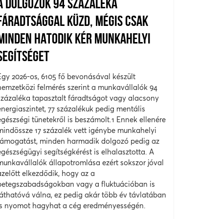
A DOLGOZÓK 94 SZÁZALÉKA
FÁRADTSÁGGAL KÜZD, MÉGIS CSAK
MINDEN HATODIK KÉR MUNKAHELYI
SEGÍTSÉGET
Egy 2026-os, 6105 fő bevonásával készült
nemzetközi felmérés szerint a munkavállalók 94
százaléka tapasztalt fáradtságot vagy alacsony
energiaszintet, 77 százalékuk pedig mentális
egészségi tünetekről is beszámolt.1 Ennek ellenére
mindössze 17 százalék vett igénybe munkahelyi
támogatást, minden harmadik dolgozó pedig az
egészségügyi segítségkérést is elhalasztotta. A
munkavállalók állapotromlása ezért sokszor jóval
azelőtt elkezdődik, hogy az a
betegszabadságokban vagy a fluktuációban is
láthatóvá válna, ez pedig akár több év távlatában
is nyomot hagyhat a cég eredményességén.