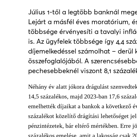
Július 1-től a legtöbb banknál meg
Lejárt a másfél éves moratórium, é
többsége érvényesíti a tavalyi infl
is. Az ügyfelek többsége így 4,4 szá
díjemelkedéssel számolhat – derül 
összefoglalójából. A szerencséseb
pechesebbeknél viszont 8,1 százalé
Néhány év alatt jókora drágulást szenvedte
14,5 százalékos, majd 2023-ban 17,6 százalé
emelhették díjaikat a bankok a következő é
százalékot közelítő drágítási lehetőséget je
pénzintézetek, bár eltérő mértékben. Erre jö
százalékos emelése, amit a lakosság csak 2