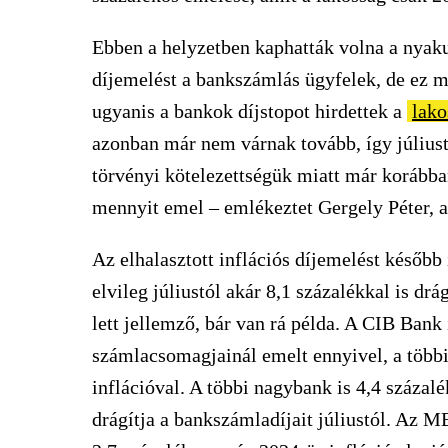
Ebben a helyzetben kaphatták volna a nyaku
díjemelést a bankszámlás ügyfelek, de ez
ugyanis a bankok díjstopot hirdettek a
lako
azonban már nem várnak tovább, így júliust
törvényi kötelezettségük miatt már korábba
mennyit emel – emlékeztet Gergely Péter, a
Az elhalasztott inflációs díjemelést később
elvileg júliustól akár 8,1 százalékkal is dr
lett jellemző, bár van rá példa. A CIB Ban
számlacsomagjainál emelt ennyivel, a többi
inflációval. A többi nagybank is 4,4 száza
drágítja a bankszámladíjait júliustól. Az M