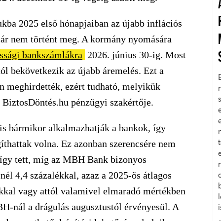
kba 2025 első hónapjaiban az újabb inflációs
 már nem történt meg. A kormány nyomására
ssági bankszámlákra
2026. június 30-ig. Most
ól bekövetkezik az újabb áremelés. Ezt a
n meghirdették, ezért tudható, melyikük
 BiztosDöntés.hu pénzügyi szakértője.
 is bármikor alkalmazhatják a bankok, így
ágíthattak volna. Ez azonban szerencsére nem
k így tett, míg az MBH Bank bizonyos
nél 4,4 százalékkal, azaz a 2025-ös átlagos
lékkal vagy attól valamivel elmaradó mértékben
BH-nál a drágulás augusztustól érvényesül. A