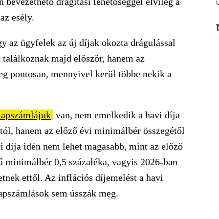
n bevezethető drágítási lehetőséggel elvileg a
az esély.
gy az ügyfelek az új díjak okozta drágulással
 találkoznak majd először, hanem az
eg pontosan, mennyivel kerül többe nekik a
lapszámlájuk
van, nem emelkedik a havi díja
iótól, hanem az előző évi minimálbér összegétől
vi díja idén nem lehet magasabb, mint az előző
ű minimálbér 0,5 százaléka, vagyis 2026-ban
tnek ettől. Az inflációs díjemelést a havi
alapszámlások sem ússzák meg.