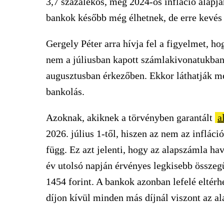
3,7 százalékos, még 2024-ös infláció alapjá
bankok később még élhetnek, de erre kevés 
Gergely Péter arra hívja fel a figyelmet, ho
nem a júliusban kapott számlakivonatukban
augusztusban érkezőben. Ekkor láthatják m
bankolás.
Azoknak, akiknek a törvényben garantált
a
2026. július 1-től, hiszen az nem az inflác
függ. Ez azt jelenti, hogy az alapszámla ha
év utolsó napján érvényes legkisebb összeg
1454 forint. A bankok azonban lefelé eltérhe
díjon kívül minden más díjnál viszont az 