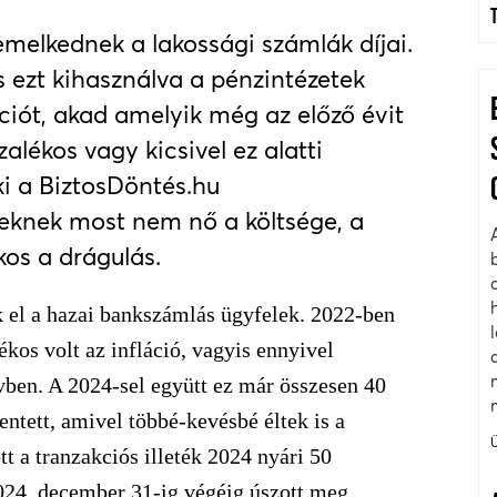
emelkednek a lakossági számlák díjai.
s ezt kihasználva a pénzintézetek
ációt, akad amelyik még az előző évit
zalékos vagy kicsivel ez alatti
ki a BiztosDöntés.hu
beknek most nem nő a költsége, a
kos a drágulás.
k el a hazai bankszámlás ügyfelek. 2022-ben
kos volt az infláció, vagyis ennyivel
vben. A 2024-sel együtt ez már összesen 40
lentett, amivel többé-kevésbé éltek is a
tt a tranzakciós illeték 2024 nyári 50
024. december 31-ig végéig úszott meg.