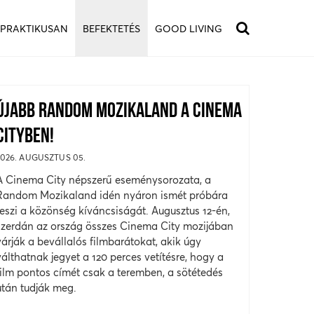
 PRAKTIKUSAN
BEFEKTETÉS
GOOD LIVING
ÚJABB RANDOM MOZIKALAND A CINEMA
CITYBEN!
2026. AUGUSZTUS 05.
A Cinema City népszerű eseménysorozata, a
Random Mozikaland idén nyáron ismét próbára
teszi a közönség kíváncsiságát. Augusztus 12-én,
szerdán az ország összes Cinema City mozijában
várják a bevállalós filmbarátokat, akik úgy
válthatnak jegyet a 120 perces vetítésre, hogy a
film pontos címét csak a teremben, a sötétedés
után tudják meg.