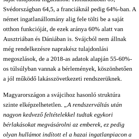
Svédországban 64,5, a franciáknál pedig 64%-ban. A
német ingatlanállomány alig fele tölti be a saját
otthon funkcióját, de ezek aránya 60% alatt van
Ausztriában és Dániában is. Svájcból nem állnak
még rendelkezésre naprakész tulajdonlási
megoszlások, de a 2018-as adatok alapján 55-60%-
os túlsúlyban vannak a bérlemények, köszönhetően
a jól működő lakásszövetkezeti rendszerüknek.
Magyarországon a svájcihoz hasonló struktúra
szinte elképzelhetetlen.
„A rendszerváltás után
nagyon kedvező feltételekkel tudtak egykori
bérlakásokat megvásárolni az emberek, ez pedig
olyan hullámot indított el a hazai ingatlanpiacon a