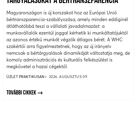
TÁRGYALÁSOKAT A BÉRTRANSZPARENCIA
Magyarországon is új korszakot hoz az Európai Unió
bértranszparencia-szabályozása, amely minden eddiginél
átláthatóbbá teszi a vállalati javadalmazást: a
munkavállalók ezentúl joggal kérhetik ki munkáltatójuktól
az azonos értékű munkát végzők átlagos bérét. A WHC
szakértői arra figyelmeztetnek, hogy az új irányelv
nemcsak a bértárgyalások dinamikáját változtatja meg, de
komoly adminisztrációs és kulturális felkészülést is
megkövetel a hazai cégektől.
ÜZLET PRAKTIKUSAN
2026. AUGUSZTUS 09.
TOVÁBBI CIKKEK