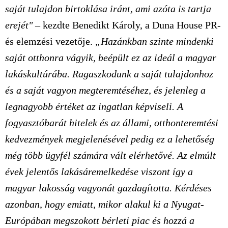
saját tulajdon birtoklása iránt, ami azóta is tartja
erejét"
– kezdte
Benedikt Károly
, a
Duna House
PR-
és elemzési vezetője.
„Hazánkban szinte mindenki
saját otthonra vágyik, beépült ez az ideál a magyar
lakáskultúrába. Ragaszkodunk a saját tulajdonhoz
és a saját vagyon megteremtéséhez, és jelenleg a
legnagyobb értéket az ingatlan képviseli. A
fogyasztóbarát hitelek és az állami, otthonteremtési
kedvezmények megjelenésével pedig ez a lehetőség
még több ügyfél számára vált elérhetővé. Az elmúlt
évek jelentős lakásáremelkedése viszont így a
magyar lakosság vagyonát gazdagította. Kérdéses
azonban, hogy emiatt, mikor alakul ki a Nyugat-
Európában megszokott bérleti piac és hozzá a