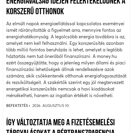
ENERGIAVÁLSÁG IDEJÉN FELÉRTÉKELŐDNEK A
KORSZERŰ OTTHONOK
Az elmúlt napok energiaellátással kapcsolatos eseményei
ismét ráirányították a figyelmet arra, mennyire fontos az
energiahatékonyság. A legolcsóbb energia továbbra is az,
amelyet nem kell felhasználni. Egy korszerűsítés azonban
több millió forintos beruházás is lehet, amelyet a legtöbb
háztartás nem tud önerőből finanszírozni. A money.hu
ezért összegyűjtötte, hogy a jelenleg milyen állami és piaci
finanszírozási lehetőségek állnak rendelkezésre azok
számára, akik csökkentenék otthonuk energiafogyasztását
és rezsiköltségeit. A szakértők szerint egy jól megtervezett
energetikai korszerűsítés nemcsak a havi kiadásokat
mérsékelheti, hanem az ingatlan értékét is növelheti.
BEFEKTETÉS
2026. AUGUSZTUS 10.
ÍGY VÁLTOZTATJA MEG A FIZETÉSEMELÉSI