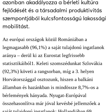
azonban akadályozza a bérleti kultúra
fejlődését és a társadalmi produktivitás
szempontjából kulcsfontosságú lakossági
mobilitást.
Az európai országok közül Romániában a
legmagasabb (96,1%) a saját tulajdonú ingatlanok
aránya – derül ki az Eurostat legfrissebb
statisztikáiból
1
. Keleti szomszédunkat Szlovákia
(92,3%) követi a rangsorban, míg a 3. helyen
Horvátországgal osztozunk, hiszen a balkáni
államban és hazánkban is mindössze 8,7%-os a
bérlemények hányada. Nyugat-Európával
összehasonlítva már jóval kevésbé jellemzőek a
saját tulajdonú ingatlanok: Hollandiában 69,