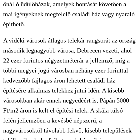
önálló üdülőházak, amelyek bontását követően a
mai igényeknek megfelelő családi ház vagy nyaraló
építhető.
A vidéki városok átlagos telekár rangsorát az ország
második legnagyobb városa, Debrecen vezeti, ahol
22 ezer forintos négyzetméterár a jellemző, míg a
többi megyei jogú városban néhány ezer forinttal
kedvezőbb fajlagos áron lehetett családi ház
építésére alkalmas telekhez jutni idén. A kisebb
városokban akár ennek negyedéért is, Pápán 5000
Ft/m2 áron is kelt el építési telek. A skála túlsó
felén jellemzően a kevésbé népszerű, a
nagyvárosoktól távolabb fekvő, kisebb települések