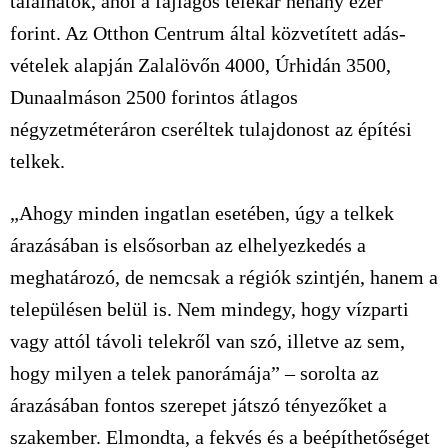
találhatók, ahol a fajlagos telekár néhány ezer
forint. Az Otthon Centrum által közvetített adás-
vételek alapján Zalalövőn 4000, Úrhidán 3500,
Dunaalmáson 2500 forintos átlagos
négyzetméteráron cseréltek tulajdonost az építési
telkek.
„Ahogy minden ingatlan esetében, úgy a telkek
árazásában is elsősorban az elhelyezkedés a
meghatározó, de nemcsak a régiók szintjén, hanem a
településen belül is. Nem mindegy, hogy vízparti
vagy attól távoli telekről van szó, illetve az sem,
hogy milyen a telek panorámája” – sorolta az
árazásában fontos szerepet játszó tényezőket a
szakember. Elmondta, a fekvés és a beépíthetőséget