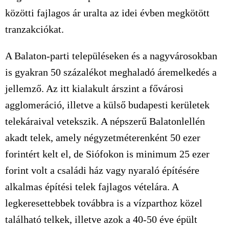
közötti fajlagos ár uralta az idei évben megkötött
tranzakciókat.
A Balaton-parti településeken és a nagyvárosokban
is gyakran 50 százalékot meghaladó áremelkedés a
jellemző. Az itt kialakult árszint a fővárosi
agglomeráció, illetve a külső budapesti kerületek
telekáraival vetekszik. A népszerű Balatonlellén
akadt telek, amely négyzetméterenként 50 ezer
forintért kelt el, de Siófokon is minimum 25 ezer
forint volt a családi ház vagy nyaraló építésére
alkalmas építési telek fajlagos vételára. A
legkeresettebbek továbbra is a vízparthoz közel
található telkek, illetve azok a 40-50 éve épült