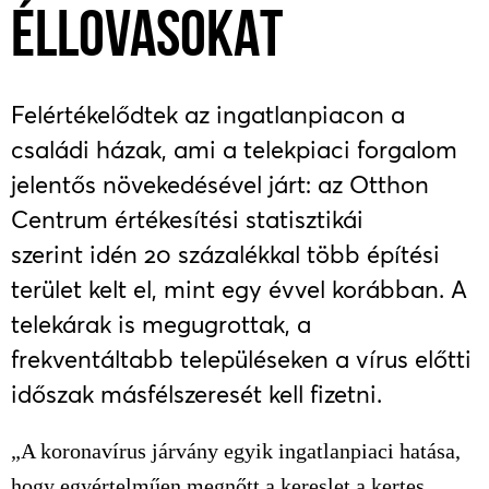
ÉLLOVASOKAT
Felértékelődtek az ingatlanpiacon a
családi házak, ami a telekpiaci forgalom
jelentős növekedésével járt: az Otthon
Centrum értékesítési statisztikái
szerint idén 20 százalékkal több építési
terület kelt el, mint egy évvel korábban. A
telekárak is megugrottak, a
frekventáltabb településeken a vírus előtti
időszak másfélszeresét kell fizetni.
„A koronavírus járvány egyik ingatlanpiaci hatása,
hogy egyértelműen megnőtt a kereslet a kertes