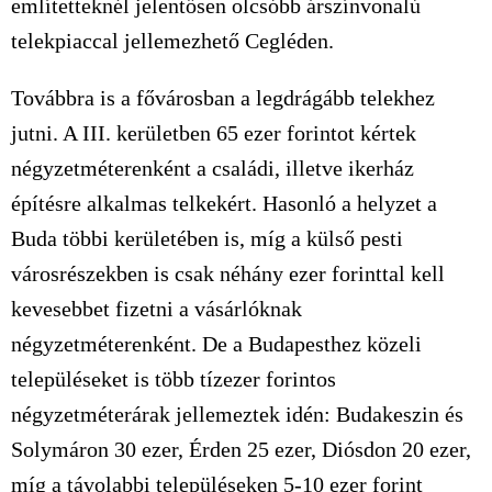
említetteknél jelentősen olcsóbb árszínvonalú
telekpiaccal jellemezhető Cegléden.
Továbbra is a fővárosban a legdrágább telekhez
jutni. A III. kerületben 65 ezer forintot kértek
négyzetméterenként a családi, illetve ikerház
építésre alkalmas telkekért. Hasonló a helyzet a
Buda többi kerületében is, míg a külső pesti
városrészekben is csak néhány ezer forinttal kell
kevesebbet fizetni a vásárlóknak
négyzetméterenként. De a Budapesthez közeli
településeket is több tízezer forintos
négyzetméterárak jellemeztek idén: Budakeszin és
Solymáron 30 ezer, Érden 25 ezer, Diósdon 20 ezer,
míg a távolabbi településeken 5-10 ezer forint