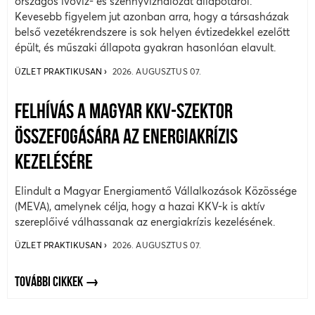
országos ivóvíz- és szennyvízhálózat állapotáról.
Kevesebb figyelem jut azonban arra, hogy a társasházak
belső vezetékrendszere is sok helyen évtizedekkel ezelőtt
épült, és műszaki állapota gyakran hasonlóan elavult.
ÜZLET PRAKTIKUSAN
2026. AUGUSZTUS 07.
FELHÍVÁS A MAGYAR KKV-SZEKTOR
ÖSSZEFOGÁSÁRA AZ ENERGIAKRÍZIS
KEZELÉSÉRE
Elindult a Magyar Energiamentő Vállalkozások Közössége
(MEVA), amelynek célja, hogy a hazai KKV-k is aktív
szereplőivé válhassanak az energiakrízis kezelésének.
ÜZLET PRAKTIKUSAN
2026. AUGUSZTUS 07.
TOVÁBBI CIKKEK