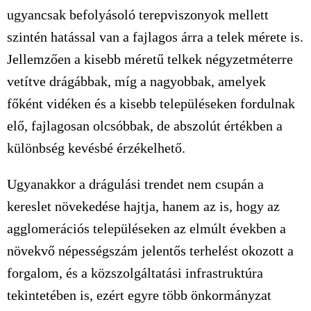
ugyancsak befolyásoló terepviszonyok mellett
szintén hatással van a fajlagos árra a telek mérete is.
Jellemzően a kisebb méretű telkek négyzetméterre
vetítve drágábbak, míg a nagyobbak, amelyek
főként vidéken és a kisebb településeken fordulnak
elő, fajlagosan olcsóbbak, de abszolút értékben a
különbség kevésbé érzékelhető.
Ugyanakkor a drágulási trendet nem csupán a
kereslet növekedése hajtja, hanem az is, hogy az
agglomerációs településeken az elmúlt években a
növekvő népességszám jelentős terhelést okozott a
forgalom, és a közszolgáltatási infrastruktúra
tekintetében is, ezért egyre több önkormányzat