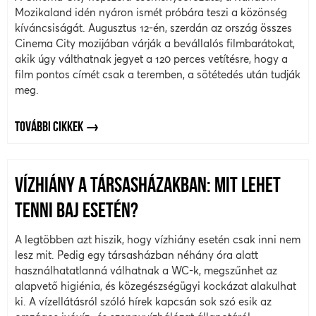
Mozikaland idén nyáron ismét próbára teszi a közönség
kíváncsiságát. Augusztus 12-én, szerdán az ország összes
Cinema City mozijában várják a bevállalós filmbarátokat,
akik úgy válthatnak jegyet a 120 perces vetítésre, hogy a
film pontos címét csak a teremben, a sötétedés után tudják
meg.
TOVÁBBI CIKKEK
VÍZHIÁNY A TÁRSASHÁZAKBAN: MIT LEHET
TENNI BAJ ESETÉN?
A legtöbben azt hiszik, hogy vízhiány esetén csak inni nem
lesz mit. Pedig egy társasházban néhány óra alatt
használhatatlanná válhatnak a WC-k, megszűnhet az
alapvető higiénia, és közegészségügyi kockázat alakulhat
ki. A vízellátásról szóló hírek kapcsán sok szó esik az