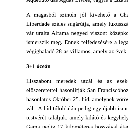
A magasból szintén jól kivehető a Cha
Liberdade széles sugárútja, amely luxusszá
vár uralta Alfama negyed viszont középkor
ismerszik meg. Ennek felfedezésére a leg
végighaladó 28-as villamos, amely az évek s
3+1 óceán
Lisszabont meredek utcái és az ezeke
előszeretettel hasonlítják San Franciscóho
hasonlatos Október 25. híd, amelynek vörö
vált. A híd túloldalán pedig egy újabb isme
testvérét találjuk, amely kilátó és kegyhel
Gama pedig 17 kilométeres hosszával áta