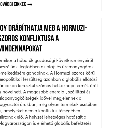
TOVÁBBI CIKKEK
ÍGY DRÁGÍTHATJA MEG A HORMUZI-
SZOROS KONFLIKTUSA A
MINDENNAPOKAT
Amikor a háborúk gazdasági következményeiről
beszélünk, legtöbben az olaj- és üzemanyagárak
emelkedésére gondolnak. A Hormuzi-szoros körüli
geopolitikai feszültség azonban a globális ellátási
láncokon keresztül számos hétköznapi termék árát
is növelheti. A magasabb energia-, szállítási és
alapanyagköltségek idővel megjelennek a
fogyasztói árakban, még olyan termékek esetében
is, amelyeket nem a konfliktus térségében
állítanak elő. A helyzet lehetséges hatásait a
Magyarországon is elérhető globális befektetési