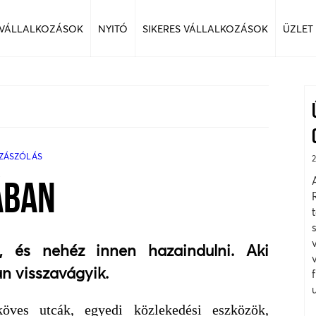
 VÁLLALKOZÁSOK
NYITÓ
SIKERES VÁLLALKOZÁSOK
ÜZLET
ZÁSZÓLÁS
ÁBAN
i, és nehéz innen hazaindulni. Aki
an visszavágyik.
öves utcák, egyedi közlekedési eszközök,