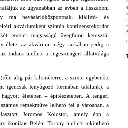
 találjuk az ugyanabban az évben a lisszaboni
ely ma bevásárlóközpontnak, kiállító- és
ltéri akváriumként szintén kontinensrekordot
 két emelet magasságú üvegfalon keresztül
ny élete, az akvárium négy sarkában pedig a
z Indiai- mellett a Jeges-tenger) állatvilága
(tőle alig pár kilométerre, a szinte egybenőtt
nt igencsak lenyűgöző formában találunk), a
agyott életében – építészetében. A tengeri
 számos remekműve lelhető fel a városban, a
álasztott Jeromos Kolostor, amely épp a
z ikonikus Belém Torony mellett tekinthető