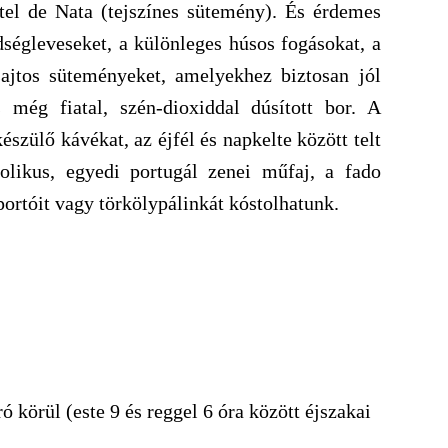
el de Nata (tejszínes sütemény). És érdemes
dségleveseket, a különleges húsos fogásokat, a
ajtos süteményeket, amelyekhez biztosan jól
 még fiatal, szén-dioxiddal dúsított bor. A
zülő kávékat, az éjfél és napkelte között telt
likus, egyedi portugál zenei műfaj, a fado
portóit vagy törkölypálinkát kóstolhatunk.
ró körül (este 9 és reggel 6 óra között éjszakai