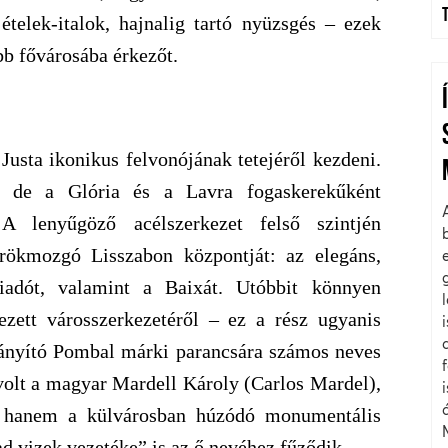
telek-italok, hajnalig tartó nyüzsgés – ezek
bb fővárosába érkezőt.
Justa ikonikus felvonójának tetejéről kezdeni.
n, de a Glória és a Lavra fogaskerekűként
A lenyűgöző acélszerkezet felső szintjén
ökmozgó Lisszabon központját: az elegáns,
iadót, valamint a Baixát. Utóbbit könnyen
ezett városszerkezetéről – ez a rész ugyanis
irányító Pombal márki parancsára számos neves
 volt a magyar Mardell Károly (Carlos Mardel),
t, hanem a külvárosban húzódó monumentális
d vizek vezetéke” is az ő nevéhez fűződik.