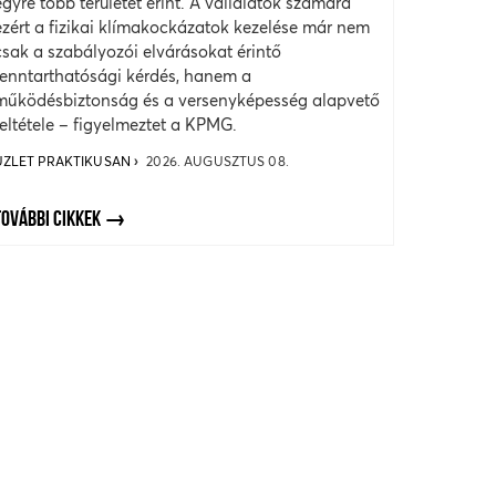
egyre több területet érint. A vállalatok számára
ezért a fizikai klímakockázatok kezelése már nem
csak a szabályozói elvárásokat érintő
fenntarthatósági kérdés, hanem a
működésbiztonság és a versenyképesség alapvető
feltétele – figyelmeztet a KPMG.
ÜZLET PRAKTIKUSAN
2026. AUGUSZTUS 08.
TOVÁBBI CIKKEK