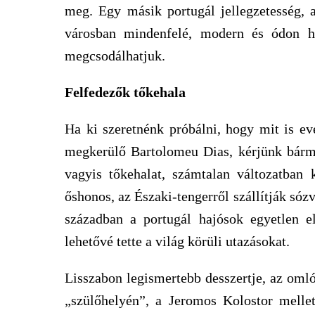
meg. Egy másik portugál jellegzetesség, 
városban mindenfelé, modern és ódon h
megcsodálhatjuk.
Felfedezők tőkehala
Ha ki szeretnénk próbálni, hogy mit is e
megkerülő Bartolomeu Dias, kérjünk bárme
vagyis tőkehalat, számtalan változatban 
őshonos, az Északi-tengerről szállítják sóz
században a portugál hajósok egyetlen elt
lehetővé tette a világ körüli utazásokat.
Lisszabon legismertebb desszertje, az omló
„szülőhelyén”, a Jeromos Kolostor melle