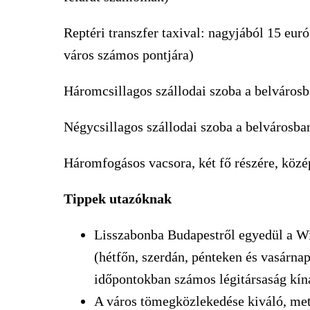
Reptéri transzfer taxival: nagyjából 15 euró
város számos pontjára)
Háromcsillagos szállodai szoba a belvárosb
Négycsillagos szállodai szoba a belvárosba
Háromfogásos vacsora, két fő részére, közé
Tippek utazóknak
Lisszabonba Budapestről egyedül a Wi
(hétfőn, szerdán, pénteken és vasárnap
időpontokban számos légitársaság kínál
A város tömegközlekedése kiváló, metr