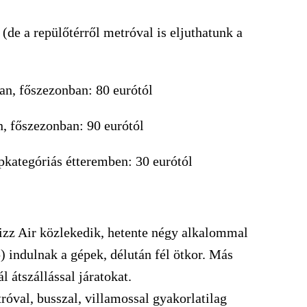
 (de a repülőtérről metróval is eljuthatunk a
an, főszezonban: 80 eurótól
n, főszezonban: 90 eurótól
pkategóriás étteremben: 30 eurótól
zz Air közlekedik, hetente négy alkalommal
) indulnak a gépek, délután fél ötkor. Más
 átszállással járatokat.
óval, busszal, villamossal gyakorlatilag