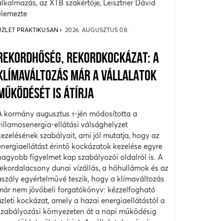
alkalmazás, az XTB szakértője, Leisztner Dávid
elemezte
ÜZLET PRAKTIKUSAN
2026. AUGUSZTUS 08.
REKORDHŐSÉG, REKORDKOCKÁZAT: A
KLÍMAVÁLTOZÁS MÁR A VÁLLALATOK
MŰKÖDÉSÉT IS ÁTÍRJA
A kormány augusztus 1-jén módosította a
villamosenergia-ellátási válsághelyzet
kezelésének szabályait, ami jól mutatja, hogy az
energiaellátást érintő kockázatok kezelése egyre
nagyobb figyelmet kap szabályozói oldalról is. A
rekordalacsony dunai vízállás, a hőhullámok és az
aszály egyértelművé teszik, hogy a klímaváltozás
már nem jövőbeli forgatókönyv: kézzelfogható
üzleti kockázat, amely a hazai energiaellátástól a
szabályozási környezeten át a napi működésig