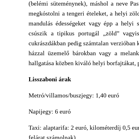
(belémi süteménynek), máshol a neve Past
megkóstolni a tengeri ételeket, a helyi zöl
mandulás édességeket vagy épp a helyi s
csúszik a tipikus portugál „zöld” vagyis
cukrászdákban pedig számtalan verzióban kés
házzal üzemelő bárokban vagy a melanko
hallgatása közben kiváló helyi borfajtákat, 
Lisszaboni árak
Metró/villamos/buszjegy: 1,40 euró
Napijegy: 6 euró
Taxi: alaptarifa: 2 euró, kilométerdíj 0,5 eu
felárat számolnak)