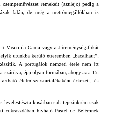
a csempeművészet remekeit (azulejo) pedig a
ázak falán, de még a metrómegállókban is
vett Vasco da Gama vagy a Jóreménység-fokát
lyik utunkba kerülő étteremben „bacalhaut”,
készítik. A portugálok nemzeti étele nem itt
va-szárítva, épp olyan formában, ahogy az a 15.
artható élelmiszer-tartalékaként érkezett, és
s levelestészta-kosárban sült tejszínkrém csak
tti cukrászdában hívható Pastel de Belémnek