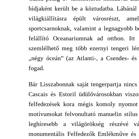
hídjaként került be a köztudatba. Lábánál
világkiállításra épült városrészt, am
sportcsarnoknak, valamint a legnagyobb be
felállító Oceanariumnak ad otthon. Itt
szemlélhető meg több ezernyi tengeri lé
„négy óceán” (az Atlanti-, a Csendes- és a
fogad.
Bár Lisszabonnak saját tengerpartja nincs 
Cascais és Estoril üdülővárosokban viszo
felfedezések kora mégis komoly nyomot h
motívumokat felvonultató manuelin stílus
leghíresebb a világörökség részévé v
monumentális Felfedezők Emlékműve és a