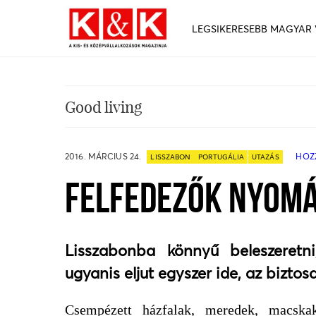
LEGSIKERESEBB MAGYAR
Good living
2016. MÁRCIUS 24.
HOZ
LISSZABON
PORTUGÁLIA
UTAZÁS
FELFEDEZŐK NYOM
Lisszabonba könnyű beleszeretn
ugyanis eljut egyszer ide, az biztos
Csempézett házfalak, meredek, macskak