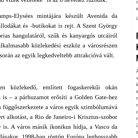
mps-Elysées mintájára készült Avenida da
llodákat és -butikokat is rejt. A Szent György
ias hangulatáról, szűk és kanyargós utcáiról
alkalmasabb közlekedési eszköz a városrészen
orán az egyik legkedveltebb attrakcióvá vált.
n közlekedő, említett fogaskerekűi okán
z is – a párhuzamot erősíti a Golden Gate-hez
s függőszerkezete a város egyik szimbólumává
rt alkotást, a Rio de Janeiro-i Krisztus-szobor
y is. A város másik ikonikus hídja, a Vasco da
dásakor, 1998-ban rögtön Európa leghosszabb