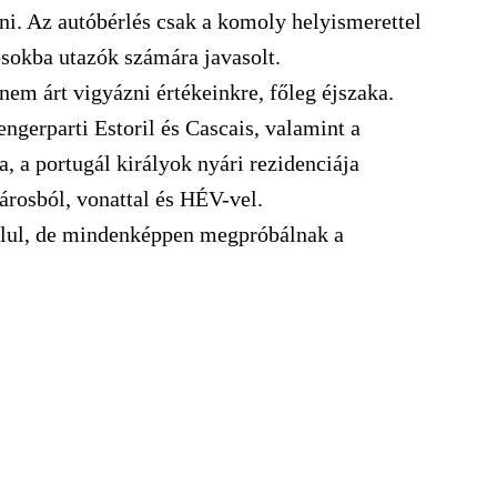
tni. Az autóbérlés csak a komoly helyismerettel
osokba utazók számára javasolt.
nem árt vigyázni értékeinkre, főleg éjszaka.
ngerparti Estoril és Cascais, valamint a
a, a portugál királyok nyári rezidenciája
városból, vonattal és HÉV-vel.
olul, de mindenképpen megpróbálnak a