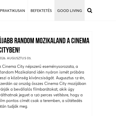
 PRAKTIKUSAN
BEFEKTETÉS
GOOD LIVING
ÚJABB RANDOM MOZIKALAND A CINEMA
CITYBEN!
2026. AUGUSZTUS 05.
A Cinema City népszerű eseménysorozata, a
Random Mozikaland idén nyáron ismét próbára
teszi a közönség kíváncsiságát. Augusztus 12-én,
szerdán az ország összes Cinema City mozijában
várják a bevállalós filmbarátokat, akik úgy
válthatnak jegyet a 120 perces vetítésre, hogy a
film pontos címét csak a teremben, a sötétedés
után tudják meg.