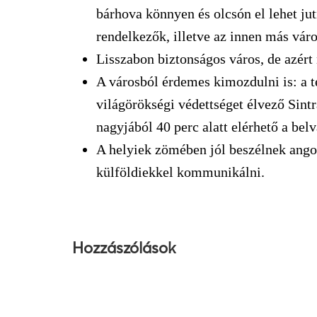
bárhova könnyen és olcsón el lehet ju
rendelkezők, illetve az innen más vár
Lisszabon biztonságos város, de azért 
A városból érdemes kimozdulni is: a te
világörökségi védettséget élvező Sintr
nagyjából 40 perc alatt elérhető a bel
A helyiek zömében jól beszélnek ang
külföldiekkel kommunikálni.
Hozzászólások