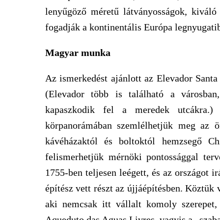
lenyűgöző méretű látványosságok, kiváló é
fogadják a kontinentális Európa legnyugati
Magyar munka
Az ismerkedést ajánlott az Elevador Santa 
(Elevador több is található a városba
kapaszkodik fel a meredek utcákra.) 
körpanorámában szemlélhetjük meg az ör
kávéházaktól és boltoktól hemzsegő Ch
felismerhetjük mérnöki pontossággal terv
1755-ben teljesen leégett, és az országot 
építész vett részt az újjáépítésben. Köztük
aki nemcsak itt vállalt komoly szerepe
Aqueduto das Aguas Livres, vagyis a „szaba