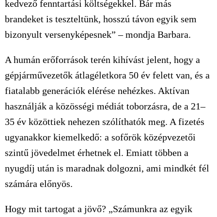
kedvező fenntartási költségekkel. Bár más
brandeket is teszteltünk, hosszú távon egyik sem
bizonyult versenyképesnek” – mondja Barbara.
A humán erőforrások terén kihívást jelent, hogy a
gépjárművezetők átlagéletkora 50 év felett van, és a
fiatalabb generációk elérése nehézkes. Aktívan
használják a közösségi médiát toborzásra, de a 21–
35 év közöttiek nehezen szólíthatók meg. A fizetés
ugyanakkor kiemelkedő: a sofőrök középvezetői
szintű jövedelmet érhetnek el. Emiatt többen a
nyugdíj után is maradnak dolgozni, ami mindkét fél
számára előnyös.
Hogy mit tartogat a jövő? „Számunkra az egyik