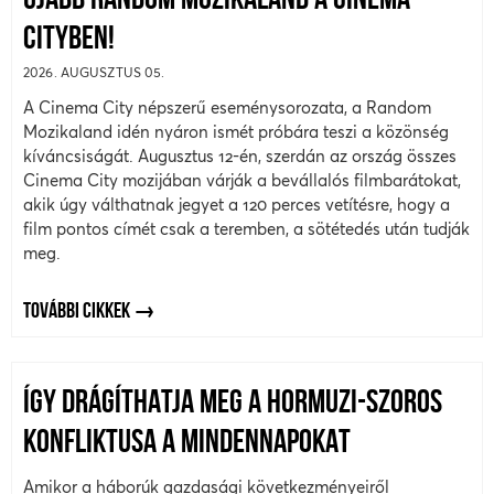
ÚJABB RANDOM MOZIKALAND A CINEMA
CITYBEN!
2026. AUGUSZTUS 05.
A Cinema City népszerű eseménysorozata, a Random
Mozikaland idén nyáron ismét próbára teszi a közönség
kíváncsiságát. Augusztus 12-én, szerdán az ország összes
Cinema City mozijában várják a bevállalós filmbarátokat,
akik úgy válthatnak jegyet a 120 perces vetítésre, hogy a
film pontos címét csak a teremben, a sötétedés után tudják
meg.
TOVÁBBI CIKKEK
ÍGY DRÁGÍTHATJA MEG A HORMUZI-SZOROS
KONFLIKTUSA A MINDENNAPOKAT
Amikor a háborúk gazdasági következményeiről