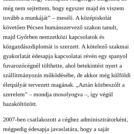
még nem sejtettem, hogy egyszer majd én viszem
tovább a munkáját” – meséli. A középiskolát
követően Pécsen humánszervező szakon tanult,
majd Győrben nemzetközi kapcsolatok és
közgazdászdiplomát is szerzett. A kötelező szakmai
gyakorlatát édesapja kapcsolatai révén egy spanyol
fuvarozócégnél tölthette, ahol betekintést nyert a
szállítmányozás működésébe, de akkor még külföldi
életpályát tervezett magának. „Aztán közbeszólt a
szerelem” – mondja mosolyogva –, így végül
hazaköltözött.
2007-ben csatlakozott a céghez adminisztrátorként,
mégpedig édesapja javaslatára, hogy a saját