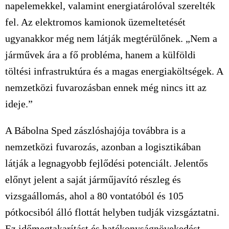
napelemekkel, valamint energiatárolóval szerelték
fel. Az elektromos kamionok üzemeltetését
ugyanakkor még nem látják megtérülőnek. „Nem a
járművek ára a fő probléma, hanem a külföldi
töltési infrastruktúra és a magas energiaköltségek. A
nemzetközi fuvarozásban ennek még nincs itt az
ideje.”
A Bábolna Sped zászlóshajója továbbra is a
nemzetközi fuvarozás, azonban a logisztikában
látják a legnagyobb fejlődési potenciált. Jelentős
előnyt jelent a saját járműjavító részleg és
vizsgaállomás, ahol a 80 vontatóból és 105
pótkocsiból álló flottát helyben tudják vizsgáztatni.
Ez időmegtakarítást és hatékonyságnövekedést