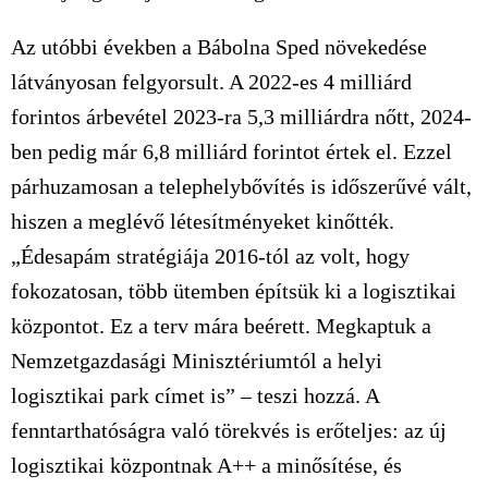
Az utóbbi években a Bábolna Sped növekedése
látványosan felgyorsult. A 2022-es 4 milliárd
forintos árbevétel 2023-ra 5,3 milliárdra nőtt, 2024-
ben pedig már 6,8 milliárd forintot értek el. Ezzel
párhuzamosan a telephelybővítés is időszerűvé vált,
hiszen a meglévő létesítményeket kinőtték.
„Édesapám stratégiája 2016-tól az volt, hogy
fokozatosan, több ütemben építsük ki a logisztikai
központot. Ez a terv mára beérett. Megkaptuk a
Nemzetgazdasági Minisztériumtól a helyi
logisztikai park címet is” – teszi hozzá. A
fenntarthatóságra való törekvés is erőteljes: az új
logisztikai központnak A++ a minősítése, és