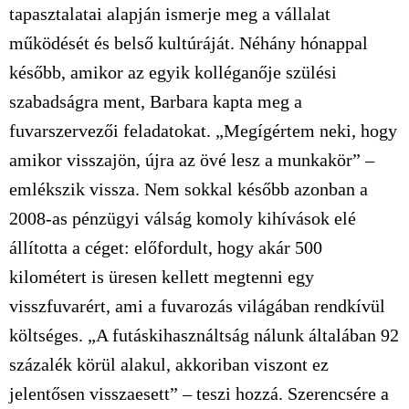
tapasztalatai alapján ismerje meg a vállalat
működését és belső kultúráját. Néhány hónappal
később, amikor az egyik kolléganője szülési
szabadságra ment, Barbara kapta meg a
fuvarszervezői feladatokat. „Megígértem neki, hogy
amikor visszajön, újra az övé lesz a munkakör” –
emlékszik vissza. Nem sokkal később azonban a
2008-as pénzügyi válság komoly kihívások elé
állította a céget: előfordult, hogy akár 500
kilométert is üresen kellett megtenni egy
visszfuvarért, ami a fuvarozás világában rendkívül
költséges. „A futáskihasználtság nálunk általában 92
százalék körül alakul, akkoriban viszont ez
jelentősen visszaesett” – teszi hozzá. Szerencsére a