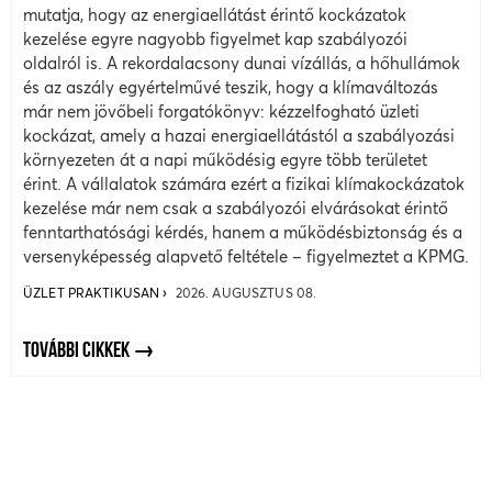
mutatja, hogy az energiaellátást érintő kockázatok
kezelése egyre nagyobb figyelmet kap szabályozói
oldalról is. A rekordalacsony dunai vízállás, a hőhullámok
és az aszály egyértelművé teszik, hogy a klímaváltozás
már nem jövőbeli forgatókönyv: kézzelfogható üzleti
kockázat, amely a hazai energiaellátástól a szabályozási
környezeten át a napi működésig egyre több területet
érint. A vállalatok számára ezért a fizikai klímakockázatok
kezelése már nem csak a szabályozói elvárásokat érintő
fenntarthatósági kérdés, hanem a működésbiztonság és a
versenyképesség alapvető feltétele – figyelmeztet a KPMG.
ÜZLET PRAKTIKUSAN
2026. AUGUSZTUS 08.
TOVÁBBI CIKKEK