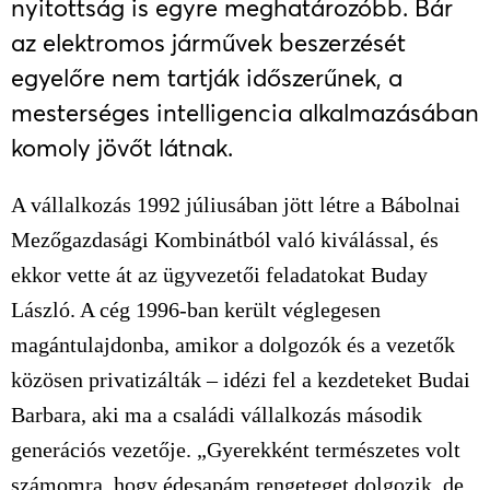
nyitottság is egyre meghatározóbb. Bár
az elektromos járművek beszerzését
egyelőre nem tartják időszerűnek, a
mesterséges intelligencia alkalmazásában
komoly jövőt látnak.
A vállalkozás 1992 júliusában jött létre a Bábolnai
Mezőgazdasági Kombinátból való kiválással, és
ekkor vette át az ügyvezetői feladatokat Buday
László. A cég 1996-ban került véglegesen
magántulajdonba, amikor a dolgozók és a vezetők
közösen privatizálták – idézi fel a kezdeteket Budai
Barbara, aki ma a családi vállalkozás második
generációs vezetője. „Gyerekként természetes volt
számomra, hogy édesapám rengeteget dolgozik, de