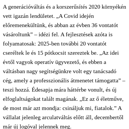
A generációváltás és a korszerűsítés 2020 környékén
vett igazán lendületet. „A Covid idején
előremenekültünk, és abban az évben 36 vontatót
vásároltunk” – idézi fel. A fejlesztések azóta is
folyamatosak: 2025-ben további 20 vontatót
cseréltek le és 15 pótkocsit szereztek be. „Az idei
évtől vagyok operatív ügyvezető, és ebben a
váltásban nagy segítségünkre volt egy tanácsadó
cég, amely a professzionális átmenetet támogatta” –
teszi hozzá. Édesapja mára háttérbe vonult, és új
elfoglaltságokat talált magának. „Ez az ő életműve,
de most már azt mondja: csináljuk mi, fiatalok.” A
vállalat jelenleg arculatváltás előtt áll, decembertől
már új logóval jelennek meg.