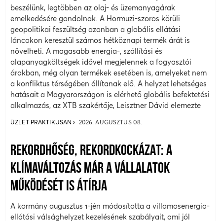
beszélünk, legtöbben az olaj- és üzemanyagárak
emelkedésére gondolnak. A Hormuzi-szoros körüli
geopolitikai feszültség azonban a globális ellátási
láncokon keresztül számos hétköznapi termék árát is
növelheti. A magasabb energia-, szállítási és
alapanyagköltségek idővel megjelennek a fogyasztói
árakban, még olyan termékek esetében is, amelyeket nem
a konfliktus térségében állítanak elő. A helyzet lehetséges
hatásait a Magyarországon is elérhető globális befektetési
alkalmazás, az XTB szakértője, Leisztner Dávid elemezte
ÜZLET PRAKTIKUSAN
2026. AUGUSZTUS 08.
REKORDHŐSÉG, REKORDKOCKÁZAT: A
KLÍMAVÁLTOZÁS MÁR A VÁLLALATOK
MŰKÖDÉSÉT IS ÁTÍRJA
A kormány augusztus 1-jén módosította a villamosenergia-
ellátási válsághelyzet kezelésének szabályait, ami jól