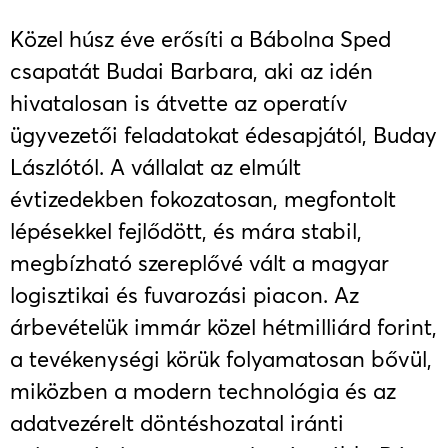
Közel húsz éve erősíti a Bábolna Sped
csapatát Budai Barbara, aki az idén
hivatalosan is átvette az operatív
ügyvezetői feladatokat édesapjától, Buday
Lászlótól. A vállalat az elmúlt
évtizedekben fokozatosan, megfontolt
lépésekkel fejlődött, és mára stabil,
megbízható szereplővé vált a magyar
logisztikai és fuvarozási piacon. Az
árbevételük immár közel hétmilliárd forint,
a tevékenységi körük folyamatosan bővül,
miközben a modern technológia és az
adatvezérelt döntéshozatal iránti