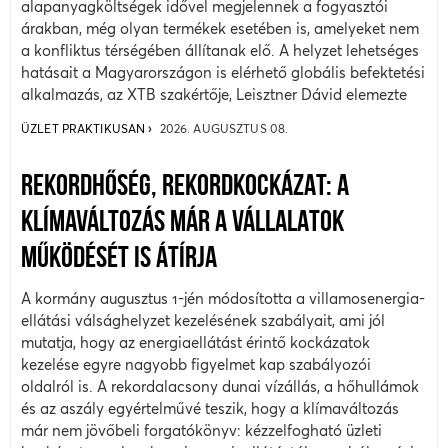
alapanyagköltségek idővel megjelennek a fogyasztói
árakban, még olyan termékek esetében is, amelyeket nem
a konfliktus térségében állítanak elő. A helyzet lehetséges
hatásait a Magyarországon is elérhető globális befektetési
alkalmazás, az XTB szakértője, Leisztner Dávid elemezte
ÜZLET PRAKTIKUSAN
2026. AUGUSZTUS 08.
REKORDHŐSÉG, REKORDKOCKÁZAT: A
KLÍMAVÁLTOZÁS MÁR A VÁLLALATOK
MŰKÖDÉSÉT IS ÁTÍRJA
A kormány augusztus 1-jén módosította a villamosenergia-
ellátási válsághelyzet kezelésének szabályait, ami jól
mutatja, hogy az energiaellátást érintő kockázatok
kezelése egyre nagyobb figyelmet kap szabályozói
oldalról is. A rekordalacsony dunai vízállás, a hőhullámok
és az aszály egyértelművé teszik, hogy a klímaváltozás
már nem jövőbeli forgatókönyv: kézzelfogható üzleti