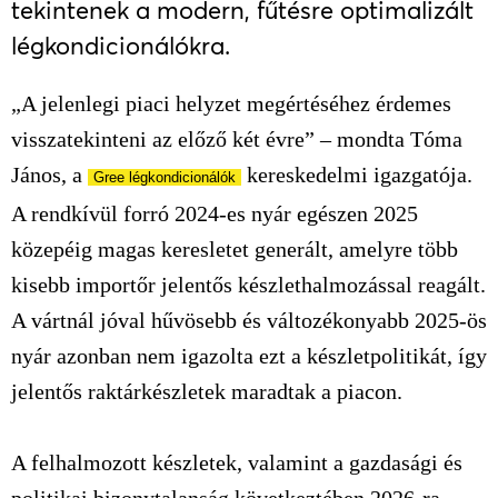
tekintenek a modern, fűtésre optimalizált
légkondicionálókra.
„A jelenlegi piaci helyzet megértéséhez érdemes
visszatekinteni az előző két évre” – mondta
Tóma
János, a
kereskedelmi igazgatója.
Gree légkondicionálók
A
rendkívül forró 2024-es nyár egészen 2025
közepéig magas keresletet generált, amelyre több
kisebb importőr jelentős készlethalmozással reagált.
A vártnál jóval hűvösebb és változékonyabb 2025-ös
nyár azonban nem igazolta ezt a készletpolitikát, így
jelentős raktárkészletek maradtak a piacon.
A felhalmozott készletek, valamint a gazdasági és