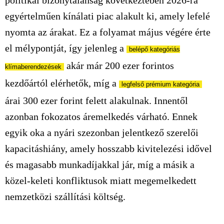
politikai bizonytalanság következtében 2026-ra
egyértelműen kínálati piac alakult ki, amely lefelé
nyomta az árakat. Ez a folyamat május végére érte
el mélypontját, így jelenleg
a
belépő kategóriás
akár
már
20
0
ezer forintos
klímaberendezések
kezdőártól elérhetők, míg
a
legfelső prémium kategória
árai 300 ezer forint felett alakulnak. Innentől
azonban fokozatos áremelkedés várható. Ennek
egyik oka a nyári szezonban jelentkező szerelői
kapacitáshiány, amely hosszabb kivitelezési idővel
és magasabb munkadíjakkal jár, míg a másik a
közel-keleti konfliktusok miatt megemelkedett
nemzetközi szállítási költség.