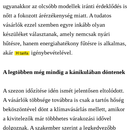
ugyanakkor az olcsóbb modellek iránti érdeklődés is
nőtt a fokozott árérzékenység miatt. A tudatos
vásárlók ezzel szemben egyre inkább olyan
készüléket választanak, amely nemcsak nyári
hűtésre, hanem energiahatékony fűtésre is alkalmas,
akár
igénybevételével.
H
tarifa
A legtöbben még mindig a kánikulában döntenek
A szezon időzítése idén ismét jelentősen eltolódott.
A vásárlók többsége továbbra is csak a tartós hőség
beköszöntével dönt a klímavásárlás mellett, amikor
a
kivitelezők
már többhetes várakozási idővel
dolgoznak. A szakember szerint a legkedvezőbb