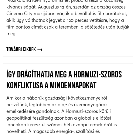
Mozikaland idén nyáron ismét próbára teszi a közönség
kíváncsiságát. Augusztus 12-én, szerdán az ország összes
Cinema City mozijában várják a bevállalós filmbarátokat,
akik úgy válthatnak jegyet a 120 perces vetítésre, hogy a
film pontos címét csak a teremben, a sötétedés után tudják
meg.
TOVÁBBI CIKKEK
ÍGY DRÁGÍTHATJA MEG A HORMUZI-SZOROS
KONFLIKTUSA A MINDENNAPOKAT
Amikor a háborúk gazdasági következményeiről
beszélünk, legtöbben az olaj- és üzemanyagárak
emelkedésére gondolnak. A Hormuzi-szoros körüli
geopolitikai feszültség azonban a globális ellátási
láncokon keresztül számos hétköznapi termék árát is
növelheti. A magasabb energia-, szállítási és