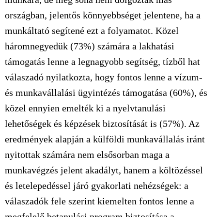
országban, jelentős könnyebbséget jelentene, ha a
munkáltató segítené ezt a folyamatot. Közel
háromnegyedük (73%) számára a lakhatási
támogatás lenne a legnagyobb segítség, tízből hat
válaszadó nyilatkozta, hogy fontos lenne a vízum-
és munkavállalási ügyintézés támogatása (60%), és
közel ennyien emelték ki a nyelvtanulási
lehetőségek és képzések biztosítását is (57%). Az
eredmények alapján a külföldi munkavállalás iránt
nyitottak számára nem elsősorban maga a
munkavégzés jelent akadályt, hanem a költözéssel
és letelepedéssel járó gyakorlati nehézségek: a
válaszadók fele szerint kiemelten fontos lenne a
megfelelő betanulási program biztosítása a