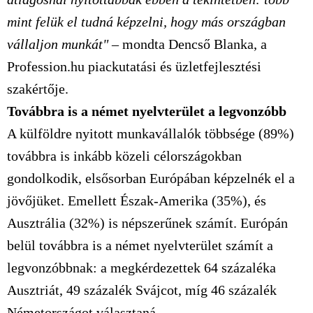
mint felük el tudná képzelni, hogy más országban
vállaljon munkát"
– mondta Dencső Blanka, a
Profession.hu piackutatási és üzletfejlesztési
szakértője.
Továbbra is a német nyelvterület a legvonzóbb
A külföldre nyitott munkavállalók többsége (89%)
továbbra is inkább közeli célországokban
gondolkodik, elsősorban Európában képzelnék el a
jövőjüket. Emellett Észak-Amerika (35%), és
Ausztrália (32%) is népszerűnek számít. Európán
belül továbbra is a német nyelvterület számít a
legvonzóbbnak: a megkérdezettek 64 százaléka
Ausztriát, 49 százalék Svájcot, míg 46 százalék
Németországot választaná.