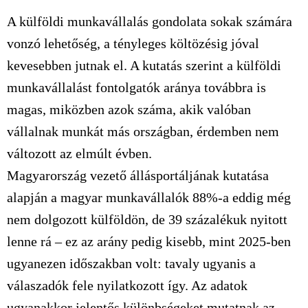
A külföldi munkavállalás gondolata sokak számára
vonzó lehetőség, a tényleges költözésig jóval
kevesebben jutnak el. A kutatás szerint a külföldi
munkavállalást fontolgatók aránya továbbra is
magas, miközben azok száma, akik valóban
vállalnak munkát más országban, érdemben nem
változott az elmúlt évben.
Magyarország vezető állásportáljának kutatása
alapján a magyar munkavállalók 88%-a eddig még
nem dolgozott külföldön, de 39 százalékuk nyitott
lenne rá – ez az arány pedig kisebb, mint 2025-ben
ugyanezen időszakban volt: tavaly ugyanis a
válaszadók fele nyilatkozott így. Az adatok
ugyanakkor jelentős különbségeket mutatnak az