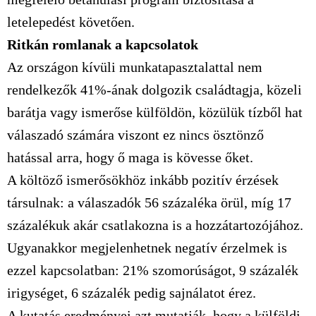
letelepedést követően.
Ritkán romlanak a kapcsolatok
Az országon kívüli munkatapasztalattal nem
rendelkezők 41%-ának dolgozik családtagja, közeli
barátja vagy ismerőse külföldön, közülük tízből hat
válaszadó számára viszont ez nincs ösztönző
hatással arra, hogy ő maga is kövesse őket.
A költöző ismerősökhöz inkább pozitív érzések
társulnak: a válaszadók 56 százaléka örül, míg 17
százalékuk akár csatlakozna is a hozzátartozójához.
Ugyanakkor megjelenhetnek negatív érzelmek is
ezzel kapcsolatban: 21% szomorúságot, 9 százalék
irigységet, 6 százalék pedig sajnálatot érez.
A kutatás eredményei azt mutatják, hogy a külföldi