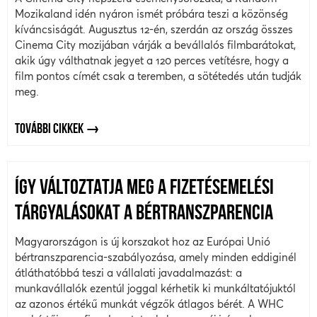
Mozikaland idén nyáron ismét próbára teszi a közönség
kíváncsiságát. Augusztus 12-én, szerdán az ország összes
Cinema City mozijában várják a bevállalós filmbarátokat,
akik úgy válthatnak jegyet a 120 perces vetítésre, hogy a
film pontos címét csak a teremben, a sötétedés után tudják
meg.
TOVÁBBI CIKKEK
ÍGY VÁLTOZTATJA MEG A FIZETÉSEMELÉSI
TÁRGYALÁSOKAT A BÉRTRANSZPARENCIA
Magyarországon is új korszakot hoz az Európai Unió
bértranszparencia-szabályozása, amely minden eddiginél
átláthatóbbá teszi a vállalati javadalmazást: a
munkavállalók ezentúl joggal kérhetik ki munkáltatójuktól
az azonos értékű munkát végzők átlagos bérét. A WHC