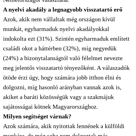
A nyelvi akadály a legnagyobb visszatartó erő
Azok, akik nem vállaltak még országon kívül
munkát, egyharmaduk nyelvi akadályokkal
indokolta ezt (31%). Szintén egyharmaduk említett
családi okot a háttérben (32%), míg negyedük
(24%) a bizonytalanságtól való félelmet nevezte
meg jelentős visszatartó tényezőként. A válaszadók
ötöde érzi úgy, hogy számára jobb itthon élni és
dolgozni, míg hasonló arányban vannak azok is,
akiket a baráti közösségük vagy a szakmájuk
sajátosságai kötnek Magyarországhoz.
Milyen segítséget várnak?
Azok számára, akik nyitottak lennének a külföldi
munkára, de még soha nem dolgoztak más