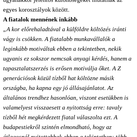
egyes korosztályok között.
A fiatalok mennének inkább
„A kor előrehaladtával a külföldre költözés iránti
vágy is csökken. A fiatalabb munkavállalók a
leginkább motiváltak ebben a tekintetben, nekik
ugyanis ez sokszor nemcsak anyagi kérdés, hanem a
tapasztalatszerzés is erősen motiválja őket. A Z
generációsok közül tízből hat költözne másik
országba, ha kapna egy jó állásajánlatot. Az
általános trendhez hasonlóan, viszont esetükben is
valamelyest visszaesett a nyitottság erre: tavaly
tízből hét megkérdezett fiatal válaszolta ezt. A
budapestiekről szintén elmondható, hogy az
átlagosnál nyitottabbak ebben a tekintetben: több