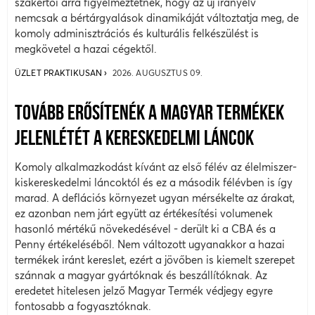
szakértői arra figyelmeztetnek, hogy az új irányelv
nemcsak a bértárgyalások dinamikáját változtatja meg, de
komoly adminisztrációs és kulturális felkészülést is
megkövetel a hazai cégektől.
ÜZLET PRAKTIKUSAN
2026. AUGUSZTUS 09.
TOVÁBB ERŐSÍTENÉK A MAGYAR TERMÉKEK
JELENLÉTÉT A KERESKEDELMI LÁNCOK
Komoly alkalmazkodást kívánt az első félév az élelmiszer-
kiskereskedelmi láncoktól és ez a második félévben is így
marad. A deflációs környezet ugyan mérsékelte az árakat,
ez azonban nem járt együtt az értékesítési volumenek
hasonló mértékű növekedésével - derült ki a CBA és a
Penny értékeléséből. Nem változott ugyanakkor a hazai
termékek iránt kereslet, ezért a jövőben is kiemelt szerepet
szánnak a magyar gyártóknak és beszállítóknak. Az
eredetet hitelesen jelző Magyar Termék védjegy egyre
fontosabb a fogyasztóknak.