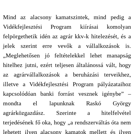
Mind az alacsony kamatszintek, mind pedig a
Vidékfejlesztési Program kiírásai komolyan
felpörgethetik idén az agrár kkv-k hitelezését, és a
jelek szerint erre vevők a vállalkozások is.
„Meglehetősen jó feltételekkel lehet manapság
hitelhez jutni, ezért teljesen általánossá vált, hogy
az agrárvállalkozások a beruházási terveikhez,
illetve a Vidékfejlesztési Program pályázataihoz
kapcsolódóan banki forrást vesznek igénybe” –
mondta el lapunknak Raskó György
agrárközgazdász. Szerinte a hitelfelvétel
terjedésének fő oka, hogy „a rendszerváltás óta nem
lehetett ilyen alacsony kamatok mellett és ilyen