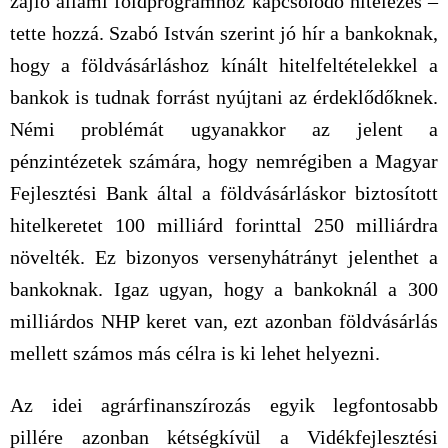
zajló állami földprogramhoz kapcsolódó hitelezés –
tette hozzá. Szabó István szerint jó hír a bankoknak,
hogy a földvásárláshoz kínált hitelfeltételekkel a
bankok is tudnak forrást nyújtani az érdeklődőknek.
Némi problémát ugyanakkor az jelent a
pénzintézetek számára, hogy nemrégiben a Magyar
Fejlesztési Bank által a földvásárláskor biztosított
hitelkeretet 100 milliárd forinttal 250 milliárdra
növelték. Ez bizonyos versenyhátrányt jelenthet a
bankoknak. Igaz ugyan, hogy a bankoknál a 300
milliárdos NHP keret van, ezt azonban földvásárlás
mellett számos más célra is ki lehet helyezni.
Az idei agrárfinanszírozás egyik legfontosabb
pillére azonban kétségkívül a Vidékfejlesztési