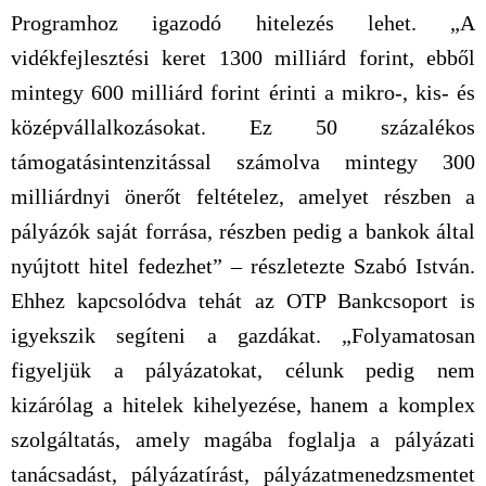
Programhoz igazodó hitelezés lehet. „A
vidékfejlesztési keret 1300 milliárd forint, ebből
mintegy 600 milliárd forint érinti a mikro-, kis- és
középvállalkozásokat. Ez 50 százalékos
támogatásintenzitással számolva mintegy 300
milliárdnyi önerőt feltételez, amelyet részben a
pályázók saját forrása, részben pedig a bankok által
nyújtott hitel fedezhet” – részletezte Szabó István.
Ehhez kapcsolódva tehát az OTP Bankcsoport is
igyekszik segíteni a gazdákat. „Folyamatosan
figyeljük a pályázatokat, célunk pedig nem
kizárólag a hitelek kihelyezése, hanem a komplex
szolgáltatás, amely magába foglalja a pályázati
tanácsadást, pályázatírást, pályázatmenedzsmentet