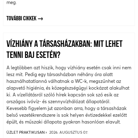
meg.
TOVÁBBI CIKKEK
VÍZHIÁNY A TÁRSASHÁZAKBAN: MIT LEHET
TENNI BAJ ESETÉN?
A legtöbben azt hiszik, hogy vízhiány esetén csak inni nem
lesz mit. Pedig egy társasházban néhány óra alatt
használhatatlanná válhatnak a WC-k, megszűnhet az
alapvető higiénia, és közegészségügyi kockázat alakulhat
ki. A vízellátásról szóló hírek kapcsán sok szó esik az
országos ivóvíz- és szennyvízhálózat állapotáról.
Kevesebb figyelem jut azonban arra, hogy a társasházak
belső vezetékrendszere is sok helyen évtizedekkel ezelőtt
épült, és műszaki állapota gyakran hasonlóan elavult.
ÜZLET PRAKTIKUSAN
2026. AUGUSZTUS 07.