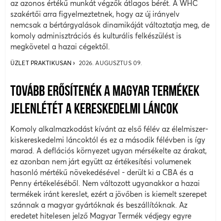
az azonos értékű munkát végzők átlagos bérét. A WHC
szakértői arra figyelmeztetnek, hogy az új irányelv
nemcsak a bértárgyalások dinamikáját változtatja meg, de
komoly adminisztrációs és kulturális felkészülést is
megkövetel a hazai cégektől.
ÜZLET PRAKTIKUSAN
2026. AUGUSZTUS 09.
TOVÁBB ERŐSÍTENÉK A MAGYAR TERMÉKEK
JELENLÉTÉT A KERESKEDELMI LÁNCOK
Komoly alkalmazkodást kívánt az első félév az élelmiszer-
kiskereskedelmi láncoktól és ez a második félévben is így
marad. A deflációs környezet ugyan mérsékelte az árakat,
ez azonban nem járt együtt az értékesítési volumenek
hasonló mértékű növekedésével - derült ki a CBA és a
Penny értékeléséből. Nem változott ugyanakkor a hazai
termékek iránt kereslet, ezért a jövőben is kiemelt szerepet
szánnak a magyar gyártóknak és beszállítóknak. Az
eredetet hitelesen jelző Magyar Termék védjegy egyre