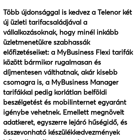
Több újdonsággal is kedvez a Telenor két
új üzleti tarifacsaládjával a
vállalkozásoknak, hogy minél inkább
üzletmenetükre szabhassák
előfizetéseiket: a MyBusiness Flexi tarifák
között bármikor rugalmasan és
díjmentesen válthatnak, akár kisebb
csomagra is, a MyBusiness Manager
tarifákkal pedig korlátlan belföldi
beszélgetést és mobilinternet egyaránt
igénybe vehetnek. Emellett megnövelt
adatkeret, egyszerre lejáró hűségidő, és
összevonható készülékkedvezmények