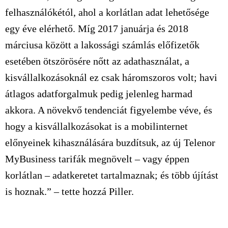
felhasználókétól, ahol a korlátlan adat lehetősége
egy éve elérhető. Míg 2017 januárja és 2018
márciusa között a lakossági számlás előfizetők
esetében ötszörösére nőtt az adathasználat, a
kisvállalkozásoknál ez csak háromszoros volt; havi
átlagos adatforgalmuk pedig jelenleg harmad
akkora. A növekvő tendenciát figyelembe véve, és
hogy a kisvállalkozásokat is a mobilinternet
előnyeinek kihasználására buzdítsuk, az új Telenor
MyBusiness tarifák megnövelt – vagy éppen
korlátlan – adatkeretet tartalmaznak; és több újítást
is hoznak.” – tette hozzá Piller.