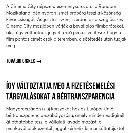
A Cinema City népszerű eseménysorozata, a Random
Mozikaland idén nyáron ismét próbára teszi a közönség
kíváncsiságát. Augusztus 12-én, szerdán az ország összes
Cinema City mozijában várják a bevállalós filmbarátokat,
akik úgy válthatnak jegyet a 120 perces vetítésre, hogy a
film pontos címét csak a teremben, a sötétedés után tudják
meg.
TOVÁBBI CIKKEK
ÍGY VÁLTOZTATJA MEG A FIZETÉSEMELÉSI
TÁRGYALÁSOKAT A BÉRTRANSZPARENCIA
Magyarországon is új korszakot hoz az Európai Unió
bértranszparencia-szabályozása, amely minden eddiginél
átláthatóbbá teszi a vállalati javadalmazást: a
munkavállalók ezentúl joggal kérhetik ki munkáltatójuktól