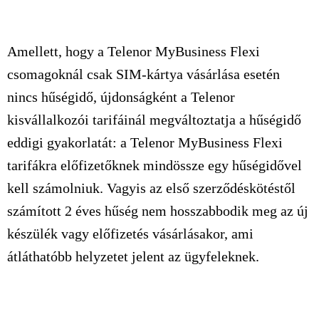
Amellett, hogy a Telenor MyBusiness Flexi
csomagoknál csak SIM-kártya vásárlása esetén
nincs hűségidő, újdonságként a Telenor
kisvállalkozói tarifáinál megváltoztatja a hűségidő
eddigi gyakorlatát: a Telenor MyBusiness Flexi
tarifákra előfizetőknek mindössze egy hűségidővel
kell számolniuk. Vagyis az első szerződéskötéstől
számított 2 éves hűség nem hosszabbodik meg az új
készülék vagy előfizetés vásárlásakor, ami
átláthatóbb helyzetet jelent az ügyfeleknek.