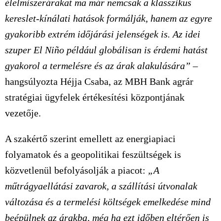
élelmiszerárakat ma már nemcsak a klasszikus
kereslet-kínálati hatások formálják, hanem az egyre
gyakoribb extrém időjárási jelenségek is. Az idei
szuper El Niño például globálisan is érdemi hatást
gyakorol a termelésre és az árak alakulására”
–
hangsúlyozta Héjja Csaba, az MBH Bank agrár
stratégiai ügyfelek értékesítési központjának
vezetője.
A szakértő szerint emellett az energiapiaci
folyamatok és a geopolitikai feszültségek is
közvetlenül befolyásolják a piacot:
„A
műtrágyaellátási zavarok, a szállítási útvonalak
változása és a termelési költségek emelkedése mind
beépülnek az árakba, még ha ezt időben eltérően is