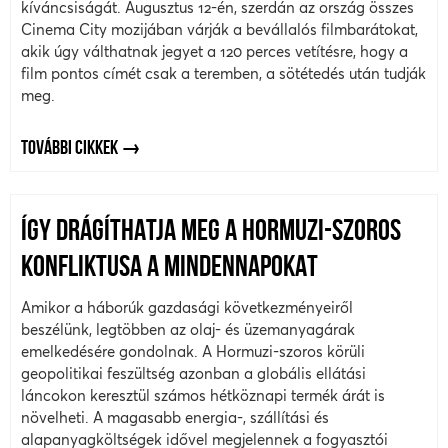
kíváncsiságát. Augusztus 12-én, szerdán az ország összes
Cinema City mozijában várják a bevállalós filmbarátokat,
akik úgy válthatnak jegyet a 120 perces vetítésre, hogy a
film pontos címét csak a teremben, a sötétedés után tudják
meg.
TOVÁBBI CIKKEK
ÍGY DRÁGÍTHATJA MEG A HORMUZI-SZOROS
KONFLIKTUSA A MINDENNAPOKAT
Amikor a háborúk gazdasági következményeiről
beszélünk, legtöbben az olaj- és üzemanyagárak
emelkedésére gondolnak. A Hormuzi-szoros körüli
geopolitikai feszültség azonban a globális ellátási
láncokon keresztül számos hétköznapi termék árát is
növelheti. A magasabb energia-, szállítási és
alapanyagköltségek idővel megjelennek a fogyasztói