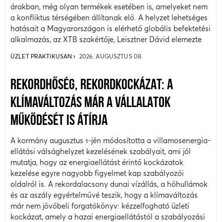
árakban, még olyan termékek esetében is, amelyeket nem
a konfliktus térségében állítanak elő. A helyzet lehetséges
hatásait a Magyarországon is elérhető globális befektetési
alkalmazás, az XTB szakértője, Leisztner Dávid elemezte
ÜZLET PRAKTIKUSAN
2026. AUGUSZTUS 08.
REKORDHŐSÉG, REKORDKOCKÁZAT: A
KLÍMAVÁLTOZÁS MÁR A VÁLLALATOK
MŰKÖDÉSÉT IS ÁTÍRJA
A kormány augusztus 1-jén módosította a villamosenergia-
ellátási válsághelyzet kezelésének szabályait, ami jól
mutatja, hogy az energiaellátást érintő kockázatok
kezelése egyre nagyobb figyelmet kap szabályozói
oldalról is. A rekordalacsony dunai vízállás, a hőhullámok
és az aszály egyértelművé teszik, hogy a klímaváltozás
már nem jövőbeli forgatókönyv: kézzelfogható üzleti
kockázat, amely a hazai energiaellátástól a szabályozási