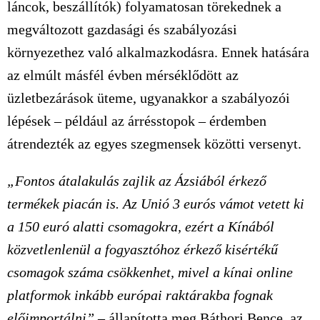
láncok, beszállítók) folyamatosan törekednek a
megváltozott gazdasági és szabályozási
környezethez való alkalmazkodásra. Ennek hatására
az elmúlt másfél évben mérséklődött az
üzletbezárások üteme, ugyanakkor a szabályozói
lépések – például az árrésstopok – érdemben
átrendezték az egyes szegmensek közötti versenyt.
„Fontos átalakulás zajlik az Ázsiából érkező
termékek piacán is. Az Unió 3 eurós vámot vetett ki
a 150 euró alatti csomagokra, ezért a Kínából
közvetlenlenül a fogyasztóhoz érkező kisértékű
csomagok száma csökkenhet, mivel a kínai online
platformok inkább európai raktárakba fognak
előimportálni”
– állapította meg Báthori Bence, az