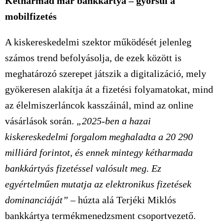
Kétharmad már bankkártya – gyorsul a
mobilfizetés
A kiskereskedelmi szektor működését jelenleg
számos trend befolyásolja, de ezek között is
meghatározó szerepet játszik a digitalizáció, mely
gyökeresen alakítja át a fizetési folyamatokat, mind
az élelmiszerláncok kasszáinál, mind az online
vásárlások során.
„2025-ben a hazai
kiskereskedelmi forgalom meghaladta a 20 290
milliárd forintot, és ennek mintegy kétharmada
bankkártyás fizetéssel valósult meg. Ez
egyértelműen mutatja az elektronikus fizetések
dominanciáját”
– húzta alá Terjéki Miklós
bankkártya termékmenedzsment csoportvezető.