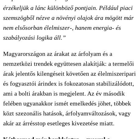
érzékeljük a lánc különböző pontjain. Például piaci
szemszögből nézve a növényi olajok ára mögött már
nem elsősorban élelmiszer
‑
, hanem energia
‑
é
s
szab
á
lyoz
á
si logika
á
ll.”
Magyarországon az árakat az árfolyam és a
nemzetközi trendek együttesen alakítják: a termelői
árak jelentős kilengéseit követően az élelmiszeripari
és fogyasztói árindex is fokozatosan stabilizálódott,
ami a bolti árakban is megjelent. Az év második
felében ugyanakkor ismét emelkedés jöhet, többek
közt szezonális hatások, árfolyamváltozások, vagy
akár az árrésstop esetleges kivezetése miatt.