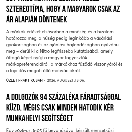
SZTEREOTÍPIA, HOGY A MAGYAROK CSAK AZ
ÁR ALAPJÁN DÖNTENEK
A márkák értékét elsősorban a minőség és a bizalom
határozza meg, a hűség pedig leginkább a vásárlási
gyakoriságban és az ajánlási hajlandóságban nyilvánul
meg – derül ki a Nitro legfrissebb kutatásából, amely
átfogó képet nyújt a magyar fogyasztók
márkapreferenciáiról, a márkákhoz fűződő viszonyáról és
a lojalitás mögött álló motivációkról.
ÜZLET PRAKTIKUSAN
2026. AUGUSZTUS 06.
A DOLGOZÓK 94 SZÁZALÉKA FÁRADTSÁGGAL
KÜZD, MÉGIS CSAK MINDEN HATODIK KÉR
MUNKAHELYI SEGÍTSÉGET
Egy 2026-os, 6105 fő bevonásával készült nemzetközi