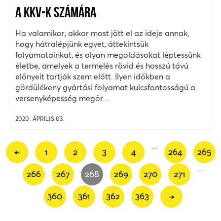
A KKV-K SZÁMÁRA
Ha valamikor, akkor most jött el az ideje annak,
hogy hátralépjünk egyet, áttekintsük
folyamatainkat, és olyan megoldásokat léptessünk
életbe, amelyek a termelés rövid és hosszú távú
előnyeit tartják szem előtt. Ilyen időkben a
gördülékeny gyártási folyamat kulcsfontosságú a
versenyképesség megőr...
2020. ÁPRILIS 03.
...
←
1
2
3
4
264
265
...
266
267
268
269
270
271
360
361
362
363
→