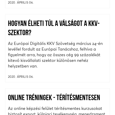
2020. ÁPRILIS 06.
HOGYAN ÉLHETI TÚL A VÁLSÁGOT A KKV-
SZEKTOR?
Az Európai Digitális KKV Szövetség március 24-én
levéllel fordult az Európai Tanácshoz, felhíva a
figyelmét arra, hogy az összes cég 99 százalékát
kitevő kisvállalati szektor különösen nehéz
helyzetben van.
2020. ÁPRILIS 06.
ONLINE TRÉNINGEK - TÉRÍTÉSMENTESEN
Az online képzési felület térítésmentes kurzusokat
biztosít export, külpiaci tevékenység, menedzsment