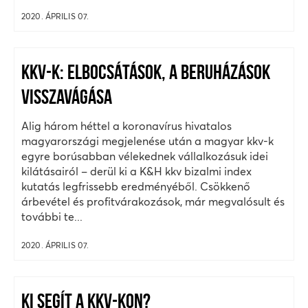
2020. ÁPRILIS 07.
KKV-K: ELBOCSÁTÁSOK, A BERUHÁZÁSOK
VISSZAVÁGÁSA
Alig három héttel a koronavírus hivatalos
magyarországi megjelenése után a magyar kkv-k
egyre borúsabban vélekednek vállalkozásuk idei
kilátásairól – derül ki a K&H kkv bizalmi index
kutatás legfrissebb eredményéből. Csökkenő
árbevétel és profitvárakozások, már megvalósult és
további te...
2020. ÁPRILIS 07.
KI SEGÍT A KKV-KON?