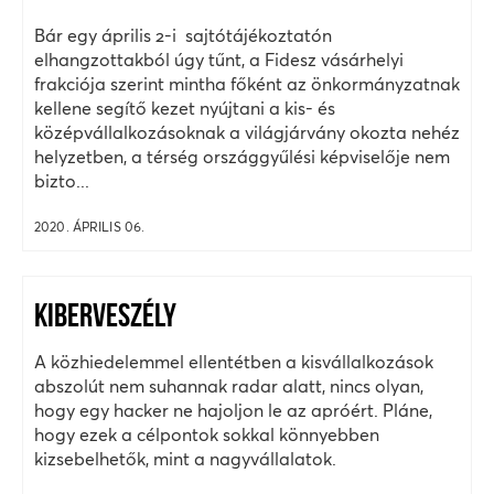
Bár egy április 2-i sajtótájékoztatón
elhangzottakból úgy tűnt, a Fidesz vásárhelyi
frakciója szerint mintha főként az önkormányzatnak
kellene segítő kezet nyújtani a kis- és
középvállalkozásoknak a világjárvány okozta nehéz
helyzetben, a térség országgyűlési képviselője nem
bizto...
2020. ÁPRILIS 06.
KIBERVESZÉLY
A közhiedelemmel ellentétben a kisvállalkozások
abszolút nem suhannak radar alatt, nincs olyan,
hogy egy hacker ne hajoljon le az apróért. Pláne,
hogy ezek a célpontok sokkal könnyebben
kizsebelhetők, mint a nagyvállalatok.