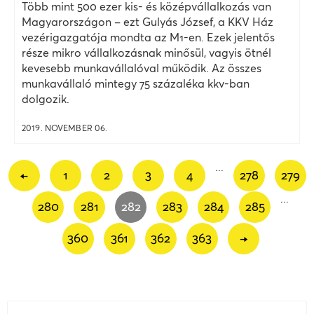
Több mint 500 ezer kis- és középvállalkozás van
Magyarországon – ezt Gulyás József, a KKV Ház
vezérigazgatója mondta az M1-en. Ezek jelentős
része mikro vállalkozásnak minősül, vagyis ötnél
kevesebb munkavállalóval működik. Az összes
munkavállaló mintegy 75 százaléka kkv-ban
dolgozik.
2019. NOVEMBER 06.
...
←
1
2
3
4
278
279
...
280
281
282
283
284
285
360
361
362
363
→