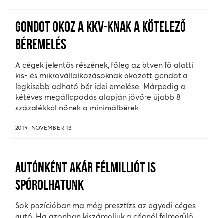
GONDOT OKOZ A KKV-KNAK A KÖTELEZŐ
BÉREMELÉS
A cégek jelentős részének, főleg az ötven fő alatti
kis- és mikrovállalkozásoknak okozott gondot a
legkisebb adható bér idei emelése. Márpedig a
kétéves megállapodás alapján jövőre újabb 8
százalékkal nőnek a minimálbérek.
2019. NOVEMBER 13.
AUTÓNKÉNT AKÁR FÉLMILLIÓT IS
SPÓROLHATUNK
Sok pozícióban ma még presztízs az egyedi céges
autó. Ha azonban kiszámoljuk a cégnél felmerülő