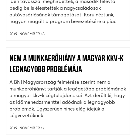
Idén tavasszal meghirdették, a második félévtől
pedig be is élesítették a nagycsaládosok
autóvásárlásának támogatását. Körülnéztünk,
hogyan reagált a program bevezetésére a piac.
2019. NOVEMBER 18.
NEM A MUNKAERŐHIÁNY A MAGYAR KKV-K
LEGNAGYOBB PROBLÉMÁJA
A BNI Magyarország felmérése szerint nem a
munkaerőhiányt tartják a legégetőbb problémának
a magyar kkv-k cégtulajdonosai. Azt derült ki, hogy
az időmenedzsmenttel adódnak a legnagyobb
problémák. Egyszerűen nincs elég idejük a
cégvezetőknek.
2019. NOVEMBER 17.