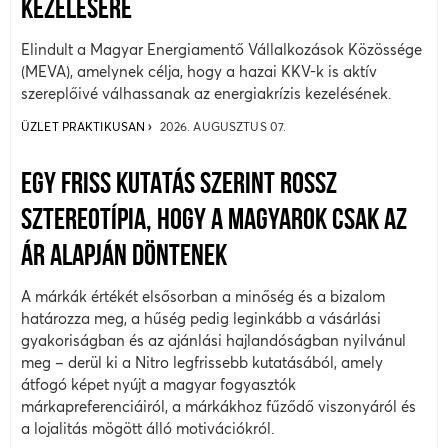
KEZELÉSÉRE
Elindult a Magyar Energiamentő Vállalkozások Közössége
(MEVA), amelynek célja, hogy a hazai KKV-k is aktív
szereplőivé válhassanak az energiakrízis kezelésének.
ÜZLET PRAKTIKUSAN
2026. AUGUSZTUS 07.
EGY FRISS KUTATÁS SZERINT ROSSZ
SZTEREOTÍPIA, HOGY A MAGYAROK CSAK AZ
ÁR ALAPJÁN DÖNTENEK
A márkák értékét elsősorban a minőség és a bizalom
határozza meg, a hűség pedig leginkább a vásárlási
gyakoriságban és az ajánlási hajlandóságban nyilvánul
meg – derül ki a Nitro legfrissebb kutatásából, amely
átfogó képet nyújt a magyar fogyasztók
márkapreferenciáiról, a márkákhoz fűződő viszonyáról és
a lojalitás mögött álló motivációkról.