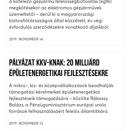
a kötelező gépjármű felelősségbiztosítás (kgfb)
megkötésekor az elektromos gépjárművek
üzemeltetői – derül ki a magyarországi
biztosítótársaságok által közzétett, év végi
évfordulós szerződésekre vonatkozó díjaikból.
2019. NOVEMBER 14.
PÁLYÁZAT KKV-KNAK: 20 MILLIÁRD
ÉPÜLETENERGETIKAI FEJLESZTÉSEKRE
A mikro-, kis- és középvállalkozások beadhatják
támogatási kérelmeiket épületenergetikai
fejlesztéseik támogatására – közölte Rákossy
Balázs, a Pénzügyminisztérium európai uniós
források felhasználásáért felelős államtitkára.
2019. NOVEMBER 13.