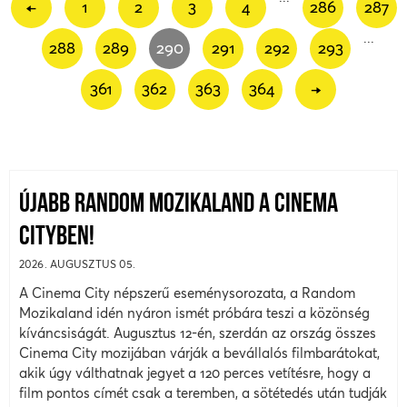
←
1
2
3
4
286
287
...
288
289
290
291
292
293
361
362
363
364
→
ÚJABB RANDOM MOZIKALAND A CINEMA
CITYBEN!
2026. AUGUSZTUS 05.
A Cinema City népszerű eseménysorozata, a Random
Mozikaland idén nyáron ismét próbára teszi a közönség
kíváncsiságát. Augusztus 12-én, szerdán az ország összes
Cinema City mozijában várják a bevállalós filmbarátokat,
akik úgy válthatnak jegyet a 120 perces vetítésre, hogy a
film pontos címét csak a teremben, a sötétedés után tudják