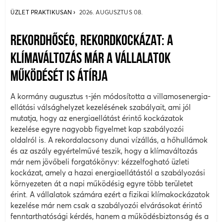
ÜZLET PRAKTIKUSAN
2026. AUGUSZTUS 08.
REKORDHŐSÉG, REKORDKOCKÁZAT: A
KLÍMAVÁLTOZÁS MÁR A VÁLLALATOK
MŰKÖDÉSÉT IS ÁTÍRJA
A kormány augusztus 1-jén módosította a villamosenergia-
ellátási válsághelyzet kezelésének szabályait, ami jól
mutatja, hogy az energiaellátást érintő kockázatok
kezelése egyre nagyobb figyelmet kap szabályozói
oldalról is. A rekordalacsony dunai vízállás, a hőhullámok
és az aszály egyértelművé teszik, hogy a klímaváltozás
már nem jövőbeli forgatókönyv: kézzelfogható üzleti
kockázat, amely a hazai energiaellátástól a szabályozási
környezeten át a napi működésig egyre több területet
érint. A vállalatok számára ezért a fizikai klímakockázatok
kezelése már nem csak a szabályozói elvárásokat érintő
fenntarthatósági kérdés, hanem a működésbiztonság és a