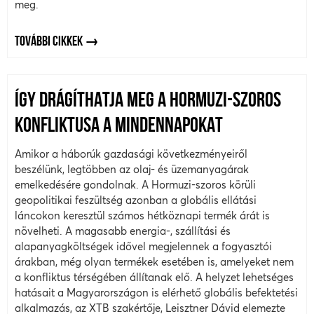
meg.
TOVÁBBI CIKKEK
ÍGY DRÁGÍTHATJA MEG A HORMUZI-SZOROS
KONFLIKTUSA A MINDENNAPOKAT
Amikor a háborúk gazdasági következményeiről
beszélünk, legtöbben az olaj- és üzemanyagárak
emelkedésére gondolnak. A Hormuzi-szoros körüli
geopolitikai feszültség azonban a globális ellátási
láncokon keresztül számos hétköznapi termék árát is
növelheti. A magasabb energia-, szállítási és
alapanyagköltségek idővel megjelennek a fogyasztói
árakban, még olyan termékek esetében is, amelyeket nem
a konfliktus térségében állítanak elő. A helyzet lehetséges
hatásait a Magyarországon is elérhető globális befektetési
alkalmazás, az XTB szakértője, Leisztner Dávid elemezte