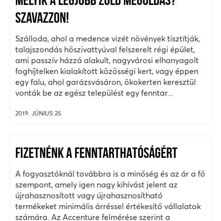
MELYIK A LEGJOBB ZÖLD MEGOLDÁS?
SZAVAZZON!
Szálloda, ahol a medence vizét növények tisztítják,
talajszondás hőszivattyúval felszerelt régi épület,
ami passzív házzá alakult, nagyvárosi elhanyagolt
foghíjtelken kialakított közösségi kert, vagy éppen
egy falu, ahol garázsvásáron, ökokerten keresztül
vonták be az egész települést egy fenntar...
2019. JÚNIUS 25.
FIZETNÉNK A FENNTARTHATÓSÁGÉRT
A fogyasztóknál továbbra is a minőség és az ár a fő
szempont, amely igen nagy kihívást jelent az
újrahasznosított vagy újrahasznosítható
termékeket minimális árréssel értékesítő vállalatok
számára. Az Accenture felmérése szerint a