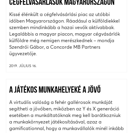
CÉGFELVÁSÁRLÁSOK MAGYARORSZÁGON
Kissé élénkült a cégfelvásárlási piac az utóbbi
időben Magyarországon. Ráadásul a külföldiekkel
szemben mindinkább a hazai vevők aktívabbak.
Legalábbis a magyar piacon, magyar cégvásárlók
külföldre még nemigen merészkednek – mondja
Szendrői Gábor, a Concorde MB Partners
ügyvezetője.
2019. JÚLIUS 16.
A JÁTÉKOS MUNKAHELYEKÉ A JÖVŐ
A virtuális valóság a fehér gallérosok munkáját
segítheti a jövőben, miközben az Y és X generáció
esetében a munkáltatóknak meg kell barátkozniuk
a munkakörnyezet játékosításával, azaz a
gamificationnal, hogy a munkavállalók minél inkább