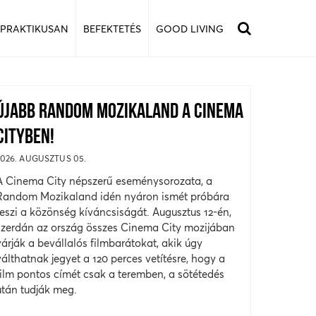
 PRAKTIKUSAN
BEFEKTETÉS
GOOD LIVING
ÚJABB RANDOM MOZIKALAND A CINEMA
CITYBEN!
2026. AUGUSZTUS 05.
A Cinema City népszerű eseménysorozata, a
Random Mozikaland idén nyáron ismét próbára
teszi a közönség kíváncsiságát. Augusztus 12-én,
szerdán az ország összes Cinema City mozijában
várják a bevállalós filmbarátokat, akik úgy
válthatnak jegyet a 120 perces vetítésre, hogy a
film pontos címét csak a teremben, a sötétedés
után tudják meg.