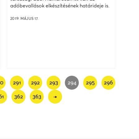
adóbevallások elkészítésének határideje is.
2019. MÁJUS 17.
90
291
292
293
294
295
296
61
362
363
→