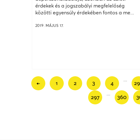
érdekek és a jogszabályi megfelelőség
közötti egyensúly érdekében fontos a me...
2019. MÁJUS 17.
...
←
1
2
3
4
2
...
297
360
3