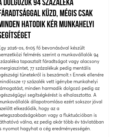
A DOLGOZÓK 94 SZÁZALÉKA
FÁRADTSÁGGAL KÜZD, MÉGIS CSAK
MINDEN HATODIK KÉR MUNKAHELYI
SEGÍTSÉGET
Egy 2026-os, 6105 fő bevonásával készült
nemzetközi felmérés szerint a munkavállalók 94
százaléka tapasztalt fáradtságot vagy alacsony
energiaszintet, 77 százalékuk pedig mentális
egészségi tünetekről is beszámolt.1 Ennek ellenére
mindössze 17 százalék vett igénybe munkahelyi
támogatást, minden harmadik dolgozó pedig az
egészségügyi segítségkérést is elhalasztotta. A
munkavállalók állapotromlása ezért sokszor jóval
azelőtt elkezdődik, hogy az a
betegszabadságokban vagy a fluktuációban is
láthatóvá válna, ez pedig akár több év távlatában
is nyomot hagyhat a cég eredményességén.