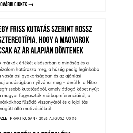
TOVÁBBI CIKKEK
EGY FRISS KUTATÁS SZERINT ROSSZ
SZTEREOTÍPIA, HOGY A MAGYAROK
CSAK AZ ÁR ALAPJÁN DÖNTENEK
A márkák értékét elsősorban a minőség és a
bizalom határozza meg, a hűség pedig leginkább
a vásárlási gyakoriságban és az ajánlási
hajlandóságban nyilvánul meg – derül ki a Nitro
legfrissebb kutatásából, amely átfogó képet nyújt
a magyar fogyasztók márkapreferenciáiról, a
márkákhoz fűződő viszonyáról és a lojalitás
mögött álló motivációkról.
ÜZLET PRAKTIKUSAN
2026. AUGUSZTUS 06.