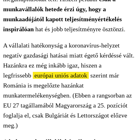
munkavállalók hetede érzi úgy, hogy a
munkaadójától kapott teljesítményértékelés
inspirálóan
hat és jobb teljesítményre ösztönzi.
A vállalati hatékonyság a koronavírus-helyzet
negatív gazdasági hatásai miatt égető kérdéssé vált.
Hazánkra ez még inkább igaz, hiszen a
legfrissebb
európai uniós adatok
szerint már
Románia is megelőzte hazánkat
munkatermelékenységben. (Ebben a rangsorban az
EU 27 tagállamából Magyarország a 25. pozíciót
foglalja el, csak Bulgáriát és Lettországot előzve
meg.)