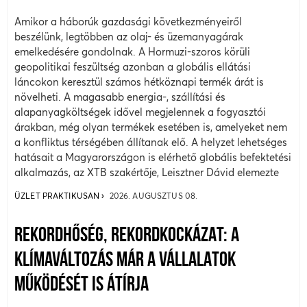
Amikor a háborúk gazdasági következményeiről
beszélünk, legtöbben az olaj- és üzemanyagárak
emelkedésére gondolnak. A Hormuzi-szoros körüli
geopolitikai feszültség azonban a globális ellátási
láncokon keresztül számos hétköznapi termék árát is
növelheti. A magasabb energia-, szállítási és
alapanyagköltségek idővel megjelennek a fogyasztói
árakban, még olyan termékek esetében is, amelyeket nem
a konfliktus térségében állítanak elő. A helyzet lehetséges
hatásait a Magyarországon is elérhető globális befektetési
alkalmazás, az XTB szakértője, Leisztner Dávid elemezte
ÜZLET PRAKTIKUSAN
2026. AUGUSZTUS 08.
REKORDHŐSÉG, REKORDKOCKÁZAT: A
KLÍMAVÁLTOZÁS MÁR A VÁLLALATOK
MŰKÖDÉSÉT IS ÁTÍRJA