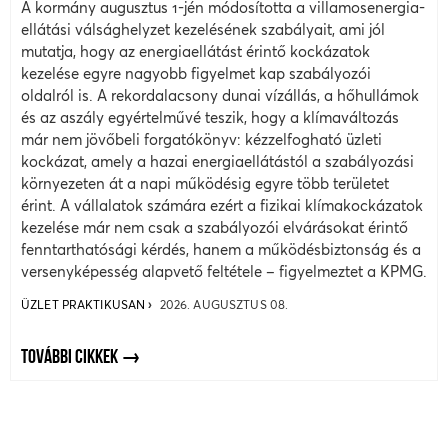
A kormány augusztus 1-jén módosította a villamosenergia-
ellátási válsághelyzet kezelésének szabályait, ami jól
mutatja, hogy az energiaellátást érintő kockázatok
kezelése egyre nagyobb figyelmet kap szabályozói
oldalról is. A rekordalacsony dunai vízállás, a hőhullámok
és az aszály egyértelművé teszik, hogy a klímaváltozás
már nem jövőbeli forgatókönyv: kézzelfogható üzleti
kockázat, amely a hazai energiaellátástól a szabályozási
környezeten át a napi működésig egyre több területet
érint. A vállalatok számára ezért a fizikai klímakockázatok
kezelése már nem csak a szabályozói elvárásokat érintő
fenntarthatósági kérdés, hanem a működésbiztonság és a
versenyképesség alapvető feltétele – figyelmeztet a KPMG.
ÜZLET PRAKTIKUSAN
2026. AUGUSZTUS 08.
TOVÁBBI CIKKEK