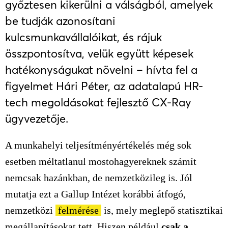
győztesen kikerülni a válságból, amelyek
be tudják azonosítani
kulcsmunkavállalóikat, és rájuk
összpontosítva, velük együtt képesek
hatékonyságukat növelni – hívta fel a
figyelmet Hári Péter, az adatalapú HR-
tech megoldásokat fejlesztő CX-Ray
ügyvezetője.
A munkahelyi teljesítményértékelés még sok
esetben méltatlanul mostohagyereknek számít
nemcsak hazánkban, de nemzetközileg is. Jól
mutatja ezt a Gallup Intézet korábbi átfogó,
nemzetközi
felmérése
is, mely meglepő statisztikai
megállapításokat tett. Hiszen például
csak a