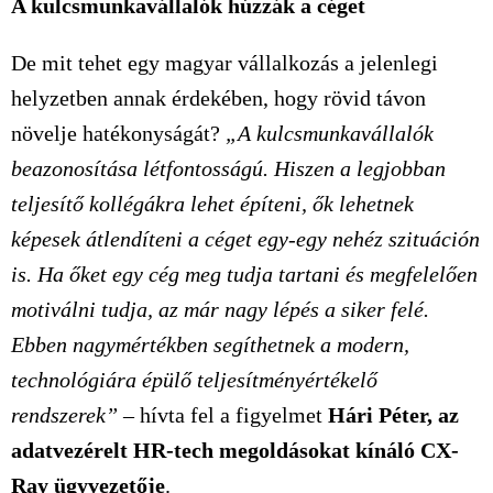
A kulcsmunkavállalók húzzák a céget
De mit tehet egy magyar vállalkozás a jelenlegi
helyzetben annak érdekében, hogy rövid távon
növelje hatékonyságát?
„A kulcsmunkavállalók
beazonosítása létfontosságú. Hiszen a legjobban
teljesítő kollégákra lehet építeni, ők lehetnek
képesek átlendíteni a céget egy-egy nehéz szituáción
is. Ha őket egy cég meg tudja tartani és megfelelően
motiválni tudja, az már nagy lépés a siker felé.
Ebben nagymértékben segíthetnek a modern,
technológiára épülő teljesítményértékelő
rendszerek” –
hívta fel a figyelmet
Hári Péter, az
adatvezérelt HR-tech megoldásokat kínáló CX-
Ray ügyvezetője
.