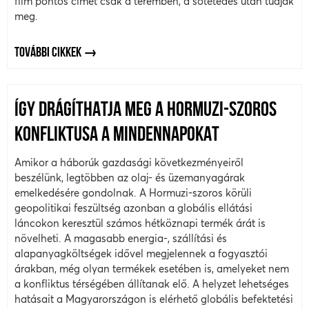
film pontos címét csak a teremben, a sötétedés után tudják
meg.
TOVÁBBI CIKKEK
ÍGY DRÁGÍTHATJA MEG A HORMUZI-SZOROS
KONFLIKTUSA A MINDENNAPOKAT
Amikor a háborúk gazdasági következményeiről
beszélünk, legtöbben az olaj- és üzemanyagárak
emelkedésére gondolnak. A Hormuzi-szoros körüli
geopolitikai feszültség azonban a globális ellátási
láncokon keresztül számos hétköznapi termék árát is
növelheti. A magasabb energia-, szállítási és
alapanyagköltségek idővel megjelennek a fogyasztói
árakban, még olyan termékek esetében is, amelyeket nem
a konfliktus térségében állítanak elő. A helyzet lehetséges
hatásait a Magyarországon is elérhető globális befektetési