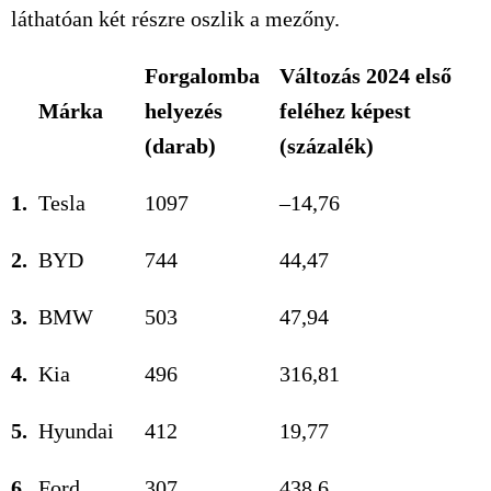
láthatóan két részre oszlik a mezőny.
Forgalomba
Változás 2024 első
Márka
helyezés
feléhez képest
(darab)
(százalék)
1.
Tesla
1097
–14,76
2.
BYD
744
44,47
3.
BMW
503
47,94
4.
Kia
496
316,81
5.
Hyundai
412
19,77
6.
Ford
307
438,6