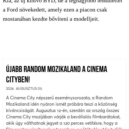
Kia, az új kihívó BYD, de a legnagyobb lendülettel
a Ford növekedett, amely ezen a piacon csak
mostanában kezdte bővíteni a modelljeit.
ÚJABB RANDOM MOZIKALAND A CINEMA
CITYBEN!
2026. AUGUSZTUS 05.
A Cinema City népszerű eseménysorozata, a Random
Mozikaland idén nyáron ismét próbára teszi a közönség
kíváncsiságát. Augusztus 12-én, szerdán az ország összes
Cinema City mozijában várják a bevállalós filmbarátokat,
akik úgy válthatnak jegyet a 120 perces vetítésre, hogy a