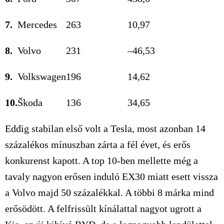
7.
Mercedes
263
10,97
8.
Volvo
231
–46,53
9.
Volkswagen
196
14,62
10.
Škoda
136
34,65
Eddig stabilan első volt a Tesla, most azonban 14
százalékos mínuszban zárta a fél évet, és erős
konkurenst kapott. A top 10-ben mellette még a
tavaly nagyon erősen induló EX30 miatt esett vissza
a Volvo majd 50 százalékkal. A többi 8 márka mind
erősödött. A felfrissült kínálattal nagyot ugrott a