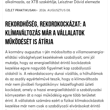
alkalmazás, az XTB szakértője, Leisztner Dávid elemezte
ÜZLET PRAKTIKUSAN
2026. AUGUSZTUS 08.
REKORDHŐSÉG, REKORDKOCKÁZAT: A
KLÍMAVÁLTOZÁS MÁR A VÁLLALATOK
MŰKÖDÉSÉT IS ÁTÍRJA
A kormány augusztus 1-jén módosította a villamosenergia-
ellátási válsághelyzet kezelésének szabályait, ami jól
mutatja, hogy az energiaellátást érintő kockázatok
kezelése egyre nagyobb figyelmet kap szabályozói
oldalról is. A rekordalacsony dunai vízállás, a hőhullámok
és az aszály egyértelművé teszik, hogy a klímaváltozás
már nem jövőbeli forgatókönyv: kézzelfogható üzleti
kockázat, amely a hazai energiaellátástól a szabályozási
környezeten át a napi működésig egyre több területet
érint. A vállalatok számára ezért a fizikai klímakockázatok
kezelése már nem csak a szabályozói elvárásokat érintő