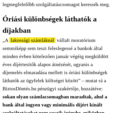
legmegfelelőbb szolgáltatáscsomagot keressék meg.
Óriási különbségek láthatók a
díjakban
„A
lakossági számláknál
vállalt moratórium
semmiképp sem teszi feleslegessé a bankok által
minden évben kötelezően január végéig megküldött
éves díjértesítők alapos átnézését, ugyanis a
díjemelés elmaradása mellett is óriási különbségek
láthatók az ügyfelek költségei között” – mutat rá a
BiztosDöntés.hu pénzügyi szakértője, hozzátéve:
sokan olyan számlacsomagban maradtak, ahol a
bank által ingyen vagy minimális díjért kínált
szolgáltatásokat nem veszik igénybe, miközben