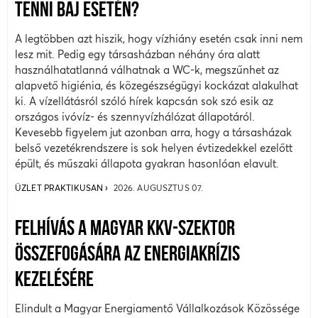
TENNI BAJ ESETÉN?
A legtöbben azt hiszik, hogy vízhiány esetén csak inni nem
lesz mit. Pedig egy társasházban néhány óra alatt
használhatatlanná válhatnak a WC-k, megszűnhet az
alapvető higiénia, és közegészségügyi kockázat alakulhat
ki. A vízellátásról szóló hírek kapcsán sok szó esik az
országos ivóvíz- és szennyvízhálózat állapotáról.
Kevesebb figyelem jut azonban arra, hogy a társasházak
belső vezetékrendszere is sok helyen évtizedekkel ezelőtt
épült, és műszaki állapota gyakran hasonlóan elavult.
ÜZLET PRAKTIKUSAN
2026. AUGUSZTUS 07.
FELHÍVÁS A MAGYAR KKV-SZEKTOR
ÖSSZEFOGÁSÁRA AZ ENERGIAKRÍZIS
KEZELÉSÉRE
Elindult a Magyar Energiamentő Vállalkozások Közössége