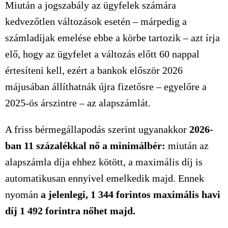
Miután a jogszabály az ügyfelek számára
kedvezőtlen változások esetén – márpedig a
számladíjak emelése ebbe a körbe tartozik – azt írja
elő, hogy az ügyfelet a változás előtt 60 nappal
értesíteni kell, ezért a bankok először 2026
májusában állíthatnák újra fizetősre – egyelőre a
2025-ös árszintre – az alapszámlát.
A friss bérmegállapodás szerint ugyanakkor
2026-
ban 11 százalékkal nő a minimálbér:
miután az
alapszámla díja ehhez kötött, a maximális díj is
automatikusan ennyivel emelkedik majd. Ennek
nyomán
a jelenlegi,
1 344
forintos maximális havi
díj
1 492
forintra nőhet majd.