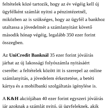
feltételek közé tartozik, hogy az év végéig kell új
ügyfélként számlát nyitni a pénzintézetnél,
miközben az is szükséges, hogy az ügyfél a bankhoz
utaltassa a jövedelmét a számlanyitást követő
második hónap végéig, legalább
350 ezer
forint
összegben.
Az
UniCredit Banknál
35 ezer
forint jóváírás
járhat az új lakossági folyószámla nyitásáért
cserébe: a feltételek között itt is szerepel az online
számlanyitás, a jövedelem érkeztetése, a betéti
kártya és a mobilbanki szolgáltatás igénylése is.
A
K&H
akciójában
40 ezer
forint egyszeri jóváírás
jár azoknak a számlát nyitó, új ügyfeleknek, akik