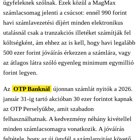
ügyfeleknek szólnak. Ezek közül a MagMax
számlacsomag jelenti a csúcsot: ennél 990 forint
havi számlavezetési díjért minden elektronikus
utalásnál csak a tranzakciós illetéket számítják fel
költségként, ám ehhez az is kell, hogy havi legalább
500 ezer
forint jóváírás érkezzen a számlára, vagy
az átlagos látra szóló egyenleg minimum egymillió
forint legyen.
Az
OTP Banknál
újonnan számlát nyitók a 2026.
január 31-ig tartó akcióban
30 ezer
forintot kapnak
az OTP Perselyükbe, amit szabadon
felhasználhatnak. A kedvezmény néhány kivétellel
minden számlacsomagra vonatkozik. A jóváírás
feltétele, hogy az új ügyfél a számlanyitást követő