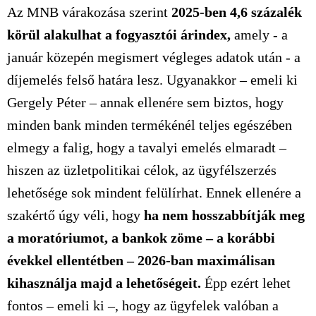
Az MNB várakozása szerint
2025-ben 4,6 százalék
körül alakulhat a fogyasztói árindex,
amely - a
január közepén megismert végleges adatok után - a
díjemelés felső határa lesz. Ugyanakkor – emeli ki
Gergely Péter – annak ellenére sem biztos, hogy
minden bank minden termékénél teljes egészében
elmegy a falig, hogy a tavalyi emelés elmaradt –
hiszen az üzletpolitikai célok, az ügyfélszerzés
lehetősége sok mindent felülírhat. Ennek ellenére a
szakértő úgy véli, hogy
ha nem hosszabbítják meg
a moratóriumot,
a bankok zöme – a korábbi
évekkel ellentétben – 2026-ban maximálisan
kihasználja majd a lehetőségeit.
Épp ezért lehet
fontos – emeli ki –, hogy az ügyfelek valóban a