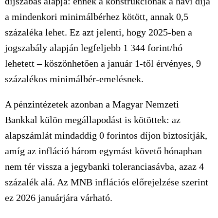
díjszabás alapja: ennek a konstrukciónak a havi díja
a mindenkori minimálbérhez kötött, annak 0,5
százaléka lehet. Ez azt jelenti, hogy 2025-ben a
jogszabály alapján legfeljebb
1 344
forint/hó
lehetett – köszönhetően a január 1-től érvényes, 9
százalékos minimálbér-emelésnek.
A pénzintézetek azonban a Magyar Nemzeti
Bankkal külön megállapodást is kötöttek: az
alapszámlát mindaddig 0 forintos díjon biztosítják,
amíg az infláció három egymást követő hónapban
nem tér vissza a jegybanki toleranciasávba, azaz 4
százalék alá. Az MNB inflációs előrejelzése szerint
ez 2026 januárjára várható.