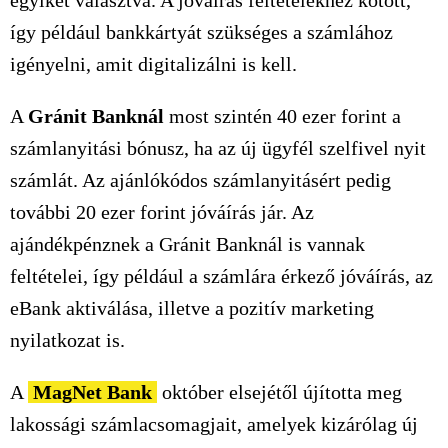
egyikét választva. A jóváírás feltételekhez kötött,
így például bankkártyát szükséges a számlához
igényelni, amit digitalizálni is kell.
A
Gránit Banknál
most szintén
40 ezer
forint a
számlanyitási bónusz, ha az új ügyfél szelfivel nyit
számlát. Az ajánlókódos számlanyitásért pedig
további
20 ezer
forint jóváírás jár. Az
ajándékpénznek a Gránit Banknál is vannak
feltételei, így például a számlára érkező jóváírás, az
eBank aktiválása, illetve a pozitív marketing
nyilatkozat is.
A
MagNet Bank
október elsejétől újította meg
lakossági számlacsomagjait, amelyek kizárólag új