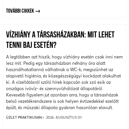
TOVÁBBI CIKKEK
VÍZHIÁNY A TÁRSASHÁZAKBAN: MIT LEHET
TENNI BAJ ESETÉN?
A legtöbben azt hiszik, hogy vízhiány esetén csak inni nem
lesz mit. Pedig egy társasházban néhány óra alatt
használhatatlanná válhatnak a WC-k, megszűnhet az
alapvető higiénia, és közegészségügyi kockázat alakulhat
ki. A vízellátásról szóló hírek kapcsán sok szó esik az
országos ivóvíz- és szennyvízhálózat állapotáról.
Kevesebb figyelem jut azonban arra, hogy a társasházak
belső vezetékrendszere is sok helyen évtizedekkel ezelőtt
épült, és műszaki állapota gyakran hasonlóan elavult.
ÜZLET PRAKTIKUSAN
2026. AUGUSZTUS 07.