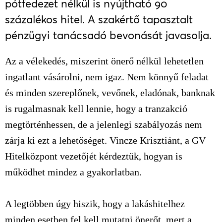
pótfedezet nélkül is nyújtható 90
százalékos hitel. A szakértő tapasztalt
pénzügyi tanácsadó bevonását javasolja.
Az a vélekedés, miszerint önerő nélkül lehetetlen
ingatlant vásárolni, nem igaz. Nem könnyű feladat
és minden szereplőnek, vevőnek, eladónak, banknak
is rugalmasnak kell lennie, hogy a tranzakció
megtörténhessen, de a jelenlegi szabályozás nem
zárja ki ezt a lehetőséget. Vincze Krisztiánt, a GV
Hitelközpont vezetőjét kérdeztük, hogyan is
működhet mindez a gyakorlatban.
A legtöbben úgy hiszik, hogy a lakáshitelhez
minden esetben fel kell mutatni önerőt, mert a