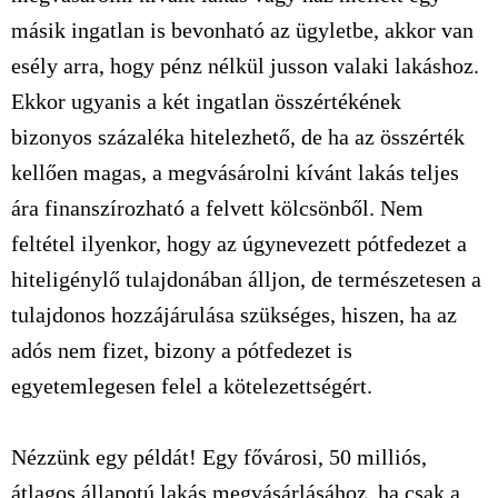
másik ingatlan is bevonható az ügyletbe, akkor van
esély arra, hogy pénz nélkül jusson valaki lakáshoz.
Ekkor ugyanis a két ingatlan összértékének
bizonyos százaléka hitelezhető, de ha az összérték
kellően magas, a megvásárolni kívánt lakás teljes
ára finanszírozható a felvett kölcsönből. Nem
feltétel ilyenkor, hogy az úgynevezett pótfedezet a
hiteligénylő tulajdonában álljon, de természetesen a
tulajdonos hozzájárulása szükséges, hiszen, ha az
adós nem fizet, bizony a pótfedezet is
egyetemlegesen felel a kötelezettségért.
Nézzünk egy példát! Egy fővárosi, 50 milliós,
átlagos állapotú lakás megvásárlásához, ha csak a