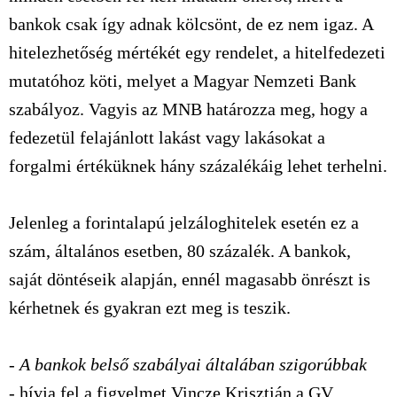
bankok csak így adnak kölcsönt, de ez nem igaz. A
hitelezhetőség mértékét egy rendelet, a hitelfedezeti
mutatóhoz köti, melyet a Magyar Nemzeti Bank
szabályoz. Vagyis az MNB határozza meg, hogy a
fedezetül felajánlott lakást vagy lakásokat a
forgalmi értéküknek hány százalékáig lehet terhelni.
Jelenleg a forintalapú jelzáloghitelek esetén ez a
szám, általános esetben, 80 százalék. A bankok,
saját döntéseik alapján, ennél magasabb önrészt is
kérhetnek és gyakran ezt meg is teszik.
- A bankok belső szabályai általában szigorúbbak
-
hívja fel a figyelmet Vincze Krisztián a GV