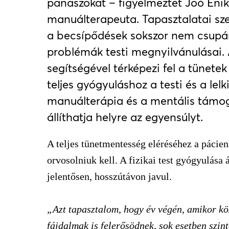
panaszokat – figyelmeztet Joó Enik
manuálterapeuta. Tapasztalatai szer
a becsípődések sokszor nem csupán 
problémák testi megnyilvánulásai.
segítségével térképezi fel a tünetek
teljes gyógyuláshoz a testi és a lelk
manuálterápia és a mentális támo
állíthatja helyre az egyensúlyt.
A teljes tünetmentesség eléréséhez a pácien
orvosolniuk kell. A fizikai test gyógyulása á
jelentősen, hosszútávon javul.
„Azt tapasztalom, hogy év végén, amikor köz
fájdalmak is felerősödnek, sok esetben szin