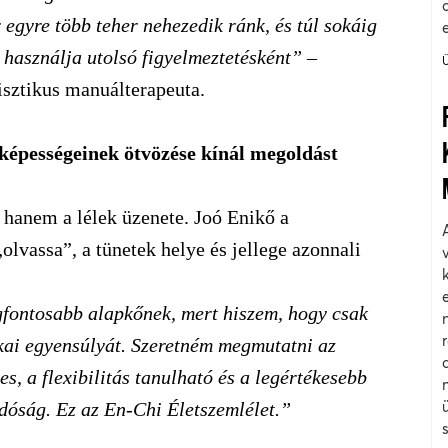
 egyre több teher nehezedik ránk, és túl sokáig
t használja utolsó figyelmeztetésként”
–
sztikus manuálterapeuta.
képességeinek ötvözése kínál megoldást
 hanem a lélek üzenete. Joó Enikő a
olvassa”, a tünetek helye és jellege azonnali
gfontosabb alapkőnek, mert hiszem, hogy csak
ikai egyensúlyát. Szeretném megmutatni az
, a flexibilitás tanulható és a legértékesebb
ndóság. Ez az En-Chi Életszemlélet.”