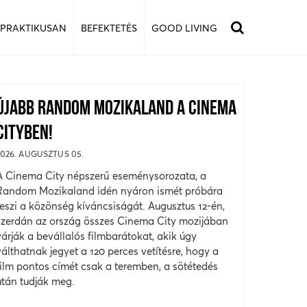
 PRAKTIKUSAN
BEFEKTETÉS
GOOD LIVING
ÚJABB RANDOM MOZIKALAND A CINEMA
CITYBEN!
2026. AUGUSZTUS 05.
A Cinema City népszerű eseménysorozata, a
Random Mozikaland idén nyáron ismét próbára
teszi a közönség kíváncsiságát. Augusztus 12-én,
szerdán az ország összes Cinema City mozijában
várják a bevállalós filmbarátokat, akik úgy
válthatnak jegyet a 120 perces vetítésre, hogy a
film pontos címét csak a teremben, a sötétedés
után tudják meg.