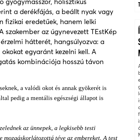
ő gyógymasszőr, holisztikus
int a derékfájás, a beállt nyak vagy
fizikai eredetűek, hanem lelki
 A szakember az úgynevezett TEstKép
 érzelmi hátterét, hangsúlyozva: a
i okokat egyaránt kezelni kell. A
gatás kombinációja hosszú távon
seknek, a valódi okot és annak gyökerét is
ltal pedig a mentális egészségi állapot is
elednek az ünnepek, a legkisebb testi
te mozgáskorlátozottá téve az embereket. A test