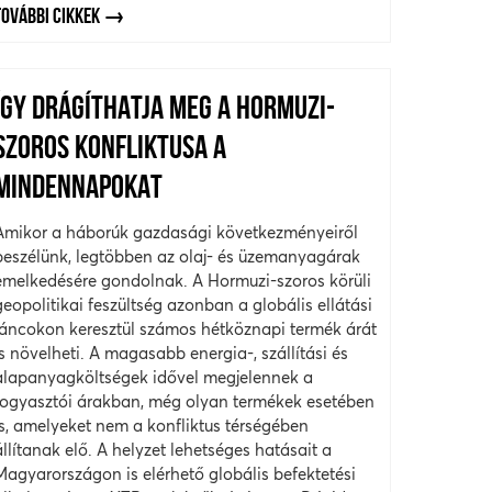
TOVÁBBI CIKKEK
ÍGY DRÁGÍTHATJA MEG A HORMUZI-
SZOROS KONFLIKTUSA A
MINDENNAPOKAT
Amikor a háborúk gazdasági következményeiről
beszélünk, legtöbben az olaj- és üzemanyagárak
emelkedésére gondolnak. A Hormuzi-szoros körüli
geopolitikai feszültség azonban a globális ellátási
láncokon keresztül számos hétköznapi termék árát
is növelheti. A magasabb energia-, szállítási és
alapanyagköltségek idővel megjelennek a
fogyasztói árakban, még olyan termékek esetében
is, amelyeket nem a konfliktus térségében
állítanak elő. A helyzet lehetséges hatásait a
Magyarországon is elérhető globális befektetési