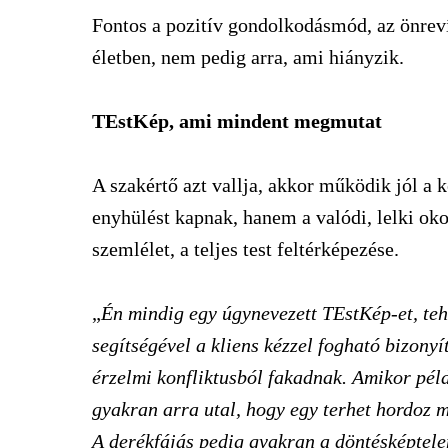
Fontos a pozitív gondolkodásmód, az önrevíz
életben, nem pedig arra, ami hiányzik.
TEstKép, ami mindent megmutat
A szakértő azt vallja, akkor működik jól a 
enyhülést kapnak, hanem a valódi, lelki okok
szemlélet, a teljes test feltérképezése.
„
Én mindig egy úgynevezett TEstKép-et, teh
segítségével a kliens kézzel fogható bizonyí
érzelmi konfliktusból fakadnak. Amikor péld
gyakran arra utal, hogy egy terhet hordoz 
A derékfájás pedig gyakran a döntésképtelen