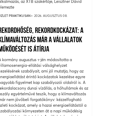
alkalmazás, az XTB szakértője, Leisztner Dávid
elemezte
ÜZLET PRAKTIKUSAN
2026. AUGUSZTUS 08.
REKORDHŐSÉG, REKORDKOCKÁZAT: A
KLÍMAVÁLTOZÁS MÁR A VÁLLALATOK
MŰKÖDÉSÉT IS ÁTÍRJA
A kormány augusztus 1-jén módosította a
villamosenergia-ellátási válsághelyzet
kezelésének szabályait, ami jól mutatja, hogy az
energiaellátást érintő kockázatok kezelése egyre
nagyobb figyelmet kap szabályozói oldalról is. A
rekordalacsony dunai vízállás, a hőhullámok és az
aszály egyértelművé teszik, hogy a klímaváltozás
már nem jövőbeli forgatókönyv: kézzelfogható
üzleti kockázat, amely a hazai energiaellátástól a
szabályozási környezeten át a napi működésig