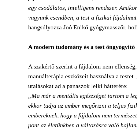
egy csodálatos, intelligens rendszer. Amikor
vagyunk csendben, a test a fizikai fájdalma
hangsúlyozza Joó Enikő gyógymasszőr, holi
A modern tudomány és a test öngyógyító 
A szakértő szerint a fájdalom nem ellenség,
manuálterápia eszközeit használva a testet „
utalásokat ad a panaszok lelki hátterére:
„Ma már a mentális egészséget tartom a le
ekkor tudja az ember megőrizni a teljes fiz
embereknek, hogy a fájdalom nem természetes
pont az életünkben a változásra való hajla