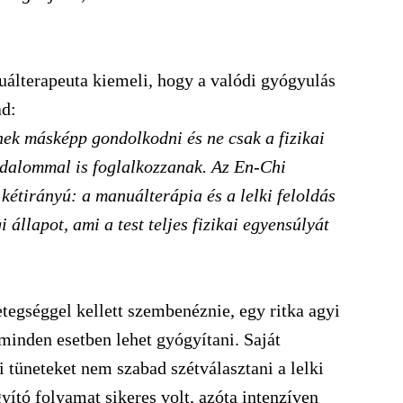
álterapeuta kiemeli, hogy a valódi gyógyulás
ad:
ek másképp gondolkodni és ne csak a fizikai
jdalommal is foglalkozzanak. Az En-Chi
 kétirányú: a manuálterápia és a lelki feloldás
 állapot, ami a test teljes fizikai egyensúlyát
tegséggel kellett szembenéznie, egy ritka agyi
minden esetben lehet gyógyítani. Saját
sti tüneteket nem szabad szétválasztani a lelki
gyító folyamat sikeres volt, azóta intenzíven