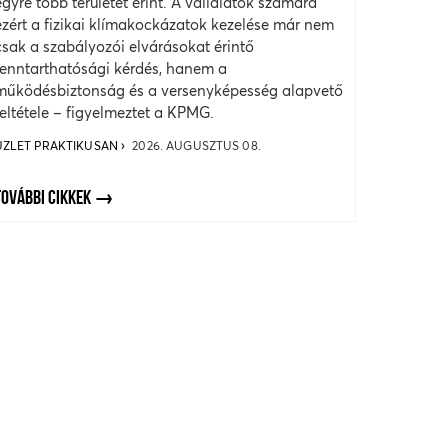
egyre több területet érint. A vállalatok számára
ezért a fizikai klímakockázatok kezelése már nem
csak a szabályozói elvárásokat érintő
fenntarthatósági kérdés, hanem a
működésbiztonság és a versenyképesség alapvető
feltétele – figyelmeztet a KPMG.
ÜZLET PRAKTIKUSAN
2026. AUGUSZTUS 08.
TOVÁBBI CIKKEK