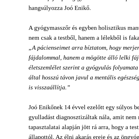
hangsúlyozza Joó Enikő.
A gyógymasszőr és egyben holisztikus manu
nem csak a testből, hanem a lélekből is fak
„A pácienseimet arra bíztatom, hogy merjen
fájdalommal, hanem a mögötte álló lelki fá
életszemlélet szerint a gyógyulás folyamata
által hosszú távon javul a mentális egészségi
is visszaállítja.”
Joó Enikőnek 14 évvel ezelőtt egy súlyos be
gyulladást diagnosztizáltak nála, amit nem 
tapasztalatai alapján jött rá arra, hogy a te
állapottól. Az élni akarás ereje és az öngyó