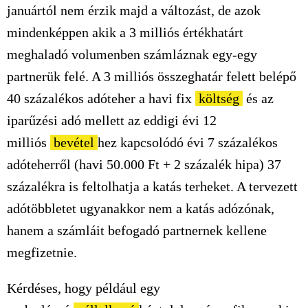
januártól nem érzik majd a változást, de azok
mindenképpen akik a 3 milliós értékhatárt
meghaladó volumenben számláznak egy-egy
partnerük felé. A 3 milliós összeghatár felett belépő
40 százalékos adóteher a havi fix
költség
és az
iparűzési adó mellett az eddigi évi 12
milliós
bevétel
hez kapcsolódó évi 7 százalékos
adóteherről (havi 50.000 Ft + 2 százalék hipa) 37
százalékra is feltolhatja a katás terheket. A tervezett
adótöbbletet ugyanakkor nem a katás adózónak,
hanem a számláit befogadó partnernek kellene
megfizetnie.
Kérdéses, hogy például egy