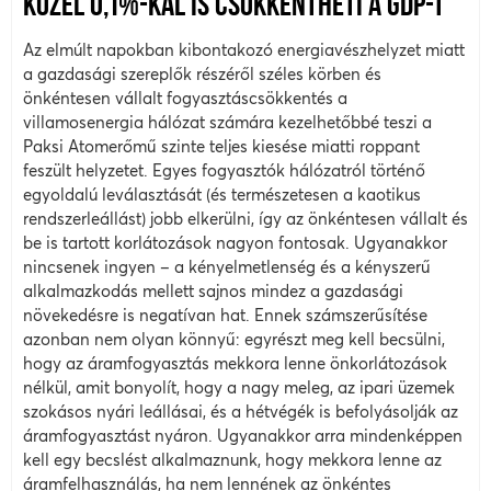
KÖZEL 0,1%-KAL IS CSÖKKENTHETI A GDP-T
Az elmúlt napokban kibontakozó energiavészhelyzet miatt
a gazdasági szereplők részéről széles körben és
önkéntesen vállalt fogyasztáscsökkentés a
villamosenergia hálózat számára kezelhetőbbé teszi a
Paksi Atomerőmű szinte teljes kiesése miatti roppant
feszült helyzetet. Egyes fogyasztók hálózatról történő
egyoldalú leválasztását (és természetesen a kaotikus
rendszerleállást) jobb elkerülni, így az önkéntesen vállalt és
be is tartott korlátozások nagyon fontosak. Ugyanakkor
nincsenek ingyen – a kényelmetlenség és a kényszerű
alkalmazkodás mellett sajnos mindez a gazdasági
növekedésre is negatívan hat. Ennek számszerűsítése
azonban nem olyan könnyű: egyrészt meg kell becsülni,
hogy az áramfogyasztás mekkora lenne önkorlátozások
nélkül, amit bonyolít, hogy a nagy meleg, az ipari üzemek
szokásos nyári leállásai, és a hétvégék is befolyásolják az
áramfogyasztást nyáron. Ugyanakkor arra mindenképpen
kell egy becslést alkalmaznunk, hogy mekkora lenne az
áramfelhasználás, ha nem lennének az önkéntes