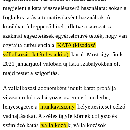
megjelent a kata visszaélésszerű használata: sokan a
foglalkoztatás alternatívájaként használták. A
korábban felreppenő hírek, illetve a sorozatos
szakmai egyeztetések egyértelművé tették, hogy van
egyfajta turbulencia a
KATA (kisadózó
vállalkozások tételes adója)
körül. Most úgy tűnik
2021 januárjától valóban új kata szabályokban ölt
majd testet a szigorítás.
A vállalkozási adónemként indult katát próbálja
visszaterelni szabályozás az eredeti mederbe,
lenyesegetve a
munkaviszony
helyettesítését célzó
vadhajtásokat. A széles ügyfélkörnek dolgozó és
számlázó katás
vállalkozó
k, vállalkozások