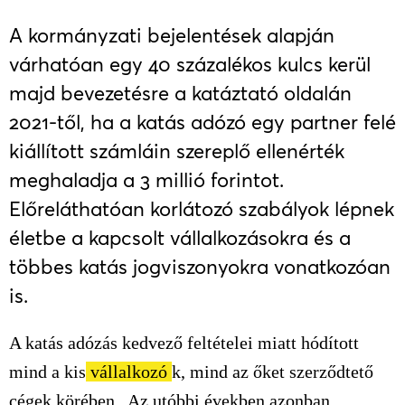
A kormányzati bejelentések alapján
várhatóan egy 40 százalékos kulcs kerül
majd bevezetésre a katáztató oldalán
2021-től, ha a katás adózó egy partner felé
kiállított számláin szereplő ellenérték
meghaladja a 3 millió forintot.
Előreláthatóan korlátozó szabályok lépnek
életbe a kapcsolt vállalkozásokra és a
többes katás jogviszonyokra vonatkozóan
is.
A katás adózás kedvező feltételei miatt hódított
mind a kis
vállalkozó
k, mind az őket szerződtető
cégek körében. Az utóbbi években azonban