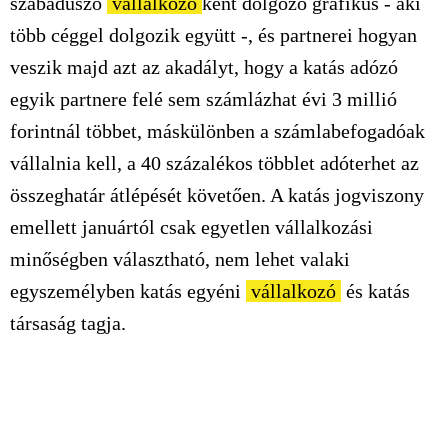
szabadúszó
vállalkozó
ként dolgozó grafikus - aki
több céggel dolgozik együtt -, és partnerei hogyan
veszik majd azt az akadályt, hogy a katás adózó
egyik partnere felé sem számlázhat évi 3 millió
forintnál többet, máskülönben a számlabefogadóak
vállalnia kell, a 40 százalékos többlet adóterhet az
összeghatár átlépését követően. A katás jogviszony
emellett januártól csak egyetlen vállalkozási
minőségben választható, nem lehet valaki
egyszemélyben katás egyéni
vállalkozó
és katás
társaság tagja.