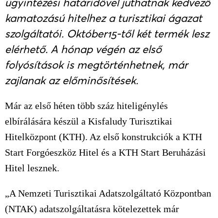
ügyintézési határidővel juthatnak kedvező
kamatozású hitelhez a turisztikai ágazat
szolgáltatói. Október15-től két termék lesz
elérhető. A hónap végén az első
folyósítások is megtörténhetnek, már
zajlanak az előminősítések.
Már az első héten több száz hiteligénylés
elbírálására készül a Kisfaludy Turisztikai
Hitelközpont (KTH). Az első konstrukciók a KTH
Start Forgóeszköz Hitel és a KTH Start Beruházási
Hitel lesznek.
„A Nemzeti Turisztikai Adatszolgáltató Központban
(NTAK) adatszolgáltatásra kötelezettek már