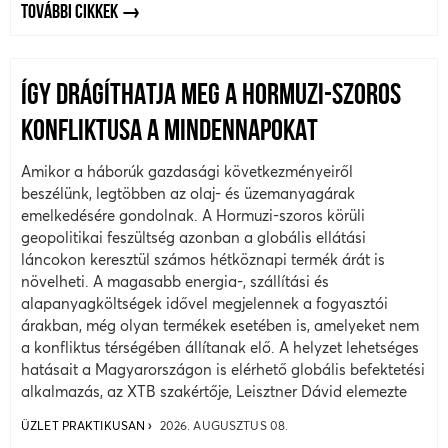
TOVÁBBI CIKKEK
ÍGY DRÁGÍTHATJA MEG A HORMUZI-SZOROS
KONFLIKTUSA A MINDENNAPOKAT
Amikor a háborúk gazdasági következményeiről
beszélünk, legtöbben az olaj- és üzemanyagárak
emelkedésére gondolnak. A Hormuzi-szoros körüli
geopolitikai feszültség azonban a globális ellátási
láncokon keresztül számos hétköznapi termék árát is
növelheti. A magasabb energia-, szállítási és
alapanyagköltségek idővel megjelennek a fogyasztói
árakban, még olyan termékek esetében is, amelyeket nem
a konfliktus térségében állítanak elő. A helyzet lehetséges
hatásait a Magyarországon is elérhető globális befektetési
alkalmazás, az XTB szakértője, Leisztner Dávid elemezte
ÜZLET PRAKTIKUSAN
2026. AUGUSZTUS 08.