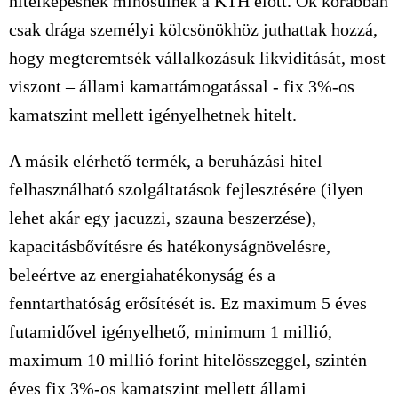
hitelképesnek minősülnek a KTH előtt. Ők korábban
csak drága személyi kölcsönökhöz juthattak hozzá,
hogy megteremtsék vállalkozásuk likviditását, most
viszont – állami kamattámogatással - fix 3%-os
kamatszint mellett igényelhetnek hitelt.
A másik elérhető termék, a beruházási hitel
felhasználható szolgáltatások fejlesztésére (ilyen
lehet akár egy jacuzzi, szauna beszerzése),
kapacitásbővítésre és hatékonyságnövelésre,
beleértve az energiahatékonyság és a
fenntarthatóság erősítését is. Ez maximum 5 éves
futamidővel igényelhető, minimum 1 millió,
maximum 10 millió forint hitelösszeggel, szintén
éves fix 3%-os kamatszint mellett állami