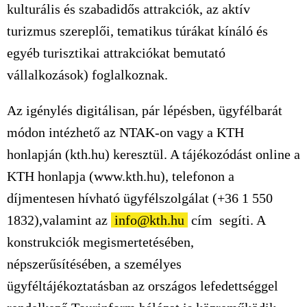
kulturális és szabadidős attrakciók, az aktív
turizmus szereplői, tematikus túrákat kínáló és
egyéb turisztikai attrakciókat bemutató
vállalkozások) foglalkoznak.
Az igénylés digitálisan, pár lépésben, ügyfélbarát
módon intézhető az NTAK-on vagy a KTH
honlapján (kth.hu) keresztül. A tájékozódást online a
KTH honlapja (www.kth.hu), telefonon a
díjmentesen hívható ügyfélszolgálat (+36 1 550
1832),valamint az
info@kth.hu
cím segíti. A
konstrukciók megismertetésében,
népszerűsítésében, a személyes
ügyféltájékoztatásban az országos lefedettséggel