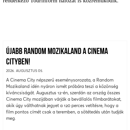
rendelkező Tourinform hálózat is közreműködik.
ÚJABB RANDOM MOZIKALAND A CINEMA
CITYBEN!
2026. AUGUSZTUS 05.
A Cinema City népszerű eseménysorozata, a Random
Mozikaland idén nyáron ismét próbára teszi a közönség
kíváncsiságát. Augusztus 12-én, szerdán az ország összes
Cinema City mozijában várják a bevállalós filmbarátokat,
akik úgy válthatnak jegyet a 120 perces vetítésre, hogy a
film pontos címét csak a teremben, a sötétedés után tudják
meg.