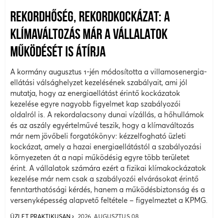
REKORDHŐSÉG, REKORDKOCKÁZAT: A
KLÍMAVÁLTOZÁS MÁR A VÁLLALATOK
MŰKÖDÉSÉT IS ÁTÍRJA
A kormány augusztus 1-jén módosította a villamosenergia-
ellátási válsághelyzet kezelésének szabályait, ami jól
mutatja, hogy az energiaellátást érintő kockázatok
kezelése egyre nagyobb figyelmet kap szabályozói
oldalról is. A rekordalacsony dunai vízállás, a hőhullámok
és az aszály egyértelművé teszik, hogy a klímaváltozás
már nem jövőbeli forgatókönyv: kézzelfogható üzleti
kockázat, amely a hazai energiaellátástól a szabályozási
környezeten át a napi működésig egyre több területet
érint. A vállalatok számára ezért a fizikai klímakockázatok
kezelése már nem csak a szabályozói elvárásokat érintő
fenntarthatósági kérdés, hanem a működésbiztonság és a
versenyképesség alapvető feltétele – figyelmeztet a KPMG.
ÜZLET PRAKTIKUSAN
2026. AUGUSZTUS 08.