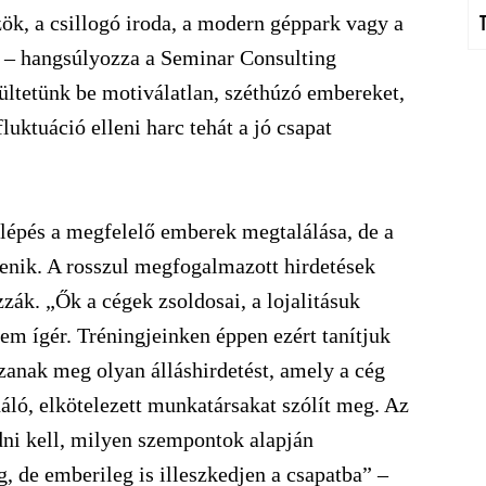
ök, a csillogó iroda, a modern géppark vagy a
 – hangsúlyozza a Seminar Consulting
 ültetünk be motiválatlan, széthúzó embereket,
uktuáció elleni harc tehát a jó csapat
b lépés a megfelelő emberek megtalálása, de a
lenik. A rosszul megfogalmazott hirdetések
zák. „Ők a cégek zsoldosai, a lojalitásuk
em ígér. Tréningjeinken éppen ezért tanítjuk
anak meg olyan álláshirdetést, amely a cég
náló, elkötelezett munkatársakat szólít meg. Az
dni kell, milyen szempontok alapján
g, de emberileg is illeszkedjen a csapatba” –