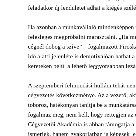
feladatkör új lendületet adhat a kiégés szél
Ha azonban a munkavállaló mindenképpen me
felesleges megpróbálni marasztalni. „Ha m
cégnél dobog a szíve” – fogalmazott Piros
idő alatti jelenléte is demotiválóan hathat a 
kereteken belül a lehető leggyorsabban lez
A szeptemberi felmondási hullám tehát nem
cégvezetés következménye. Az a vezető, aki 
toboroz, hatékonyan tanítja be a munkatársa
fogalmaz meg, nem kell, hogy rettegjen az ő
Cégvezetői Akadémia is abban támogatja a 
ismerjék, hanem gyakorlatban is képesek le