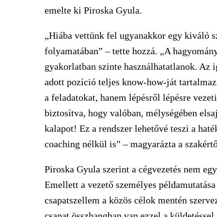
emelte ki Piroska Gyula.
„Hiába vettünk fel ugyanakkor egy kiváló 
folyamatában” – tette hozzá. „A hagyomány
gyakorlatban szinte használhatatlanok. Az 
adott pozíció teljes know-how-ját tartalma
a feladatokat, hanem lépésről lépésre vezet
biztosítva, hogy valóban, mélységében elsa
kalapot! Ez a rendszer lehetővé teszi a hat
coaching nélkül is” – magyarázta a szakért
Piroska Gyula szerint a cégvezetés nem egy
Emellett a vezető személyes példamutatása 
csapatszellem a közös célok mentén szerve
csapat összhangban van ezzel a küldetéssel, 