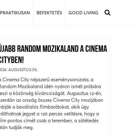
 PRAKTIKUSAN
BEFEKTETÉS
GOOD LIVING
ÚJABB RANDOM MOZIKALAND A CINEMA
CITYBEN!
2026. AUGUSZTUS 05.
A Cinema City népszerű eseménysorozata, a
Random Mozikaland idén nyáron ismét próbára
teszi a közönség kíváncsiságát. Augusztus 12-én,
szerdán az ország összes Cinema City mozijában
várják a bevállalós filmbarátokat, akik úgy
válthatnak jegyet a 120 perces vetítésre, hogy a
film pontos címét csak a teremben, a sötétedés
után tudják meg.