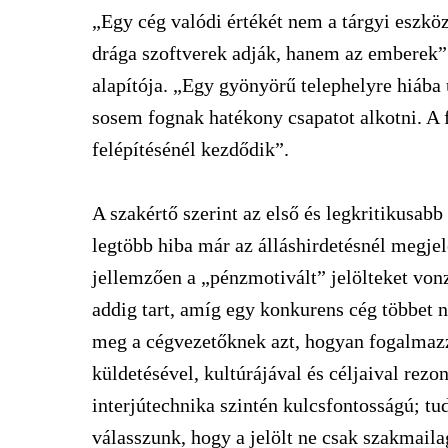
„Egy cég valódi értékét nem a tárgyi eszköz
drága szoftverek adják, hanem az emberek”
alapítója. „Egy gyönyörű telephelyre hiába
sosem fognak hatékony csapatot alkotni. A fl
felépítésénél kezdődik”.
A szakértő szerint az első és legkritikusab
legtöbb hiba már az álláshirdetésnél megje
jellemzően a „pénzmotivált” jelölteket vonz
addig tart, amíg egy konkurens cég többet n
meg a cégvezetőknek azt, hogyan fogalmazz
küldetésével, kultúrájával és céljaival rezo
interjútechnika szintén kulcsfontosságú; tu
válasszunk, hogy a jelölt ne csak szakmaila