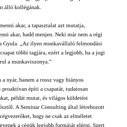
én álló kollégának.
nni akar, a tapasztalat azt mutatja,
enni akar, hadd menjen. Neki már nem a régi
ka Gyula. „Az ilyen munkavállaló felmondási
csapat többi tagjára, ezért a legjobb, ha a jogi
árul a munkaviszonya.”
 a nyár, hanem a rossz vagy hiányos
proaktívan építi a csapatát, tudatosan
kat, példát mutat, és világos küldetést
sztől. A Seminar Consulting által létrehozott
cégvezetőket, hogy ne csak az elméletet
gyenek a cégük legjobb formáját elérni. Szert