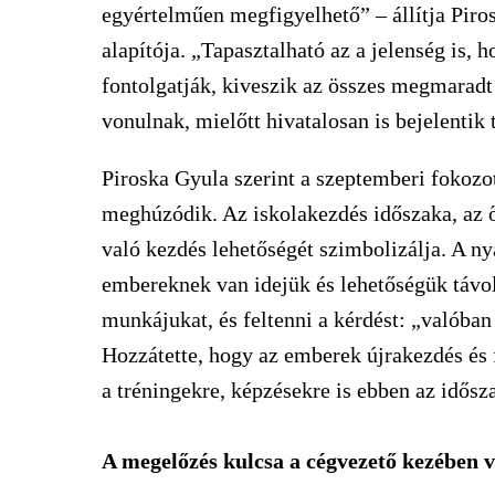
egyértelműen megfigyelhető” – állítja Piro
alapítója. „Tapasztalható az a jelenség is,
fontolgatják, kiveszik az összes megmarad
vonulnak, mielőtt hivatalosan is bejelentik 
Piroska Gyula szerint a szeptemberi fokozot
meghúzódik. Az iskolakezdés időszaka, az ő
való kezdés lehetőségét szimbolizálja. A ny
embereknek van idejük és lehetőségük távols
munkájukat, és feltenni a kérdést: „valóba
Hozzátette, hogy az emberek újrakezdés és f
a tréningekre, képzésekre is ebben az idősz
A megelőzés kulcsa a cégvezető kezében 