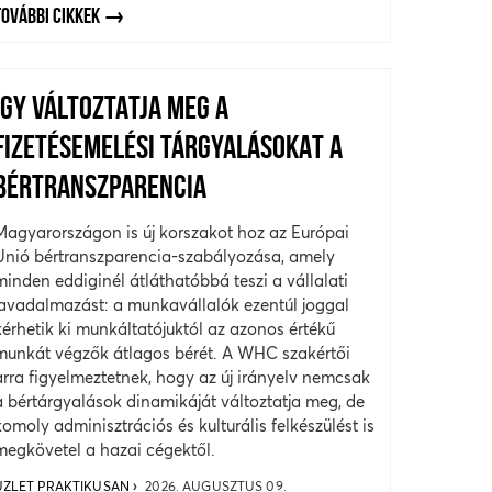
TOVÁBBI CIKKEK
ÍGY VÁLTOZTATJA MEG A
FIZETÉSEMELÉSI TÁRGYALÁSOKAT A
BÉRTRANSZPARENCIA
Magyarországon is új korszakot hoz az Európai
Unió bértranszparencia-szabályozása, amely
minden eddiginél átláthatóbbá teszi a vállalati
javadalmazást: a munkavállalók ezentúl joggal
kérhetik ki munkáltatójuktól az azonos értékű
munkát végzők átlagos bérét. A WHC szakértői
arra figyelmeztetnek, hogy az új irányelv nemcsak
a bértárgyalások dinamikáját változtatja meg, de
komoly adminisztrációs és kulturális felkészülést is
megkövetel a hazai cégektől.
ÜZLET PRAKTIKUSAN
2026. AUGUSZTUS 09.