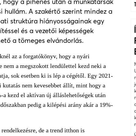
el, hogy a pihenés után a munkatársak
i hullám. A szakértő szerint mindez a
ati struktúra hiányosságainak egy
ítéssel és a vezetői képességek
hető a tömeges elvándorlás.
nél az a forgatókönyv, hogy a nyári
e nem a megszokott lendülettel kezd neki a
ja, sok esetben ki is lép a cégétől. Egy 2021-
 kutatás nem kevesebbet állít, mint hogy a
a kezd el aktívan új álláslehetőségek után
időszakban pedig a kilépési arány akár a 19%-
rendelkezésre, de a trend itthon is