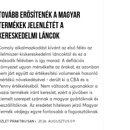
TOVÁBB ERŐSÍTENÉK A MAGYAR
TERMÉKEK JELENLÉTÉT A
KERESKEDELMI LÁNCOK
Komoly alkalmazkodást kívánt az első félév az
élelmiszer-kiskereskedelmi láncoktól és ez a
második félévben is így marad. A deflációs
környezet ugyan mérsékelte az árakat, ez azonban
nem járt együtt az értékesítési volumenek hasonló
mértékű növekedésével - derült ki a CBA és a
Penny értékeléséből. Nem változott ugyanakkor a
hazai termékek iránt kereslet, ezért a jövőben is
kiemelt szerepet szánnak a magyar gyártóknak és
beszállítóknak. Az eredetet hitelesen jelző Magyar
Termék védjegy egyre fontosabb a fogyasztóknak.
ÜZLET PRAKTIKUSAN
2026. AUGUSZTUS 09.