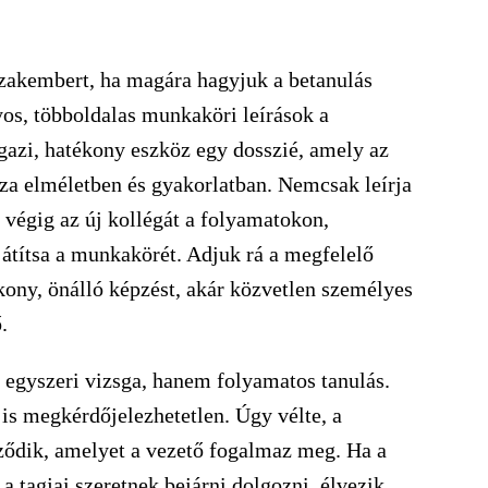
szakembert, ha magára hagyjuk a betanulás
os, többoldalas munkaköri leírások a
igazi, hatékony eszköz egy dosszié, amely az
zza elméletben és gyakorlatban. Nemcsak leírja
i végig az új kollégát a folyamatokon,
játítsa a munkakörét. Adjuk rá a megfelelő
ékony, önálló képzést, akár közvetlen személyes
ő.
 egyszeri vizsga, hanem folyamatos tanulás.
is megkérdőjelezhetetlen. Úgy vélte, a
ződik, amelyet a vezető fogalmaz meg. Ha a
a tagjai szeretnek bejárni dolgozni, élvezik