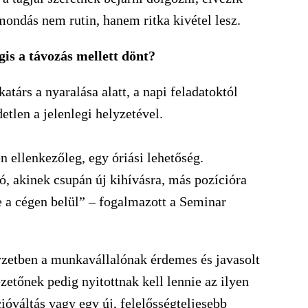
mondás nem rutin, hanem ritka kivétel lesz.
gis a távozás mellett dönt?
társ a nyaralása alatt, a napi feladatoktól
etlen a jelenlegi helyzetével.
n ellenkezőleg, egy óriási lehetőség.
ó, akinek csupán új kihívásra, más pozícióra
e a cégen belül” – fogalmazott a Seminar
yzetben a munkavállalónak érdemes és javasolt
ezetőnek pedig nyitottnak kell lennie az ilyen
ióváltás vagy egy új, felelősségteljesebb