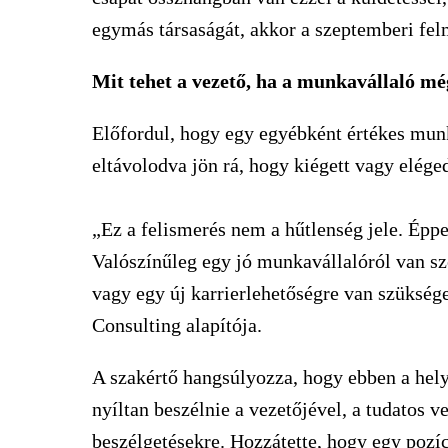
egymás társaságát, akkor a szeptemberi fel
Mit tehet a vezető, ha a munkavállaló mé
Előfordul, hogy egy egyébként értékes munka
eltávolodva jön rá, hogy kiégett vagy eléged
„Ez a felismerés nem a hűtlenség jele. Éppe
Valószínűleg egy jó munkavállalóról van sz
vagy egy új karrierlehetőségre van szükség
Consulting alapítója.
A szakértő hangsúlyozza, hogy ebben a hel
nyíltan beszélnie a vezetőjével, a tudatos v
beszélgetésekre. Hozzátette, hogy egy pozíc