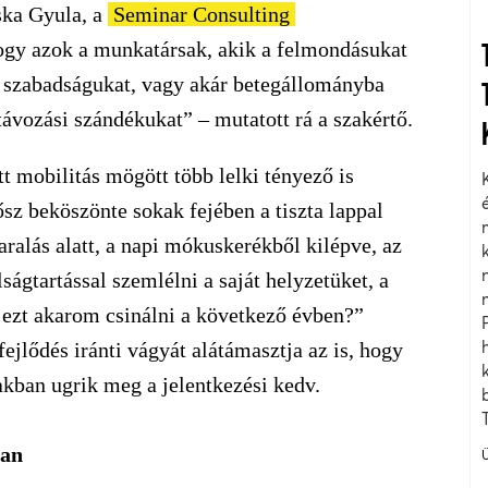
ska Gyula, a
Seminar Consulting
 hogy azok a munkatársak, akik a felmondásukat
t szabadságukat, vagy akár betegállományba
távozási szándékukat” – mutatott rá a szakértő.
t mobilitás mögött több lelki tényező is
sz beköszönte sokak fejében a tiszta lappal
aralás alatt, a napi mókuskerékből kilépve, az
ágtartással szemlélni a saját helyzetüket, a
n ezt akarom csinálni a következő évben?”
ejlődés iránti vágyát alátámasztja az is, hogy
akban ugrik meg a jelentkezési kedv.
van