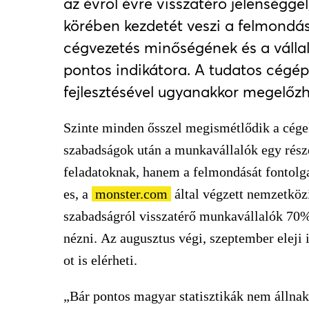
az évről évre visszatérő jelenségg
körében kezdetét veszi a felmondás
cégvezetés minőségének és a vállal
pontos indikátora. A tudatos cégép
fejlesztésével ugyanakkor megelőz
Szinte minden ősszel megismétlődik a cégek
szabadságok után a munkavállalók egy rész
feladatoknak, hanem a felmondását fontolgat
es, a
monster.com
által végzett nemzetközi
szabadságról visszatérő munkavállalók 70%-
nézni. Az augusztus végi, szeptember eleji 
ot is elérheti.
„Bár pontos magyar statisztikák nem állnak 