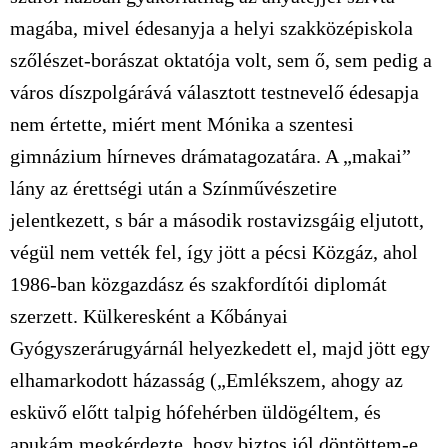
magába, mivel édesanyja a helyi szakközépiskola
szőlészet-borászat oktatója volt, sem ő, sem pedig a
város díszpolgárává választott testnevelő édesapja
nem értette, miért ment Mónika a szentesi
gimnázium hírneves drámatagozatára. A „makai”
lány az érettségi után a Színművészetire
jelentkezett, s bár a második rostavizsgáig eljutott,
végül nem vették fel, így jött a pécsi Közgáz, ahol
1986-ban közgazdász és szakfordítói diplomát
szerzett. Külkeresként a Kőbányai
Gyógyszerárugyárnál helyezkedett el, majd jött egy
elhamarkodott házasság („Emlékszem, ahogy az
esküvő előtt talpig hófehérben üldögéltem, és
apukám megkérdezte, hogy biztos jól döntöttem-e.