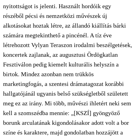
nyitottságot is jelenti. Használt hordóik egy
részéből pécsi és nemzetközi művészek új
alkotásokat hoztak létre, az állandó kiállítás bárki
számára megtekinthető a pincénél. A tíz éve
létrehozott Vylyan Teraszon irodalmi beszélgetések,
koncertek zajlanak, az augusztusi Ördögkatlan
Fesztiválon pedig kiemelt kulturális helyszín a
birtok. Mindez azonban nem trükkös
marketingfogás, a szentesi drámatagozat korábbi
hallgatójánál ugyanis belső szükségletből született
meg ez az irány. Mi több, művészi ihletért neki sem
kell a szomszédba mennie: „[KSZÍ] gyöngyöző
borunk arculatának kigondolásakor adott volt a bor
színe és karaktere, majd gondolatban hozzájött a