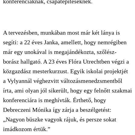
konferenciáknak, csapatépítéseknek.
A tervezésben, munkában most már két lánya is
segíti: a 22 éves Janka, amellett, hogy nemrégiben
már egy unokával is megajándékozta, szőlész-
borász hallgató. A 23 éves Flóra Utrechtben végzi a
közgazdász mesterkurzust. Egyik iskolai projektjét
a Vylyannál véghezvitt változásmenedzsmentből
írta, ami olyan jól sikerült, hogy egy felnőtt szakmai
konferenciára is meghívták. Érthető, hogy
Debreczeni Mónika így zárja a beszélgetést:
„Nagyon büszke vagyok rájuk, és persze sokat
imádkozom értük.”