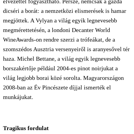
élvezettel fogyasztható. Persze, nemcsak a gazda
dicséri a borát: a nemzetközi elismerések is hamar
megjöttek. A Vylyan a világ egyik legnevesebb
megmérettetésén, a londoni Decanter World
WineAwards-on rendre szerzi a trófeákat, de a
szomszédos Ausztria versenyeiről is aranyesővel tér
haza. Michel Bettane, a világ egyik legnevesebb
borszakértője például 2004-es pinot noirjukat a
világ legjobb borai közé sorolta. Magyarországon
2008-ban az Év Pincészete díjjal ismerték el
munkájukat.
Tragikus fordulat