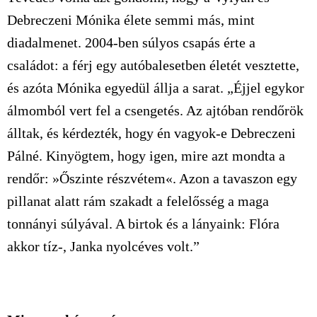
Debreczeni Mónika élete semmi más, mint
diadalmenet. 2004-ben súlyos csapás érte a
családot: a férj egy autóbalesetben életét vesztette,
és azóta Mónika egyedül állja a sarat. „Éjjel egykor
álmomból vert fel a csengetés. Az ajtóban rendőrök
álltak, és kérdezték, hogy én vagyok-e Debreczeni
Pálné. Kinyögtem, hogy igen, mire azt mondta a
rendőr: »Őszinte részvétem«. Azon a tavaszon egy
pillanat alatt rám szakadt a felelősség a maga
tonnányi súlyával. A birtok és a lányaink: Flóra
akkor tíz-, Janka nyolcéves volt.”