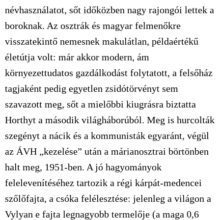
névhasználatot, sőt időközben nagy rajongói lettek a
boroknak. Az osztrák és magyar felmenőkre
visszatekintő nemesnek makulátlan, példaértékű
életútja volt: már akkor modern, ám
környezettudatos gazdálkodást folytatott, a felsőház
tagjaként pedig egyetlen zsidótörvényt sem
szavazott meg, sőt a mielőbbi kiugrásra biztatta
Horthyt a második világháborúból. Meg is hurcolták
szegényt a nácik és a kommunisták egyaránt, végül
az ÁVH „kezelése” után a márianosztrai börtönben
halt meg, 1951-ben. A jó hagyományok
felelevenítéséhez tartozik a régi kárpát-medencei
szőlőfajta, a csóka felélesztése: jelenleg a világon a
Vylyan e fajta legnagyobb termelője (a maga 0,6