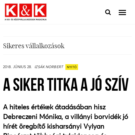
Sikeres vállalkozások
2018. JÚNIUS 28.
IZSÁK NORBERT
NYITÓ
A SIKER TITKA A JÓ SZÍV
A hiteles értékek átadásában hisz
Debreczeni Mónika, a villányi borvidék jó
hírét öregbítő kisharsányi Vylyan