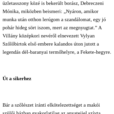
üzletasszony közé is bekerült borász, Debreczeni
Mónika, miközben beismeri: „Nyáron, amikor
munka után otthon lerúgom a szandálomat, egy jó
pohár hideg sört iszom, mert az megnyugtat.” A
Villány középkori nevéről elnevezett Vylyan
Szőlőbirtok első embere kalandos úton jutott a
legendás dél-baranyai termőhelyre, a Fekete-hegyre.
Út a sikerhez
Bár a szőlészet iránti elkötelezettséget a makói
szülői házban gyakorlatilag az anyatejjel szívta