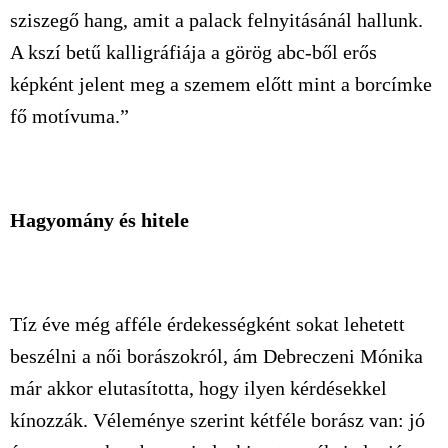
sziszegő hang, amit a palack felnyitásánál hallunk.
A kszí betű kalligráfiája a görög abc-ből erős
képként jelent meg a szemem előtt mint a borcímke
fő motívuma.”
Hagyomány és hitele
Tíz éve még afféle érdekességként sokat lehetett
beszélni a női borászokról, ám Debreczeni Mónika
már akkor elutasította, hogy ilyen kérdésekkel
kínozzák. Véleménye szerint kétféle borász van: jó