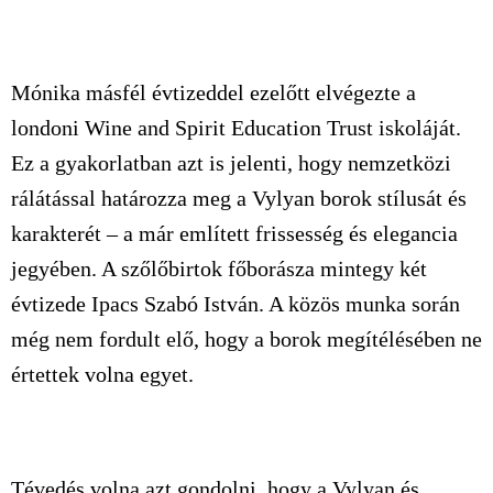
Mónika másfél évtizeddel ezelőtt elvégezte a
londoni Wine and Spirit Education Trust iskoláját.
Ez a gyakorlatban azt is jelenti, hogy nemzetközi
rálátással határozza meg a Vylyan borok stílusát és
karakterét – a már említett frissesség és elegancia
jegyében. A szőlőbirtok főborásza mintegy két
évtizede Ipacs Szabó István. A közös munka során
még nem fordult elő, hogy a borok megítélésében ne
értettek volna egyet.
Tévedés volna azt gondolni, hogy a Vylyan és