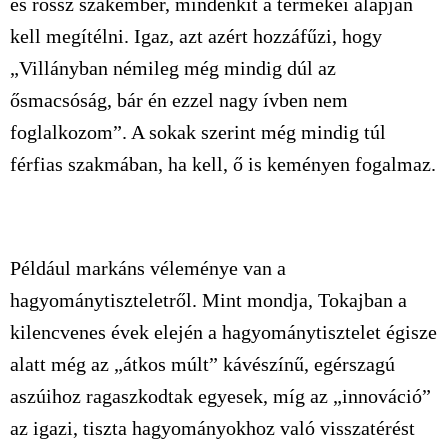
és rossz szakember, mindenkit a termékei alapján
kell megítélni. Igaz, azt azért hozzáfűzi, hogy
„Villányban némileg még mindig dúl az
ősmacsóság, bár én ezzel nagy ívben nem
foglalkozom”. A sokak szerint még mindig túl
férfias szakmában, ha kell, ő is keményen fogalmaz.
Például markáns véleménye van a
hagyománytiszteletről. Mint mondja, Tokajban a
kilencvenes évek elején a hagyománytisztelet égisze
alatt még az „átkos múlt” kávészínű, egérszagú
aszúihoz ragaszkodtak egyesek, míg az „innováció”
az igazi, tiszta hagyományokhoz való visszatérést