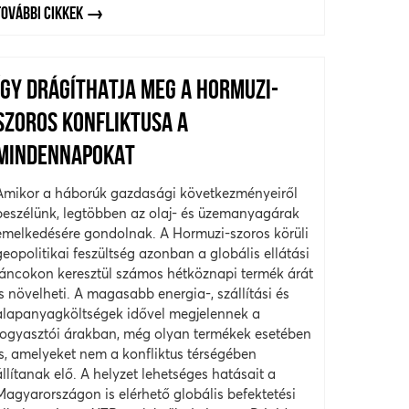
TOVÁBBI CIKKEK
ÍGY DRÁGÍTHATJA MEG A HORMUZI-
SZOROS KONFLIKTUSA A
MINDENNAPOKAT
Amikor a háborúk gazdasági következményeiről
beszélünk, legtöbben az olaj- és üzemanyagárak
emelkedésére gondolnak. A Hormuzi-szoros körüli
geopolitikai feszültség azonban a globális ellátási
láncokon keresztül számos hétköznapi termék árát
is növelheti. A magasabb energia-, szállítási és
alapanyagköltségek idővel megjelennek a
fogyasztói árakban, még olyan termékek esetében
is, amelyeket nem a konfliktus térségében
állítanak elő. A helyzet lehetséges hatásait a
Magyarországon is elérhető globális befektetési