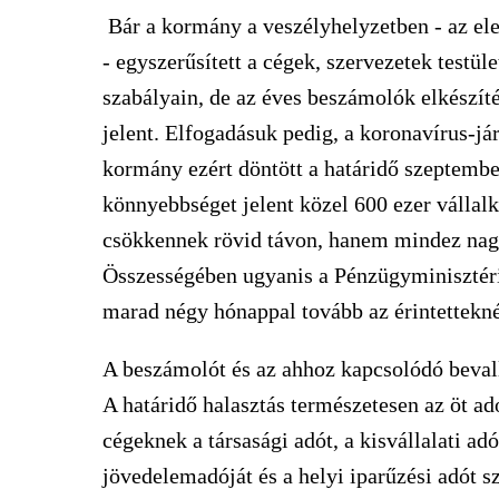
Bár a kormány a veszélyhelyzetben - az el
- egyszerűsített a cégek, szervezetek testü
szabályain, de az éves beszámolók elkészíté
jelent. Elfogadásuk pedig, a koronavírus-já
kormány ezért döntött a határidő szeptember
könnyebbséget jelent közel 600 ezer vállal
csökkennek rövid távon, hanem mindez nagy 
Összességében ugyanis a Pénzügyminisztéri
marad négy hónappal tovább az érintettekné
A beszámolót és az ahhoz kapcsolódó beval
A határidő halasztás természetesen az öt ad
cégeknek a társasági adót, a kisvállalati adó
jövedelemadóját és a helyi iparűzési adót s