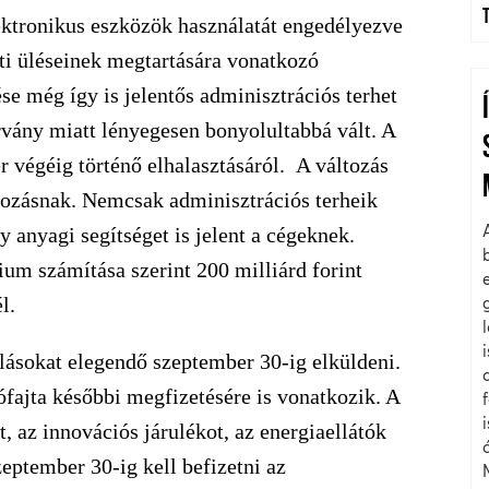
ektronikus eszközök használatát engedélyezve
leti üléseinek megtartására vonatkozó
se még így is jelentős adminisztrációs terhet
rvány miatt lényegesen bonyolultabbá vált. A
 végéig történő elhalasztásáról. A változás
kozásnak. Nemcsak adminisztrációs terheik
anyagi segítséget is jelent a cégeknek.
um számítása szerint 200 milliárd forint
l.
lásokat elegendő szeptember 30-ig elküldeni.
ófajta későbbi megfizetésére is vonatkozik. A
t, az innovációs járulékot, az energiaellátók
zeptember 30-ig kell befizetni az