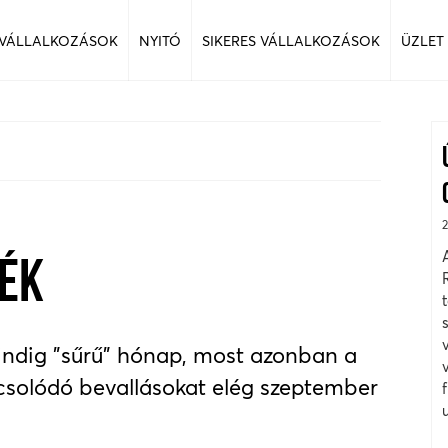
 VÁLLALKOZÁSOK
NYITÓ
SIKERES VÁLLALKOZÁSOK
ÜZLET
ÉK
indig "sűrű" hónap, most azonban a
csolódó bevallásokat elég szeptember