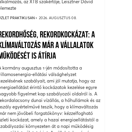
alkalmazás, az XTB szakértője, Leisztner Dávid
elemezte
ÜZLET PRAKTIKUSAN
2026. AUGUSZTUS 08.
REKORDHŐSÉG, REKORDKOCKÁZAT: A
KLÍMAVÁLTOZÁS MÁR A VÁLLALATOK
MŰKÖDÉSÉT IS ÁTÍRJA
A kormány augusztus 1-jén módosította a
villamosenergia-ellátási válsághelyzet
kezelésének szabályait, ami jól mutatja, hogy az
energiaellátást érintő kockázatok kezelése egyre
nagyobb figyelmet kap szabályozói oldalról is. A
rekordalacsony dunai vízállás, a hőhullámok és az
aszály egyértelművé teszik, hogy a klímaváltozás
már nem jövőbeli forgatókönyv: kézzelfogható
üzleti kockázat, amely a hazai energiaellátástól a
szabályozási környezeten át a napi működésig