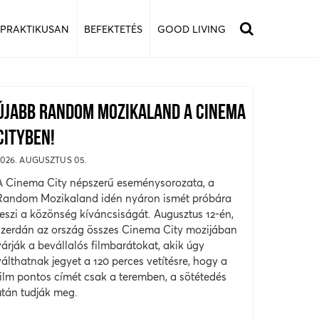
 PRAKTIKUSAN
BEFEKTETÉS
GOOD LIVING
ÚJABB RANDOM MOZIKALAND A CINEMA
CITYBEN!
2026. AUGUSZTUS 05.
A Cinema City népszerű eseménysorozata, a
Random Mozikaland idén nyáron ismét próbára
teszi a közönség kíváncsiságát. Augusztus 12-én,
szerdán az ország összes Cinema City mozijában
várják a bevállalós filmbarátokat, akik úgy
válthatnak jegyet a 120 perces vetítésre, hogy a
film pontos címét csak a teremben, a sötétedés
után tudják meg.