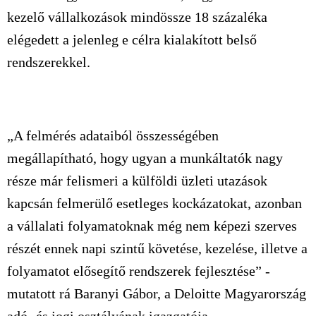
kezelő vállalkozások mindössze 18 százaléka
elégedett a jelenleg e célra kialakított belső
rendszerekkel.
„A felmérés adataiból összességében
megállapítható, hogy ugyan a munkáltatók nagy
része már felismeri a külföldi üzleti utazások
kapcsán felmerülő esetleges kockázatokat, azonban
a vállalati folyamatoknak még nem képezi szerves
részét ennek napi szintű követése, kezelése, illetve a
folyamatot elősegítő rendszerek fejlesztése” -
mutatott rá Baranyi Gábor, a Deloitte Magyarország
adó- és jogi osztályának igazgatója.