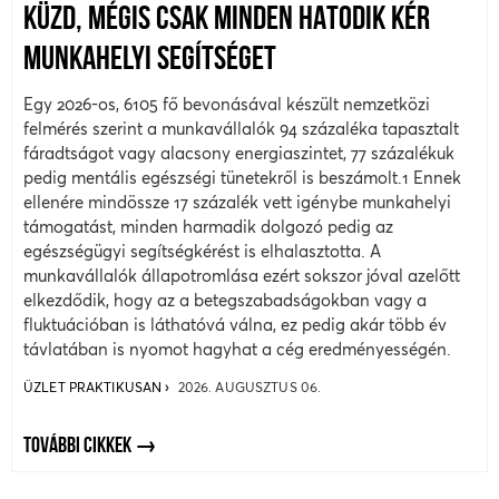
KÜZD, MÉGIS CSAK MINDEN HATODIK KÉR
MUNKAHELYI SEGÍTSÉGET
Egy 2026-os, 6105 fő bevonásával készült nemzetközi
felmérés szerint a munkavállalók 94 százaléka tapasztalt
fáradtságot vagy alacsony energiaszintet, 77 százalékuk
pedig mentális egészségi tünetekről is beszámolt.1 Ennek
ellenére mindössze 17 százalék vett igénybe munkahelyi
támogatást, minden harmadik dolgozó pedig az
egészségügyi segítségkérést is elhalasztotta. A
munkavállalók állapotromlása ezért sokszor jóval azelőtt
elkezdődik, hogy az a betegszabadságokban vagy a
fluktuációban is láthatóvá válna, ez pedig akár több év
távlatában is nyomot hagyhat a cég eredményességén.
ÜZLET PRAKTIKUSAN
2026. AUGUSZTUS 06.
TOVÁBBI CIKKEK