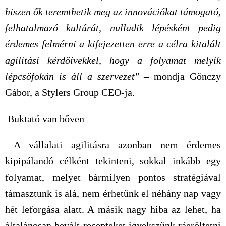
hiszen ők teremthetik meg az innovációkat támogató,
felhatalmazó kultúrát, nulladik lépésként pedig
érdemes felmérni a kifejezetten erre a célra kitalált
agilitási kérdőívekkel, hogy a folyamat melyik
lépcsőfokán is áll a szervezet" –
mondja Gönczy
Gábor, a Stylers Group CEO-ja.
Buktató van bőven
A vállalati agilitásra azonban nem érdemes
kipipálandó célként tekinteni, sokkal inkább egy
folyamat, melyet bármilyen pontos stratégiával
támasztunk is alá, nem érhetünk el néhány nap vagy
hét leforgása alatt. A másik nagy hiba az lehet, ha
általánosan bevált recepteket igyekszünk ráerőltetni