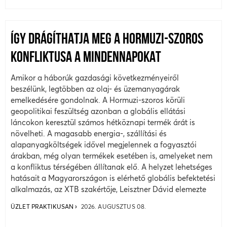
ÍGY DRÁGÍTHATJA MEG A HORMUZI-SZOROS
KONFLIKTUSA A MINDENNAPOKAT
Amikor a háborúk gazdasági következményeiről
beszélünk, legtöbben az olaj- és üzemanyagárak
emelkedésére gondolnak. A Hormuzi-szoros körüli
geopolitikai feszültség azonban a globális ellátási
láncokon keresztül számos hétköznapi termék árát is
növelheti. A magasabb energia-, szállítási és
alapanyagköltségek idővel megjelennek a fogyasztói
árakban, még olyan termékek esetében is, amelyeket nem
a konfliktus térségében állítanak elő. A helyzet lehetséges
hatásait a Magyarországon is elérhető globális befektetési
alkalmazás, az XTB szakértője, Leisztner Dávid elemezte
ÜZLET PRAKTIKUSAN
2026. AUGUSZTUS 08.