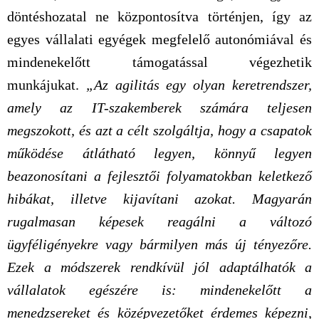
döntéshozatal ne központosítva történjen, így az
egyes vállalati egyégek megfelelő autonómiával és
mindenekelőtt támogatással végezhetik
munkájukat.
„Az agilitás egy olyan keretrendszer,
amely az IT-szakemberek számára teljesen
megszokott, és azt a célt szolgáltja, hogy a csapatok
működése átlátható legyen, könnyű legyen
beazonosítani a fejlesztői folyamatokban keletkező
hibákat, illetve kijavítani azokat. Magyarán
rugalmasan képesek reagálni a változó
ügyféligényekre vagy bármilyen más új tényezőre.
Ezek a módszerek rendkívül jól adaptálhatók a
vállalatok egészére is: mindenekelőtt a
menedzsereket és középvezetőket érdemes képezni,