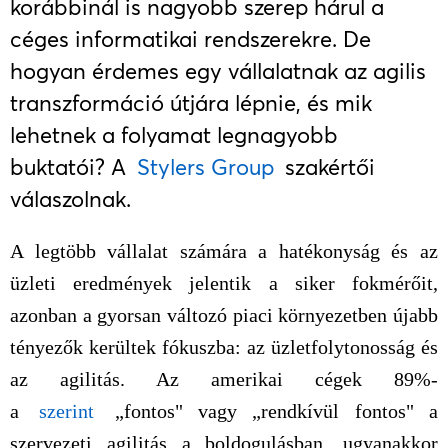
korábbinál is nagyobb szerep hárul a
céges informatikai rendszerekre. De
hogyan érdemes egy vállalatnak az agilis
transzformáció útjára lépnie, és mik
lehetnek a folyamat legnagyobb
buktatói? A
Stylers Group
szakértői
válaszolnak.
A legtöbb vállalat számára a hatékonyság és az
üzleti eredmények jelentik a siker fokmérőit,
azonban a gyorsan változó piaci környezetben újabb
tényezők kerültek fókuszba: az üzletfolytonosság és
az agilitás. Az amerikai cégek 89%-
a
szerint
„fontos" vagy „rendkívül fontos" a
szervezeti agilitás a boldogulásban, ugyanakkor