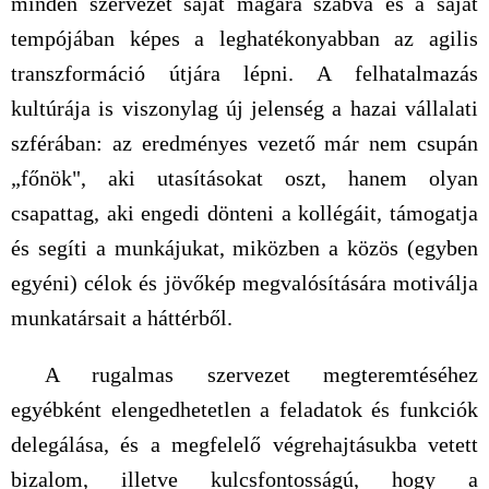
minden szervezet saját magára szabva és a saját
tempójában képes a leghatékonyabban az agilis
transzformáció útjára lépni. A felhatalmazás
kultúrája is viszonylag új jelenség a hazai vállalati
szférában: az eredményes vezető már nem csupán
„főnök", aki utasításokat oszt, hanem olyan
csapattag, aki engedi dönteni a kollégáit, támogatja
és segíti a munkájukat, miközben a közös (egyben
egyéni) célok és jövőkép megvalósítására motiválja
munkatársait a háttérből.
A rugalmas szervezet megteremtéséhez
egyébként elengedhetetlen a feladatok és funkciók
delegálása, és a megfelelő végrehajtásukba vetett
bizalom, illetve kulcsfontosságú, hogy a