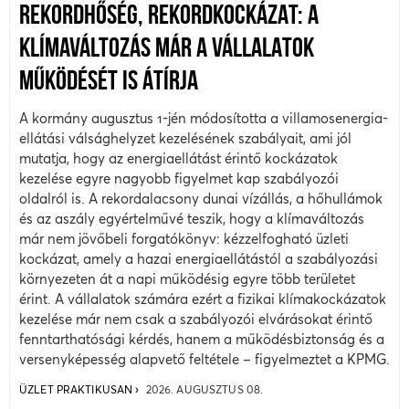
REKORDHŐSÉG, REKORDKOCKÁZAT: A
KLÍMAVÁLTOZÁS MÁR A VÁLLALATOK
MŰKÖDÉSÉT IS ÁTÍRJA
A kormány augusztus 1-jén módosította a villamosenergia-
ellátási válsághelyzet kezelésének szabályait, ami jól
mutatja, hogy az energiaellátást érintő kockázatok
kezelése egyre nagyobb figyelmet kap szabályozói
oldalról is. A rekordalacsony dunai vízállás, a hőhullámok
és az aszály egyértelművé teszik, hogy a klímaváltozás
már nem jövőbeli forgatókönyv: kézzelfogható üzleti
kockázat, amely a hazai energiaellátástól a szabályozási
környezeten át a napi működésig egyre több területet
érint. A vállalatok számára ezért a fizikai klímakockázatok
kezelése már nem csak a szabályozói elvárásokat érintő
fenntarthatósági kérdés, hanem a működésbiztonság és a
versenyképesség alapvető feltétele – figyelmeztet a KPMG.
ÜZLET PRAKTIKUSAN
2026. AUGUSZTUS 08.