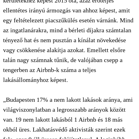
kerületekhez képest 2015 óta, azaz erőteljes
ellentétes irányú ármozgás van ahhoz képest, amit
egy feltételezett piacszűkülés esetén várnánk. Mind
az ingatlanárakra, mind a bérleti díjakra számtalan
tényező hat és nem pusztán a kínálat növekedése
vagy csökkenése alakítja azokat. Emellett elsőre
talán nagy számnak tűnik, de valójában csepp a
tengerben az Airbnb-k száma a teljes
lakásállományhoz képest.
„Budapesten 17% a nem lakott lakások aránya, ami
világviszonylatban a legrosszabb arányok között
van. 19 nem lakott lakásból 1 Airbnb és 18 más
okból üres. Lakhatásvédő aktivisták szerint ezek