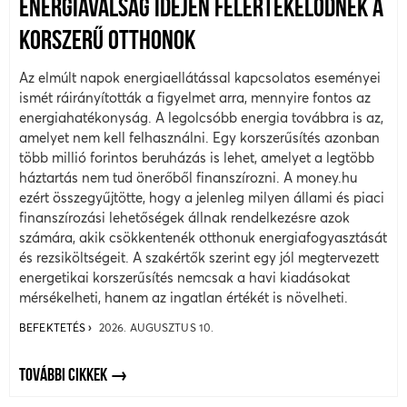
ENERGIAVÁLSÁG IDEJÉN FELÉRTÉKELŐDNEK A
KORSZERŰ OTTHONOK
Az elmúlt napok energiaellátással kapcsolatos eseményei
ismét ráirányították a figyelmet arra, mennyire fontos az
energiahatékonyság. A legolcsóbb energia továbbra is az,
amelyet nem kell felhasználni. Egy korszerűsítés azonban
több millió forintos beruházás is lehet, amelyet a legtöbb
háztartás nem tud önerőből finanszírozni. A money.hu
ezért összegyűjtötte, hogy a jelenleg milyen állami és piaci
finanszírozási lehetőségek állnak rendelkezésre azok
számára, akik csökkentenék otthonuk energiafogyasztását
és rezsiköltségeit. A szakértők szerint egy jól megtervezett
energetikai korszerűsítés nemcsak a havi kiadásokat
mérsékelheti, hanem az ingatlan értékét is növelheti.
BEFEKTETÉS
2026. AUGUSZTUS 10.
TOVÁBBI CIKKEK