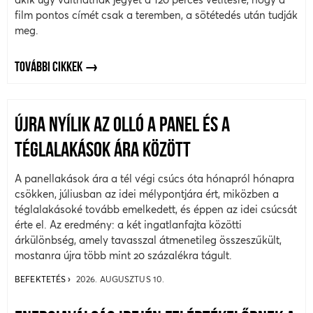
film pontos címét csak a teremben, a sötétedés után tudják
meg.
TOVÁBBI CIKKEK
ÚJRA NYÍLIK AZ OLLÓ A PANEL ÉS A
TÉGLALAKÁSOK ÁRA KÖZÖTT
A panellakások ára a tél végi csúcs óta hónapról hónapra
csökken, júliusban az idei mélypontjára ért, miközben a
téglalakásoké tovább emelkedett, és éppen az idei csúcsát
érte el. Az eredmény: a két ingatlanfajta közötti
árkülönbség, amely tavasszal átmenetileg összeszűkült,
mostanra újra több mint 20 százalékra tágult.
BEFEKTETÉS
2026. AUGUSZTUS 10.