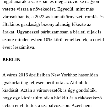
ingatlanárak a városban és még a covid se nagyon
vetette vissza a növekedést. Egyedül, mint más
városokban is, a 2022-as kamatkörnyezeti romlás és
általános gazdasági bizonytalanság fékezte az
árakat. Ugyanezzel párhuzamosan a bérleti díjak is
szinte minden évben 10% körül emelkedtek, a covid
éveit leszámítva.
BERLIN
A város 2016 áprilisiban New Yorkhoz hasonlóan
gyakorlatilag teljesen betiltotta az Airbnb-k
kiadását. Aztán a városvezetők is úgy gondolták,
hogy egy kicsit túltolták a biciklit és a rákövetkező
évben enyhitettek a szabályozáson. Azért nem