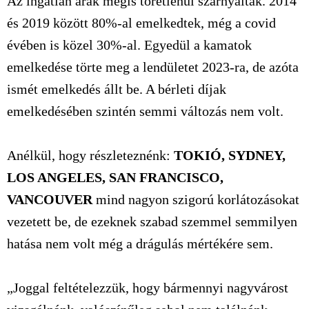
Az ingatlan árak mégis töretlenül szárnyaltak. 2014
és 2019 között 80%-al emelkedtek, még a covid
évében is közel 30%-al. Egyedül a kamatok
emelkedése törte meg a lendületet 2023-ra, de azóta
ismét emelkedés állt be. A bérleti díjak
emelkedésében szintén semmi változás nem volt.
Anélkül, hogy részleteznénk:
TOKIÓ, SYDNEY,
LOS ANGELES, SAN FRANCISCO,
VANCOUVER
mind nagyon szigorú korlátozásokat
vezetett be, de ezeknek szabad szemmel semmilyen
hatása nem volt még a drágulás mértékére sem.
„Joggal feltételezzük, hogy bármennyi nagyvárost