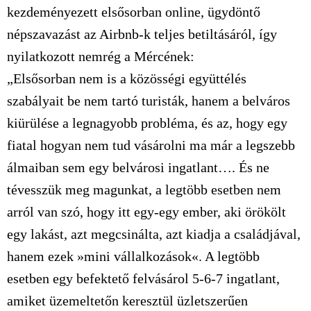
kezdeményezett elsősorban online, ügydöntő
népszavazást az Airbnb-k teljes betiltásáról, így
nyilatkozott nemrég a Mércének:
„Elsősorban nem is a közösségi együttélés
szabályait be nem tartó turisták, hanem a belváros
kiürülése a legnagyobb probléma, és az, hogy egy
fiatal hogyan nem tud vásárolni ma már a legszebb
álmaiban sem egy belvárosi ingatlant…. És ne
tévesszük meg magunkat, a legtöbb esetben nem
arról van szó, hogy itt egy-egy ember, aki örökölt
egy lakást, azt megcsinálta, azt kiadja a családjával,
hanem ezek »mini vállalkozások«. A legtöbb
esetben egy befektető felvásárol 5-6-7 ingatlant,
amiket üzemeltetőn keresztül üzletszerűen