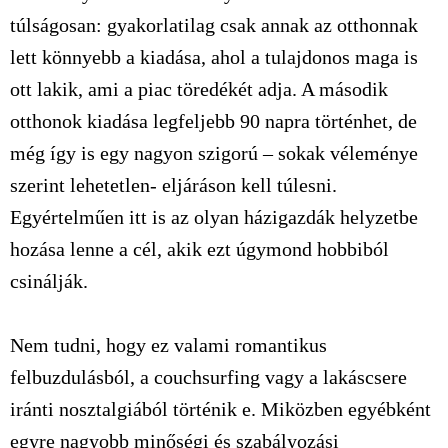
túlságosan: gyakorlatilag csak annak az otthonnak
lett könnyebb a kiadása, ahol a tulajdonos maga is
ott lakik, ami a piac töredékét adja. A második
otthonok kiadása legfeljebb 90 napra történhet, de
még így is egy nagyon szigorú – sokak véleménye
szerint lehetetlen- eljáráson kell túlesni.
Egyértelműen itt is az olyan házigazdák helyzetbe
hozása lenne a cél, akik ezt úgymond hobbiból
csinálják.
Nem tudni, hogy ez valami romantikus
felbuzdulásból, a couchsurfing vagy a lakáscsere
iránti nosztalgiából történik e. Miközben egyébként
egyre nagyobb minőségi és szabályozási