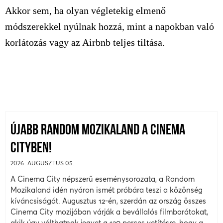
Akkor sem, ha olyan végletekig elmenő
módszerekkel nyúlnak hozzá, mint a napokban való
korlátozás vagy az Airbnb teljes tiltása.
ÚJABB RANDOM MOZIKALAND A CINEMA
CITYBEN!
2026. AUGUSZTUS 05.
A Cinema City népszerű eseménysorozata, a Random
Mozikaland idén nyáron ismét próbára teszi a közönség
kíváncsiságát. Augusztus 12-én, szerdán az ország összes
Cinema City mozijában várják a bevállalós filmbarátokat,
akik úgy válthatnak jegyet a 120 perces vetítésre, hogy a