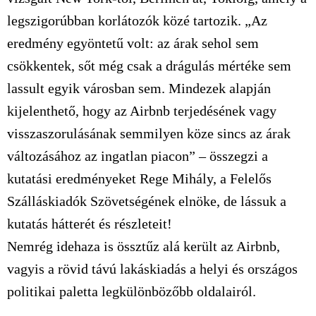
legszigorúbban korlátozók közé tartozik. „Az
eredmény egyöntetű volt: az árak sehol sem
csökkentek, sőt még csak a drágulás mértéke sem
lassult egyik városban sem. Mindezek alapján
kijelenthető, hogy az Airbnb terjedésének vagy
visszaszorulásának semmilyen köze sincs az árak
változásához az ingatlan piacon” – összegzi a
kutatási eredményeket Rege Mihály, a Felelős
Szálláskiadók Szövetségének elnöke, de lássuk a
kutatás hátterét és részleteit!
Nemrég idehaza is össztűz alá került az Airbnb,
vagyis a rövid távú lakáskiadás a helyi és országos
politikai paletta legkülönbözőbb oldalairól.