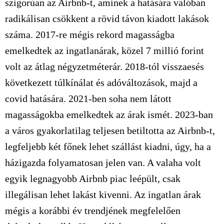
szigorúan az Airbnb-t, aminek a hatására valóban
radikálisan csökkent a rövid távon kiadott lakások
száma. 2017-re mégis rekord magasságba
emelkedtek az ingatlanárak, közel 7 millió forint
volt az átlag négyzetméterár. 2018-tól visszaesés
következett túlkínálat és adóváltozások, majd a
covid hatására. 2021-ben soha nem látott
magasságokba emelkedtek az árak ismét. 2023-ban
a város gyakorlatilag teljesen betiltotta az Airbnb-t,
legfeljebb két főnek lehet szállást kiadni, úgy, ha a
házigazda folyamatosan jelen van. A valaha volt
egyik legnagyobb Airbnb piac leépült, csak
illegálisan lehet lakást kivenni. Az ingatlan árak
mégis a korábbi év trendjének megfelelően