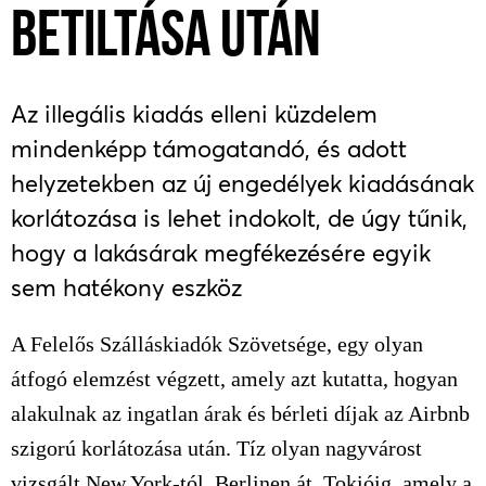
BETILTÁSA UTÁN
Az illegális kiadás elleni küzdelem
mindenképp támogatandó, és adott
helyzetekben az új engedélyek kiadásának
korlátozása is lehet indokolt, de úgy tűnik,
hogy a lakásárak megfékezésére egyik
sem hatékony eszköz
A Felelős Szálláskiadók Szövetsége, egy olyan
átfogó elemzést végzett, amely azt kutatta, hogyan
alakulnak az ingatlan árak és bérleti díjak az Airbnb
szigorú korlátozása után. Tíz olyan nagyvárost
vizsgált New York-tól, Berlinen át, Tokióig, amely a