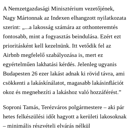
A Nemzetgazdasági Minisztérium vezetőjének,
Nagy Mártonnak az Indexen elhangzott nyilatkozata
szerint: „...a lakosság számára az otthonteremtés
fontosabb, mint a fogyasztás beindulása. Ezért ezt
prioritásként kell kezelnünk. Itt vetődik fel az
Airbnb megfelelő szabályozása is, mert ez
egyértelműen lakhatási kérdés. Jelenleg ugyanis
Budapesten 26 ezer lakást adnak ki rövid távra, ami
csökkenti a lakáskínálatot, magasabb lakásinﬂációt
okoz és megnehezíti a lakáshoz való hozzáférést.”
Soproni Tamás, Terézváros polgármestere – aki pár
hetes felkészülési időt hagyott a kerületi lakosoknak
– minimális részvételi elvárás nélkül