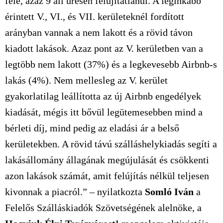
fele, azaz 9 áll üresen felújítatlanul. A leginkább
érintett V., VI., és VII. kerületeknél fordított
arányban vannak a nem lakott és a rövid távon
kiadott lakások. Azaz pont az V. kerületben van a
legtöbb nem lakott (37%) és a legkevesebb Airbnb-s
lakás (4%). Nem mellesleg az V. kerület
gyakorlatilag leállította az új Airbnb engedélyek
kiadását, mégis itt bővül legütemesebben mind a
bérleti díj, mind pedig az eladási ár a belső
kerületekben. A rövid távú szálláshelykiadás segíti a
lakásállomány állagának megújulását és csökkenti
azon lakások számát, amit felújítás nélkül teljesen
kivonnak a piacról.” – nyilatkozta
Somló Iván
a
Felelős Szálláskiadók Szövetségének alelnöke, a