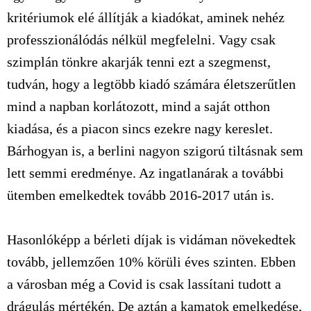
kritériumok elé állítják a kiadókat, aminek nehéz
professzionálódás nélkül megfelelni. Vagy csak
szimplán tönkre akarják tenni ezt a szegmenst,
tudván, hogy a legtöbb kiadó számára életszerűtlen
mind a napban korlátozott, mind a saját otthon
kiadása, és a piacon sincs ezekre nagy kereslet.
Bárhogyan is, a berlini nagyon szigorú tiltásnak sem
lett semmi eredménye. Az ingatlanárak a további
ütemben emelkedtek tovább 2016-2017 után is.
Hasonlóképp a bérleti díjak is vidáman növekedtek
tovább, jellemzően 10% körüli éves szinten. Ebben
a városban még a Covid is csak lassítani tudott a
drágulás mértékén. De aztán a kamatok emelkedése,