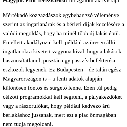
Hagyjuk Élni Terézvárost!
mozgalom aktivistája.
Mértékadó közgazdászok egybehangzó véleménye
szerint az ingatlanárak és a bérleti díjak kezelésére a
valódi megoldás, hogy ha minél több új lakás épül.
Emellett akadályozni kell, például az üresen álló
ingatlanokra kivetett vagyonadóval, hogy a lakások
hasznosítatlanul, pusztán egy passzív befektetési
eszközök legyenek. Ez Budapesten – de talán egész
Magyarországon is – a fenti adatok alapján
különösen fontos és sürgető lenne. Ezen túl pedig
célzott programokkal kell segíteni, a pályakezdőket
vagy a rászorulókat, hogy például kedvező árú
bérlakáshoz jussanak, mert ezt a piac önmagában
nem tudja megoldani.