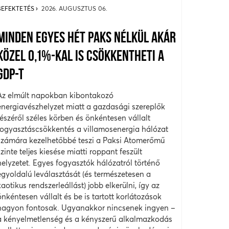
BEFEKTETÉS
2026. AUGUSZTUS 06.
MINDEN EGYES HÉT PAKS NÉLKÜL AKÁR
KÖZEL 0,1%-KAL IS CSÖKKENTHETI A
GDP-T
Az elmúlt napokban kibontakozó
energiavészhelyzet miatt a gazdasági szereplők
részéről széles körben és önkéntesen vállalt
fogyasztáscsökkentés a villamosenergia hálózat
számára kezelhetőbbé teszi a Paksi Atomerőmű
szinte teljes kiesése miatti roppant feszült
helyzetet. Egyes fogyasztók hálózatról történő
egyoldalú leválasztását (és természetesen a
kaotikus rendszerleállást) jobb elkerülni, így az
önkéntesen vállalt és be is tartott korlátozások
nagyon fontosak. Ugyanakkor nincsenek ingyen –
a kényelmetlenség és a kényszerű alkalmazkodás