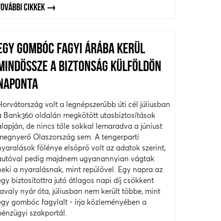
TOVÁBBI CIKKEK
EGY GOMBÓC FAGYI ÁRÁBA KERÜL
MINDÖSSZE A BIZTONSÁG KÜLFÖLDÖN
NAPONTA
Horvátország volt a legnépszerűbb úti cél júliusban
a Bank360 oldalán megkötött utasbiztosítások
alapján, de nincs tőle sokkal lemaradva a júniust
megnyerő Olaszország sem. A tengerparti
nyaralások fölénye elsöprő volt az adatok szerint,
autóval pedig majdnem ugyanannyian vágtak
neki a nyaralásnak, mint repülővel. Egy napra az
egy biztosítottra jutó átlagos napi díj csökkent
tavaly nyár óta, júliusban nem került többe, mint
egy gombóc fagylalt - írja közleményében a
pénzügyi szakportál.