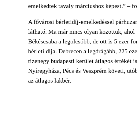
emelkedtek tavaly márciushoz képest.” – fo
A fővárosi bérletidíj-emelkedéssel párhuz
látható. Ma már nincs olyan közöttük, ahol 1
Békéscsaba a legolcsóbb, de ott is 5 ezer fo
bérleti díja. Debrecen a legdrágább, 225 ezer
tizenegy budapesti kerület átlagos értékét 
Nyíregyháza, Pécs és Veszprém követi, utó
az átlagos lakbér.