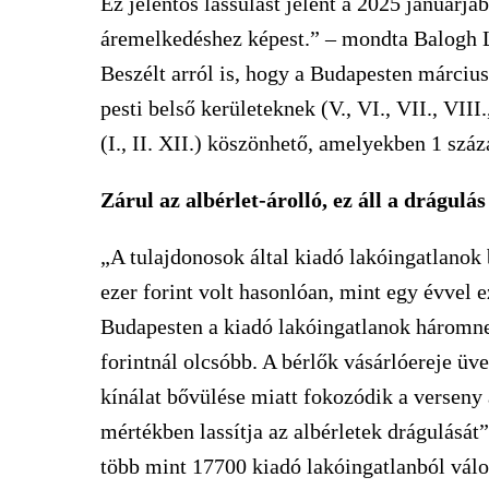
Ez jelentős lassulást jelent a 2025 januárjáb
áremelkedéshez képest.” – mondta Balogh L
Beszélt arról is, hogy a Budapesten március
pesti belső kerületeknek (V., VI., VII., VII
(I., II. XII.) köszönhető, amelyekben 1 sz
Zárul az albérlet-árolló, ez áll a drágulá
„A tulajdonosok által kiadó lakóingatlanok 
ezer forint volt hasonlóan, mint egy évvel e
Budapesten a kiadó lakóingatlanok háromne
forintnál olcsóbb. A bérlők vásárlóereje üv
kínálat bővülése miatt fokozódik a verseny
mértékben lassítja az albérletek drágulását
több mint 17700 kiadó lakóingatlanból válo