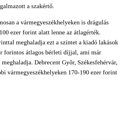
galmazott a szakértő.
amosan a vármegyeszékhelyeken is drágulás
00 ezer forint alatt lenne az átlagérték.
rinttal meghaladja ezt a szintet a kiadó lakások
 forintos átlagos bérleti díjjal, ami már
is meghaladja. Debrecent Győr, Székesfehérvár,
bbi vármegyeszékhelyeken 170-190 ezer forint