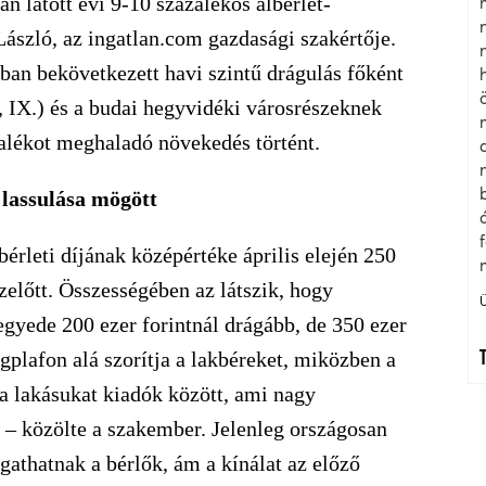
an látott évi 9-10 százalékos albérlet-
ászló, az ingatlan.com gazdasági szakértője.
ban bekövetkezett havi szintű drágulás főként
I., IX.) és a budai hegyvidéki városrészeknek
ázalékot meghaladó növekedés történt.
s lassulása mögött
bérleti díjának középértéke április elején 250
zelőtt. Összességében az látszik, hogy
gyede 200 ezer forintnál drágább, de 350 ezer
egplafon alá szorítja a lakbéreket, miközben a
 a lakásukat kiadók között, ami nagy
” – közölte a szakember. Jelenleg országosan
gathatnak a bérlők, ám a kínálat az előző