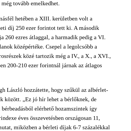
tt még tovább emelkedhet.
másfél hetében a XIII. kerületben volt a
eti díj 250 ezer forintot tett ki. A második
ja 260 ezres átlaggal, a harmadik pedig a VI.
atlanok középértéke. Csepel a legolcsóbb a
osrészek közé tartozik még a IV., a X., a XVI.,
en 200-210 ezer forintnál járnak az átlagos
gh László hozzátette, hogy szűkül az albérlet-
k között. „Ez jó hír lehet a bérlőknek, de
a bérbeadásból elérhető hozamszintek így
rindexe éves összevetésben országosan 11,
utat, miközben a bérleti díjak 6-7 százalékkal