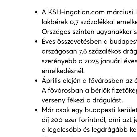
A KSH-ingatlan.com márciusi l
lakbérek 0,7 százalékkal emel
Országos szinten ugyanakkor s
Éves összevetésben a budapest
országosan 7,6 százalékos drág
szerényebb a 2025 januári éves 
emelkedésnél.
Április elején a fővárosban az át
A fővárosban a bérlők fizetőké
verseny fékezi a drágulást.
Már csak egy budapesti kerüle
díj 200 ezer forintnál, ami azt 
a legolcsóbb és legdrágább ker