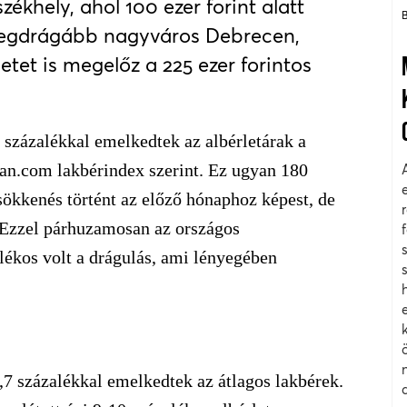
khely, ahol 100 ezer forint alatt
 legdrágább nagyváros Debrecen,
etet is megelőz a 225 ezer forintos
százalékkal emelkedtek az albérletárak a
lan.com lakbérindex szerint. Ez ugyan 180
csökkenés történt az előző hónaphoz képest, de
. Ezzel párhuzamosan az országos
lékos volt a drágulás, ami lényegében
,7 százalékkal emelkedtek az átlagos lakbérek.