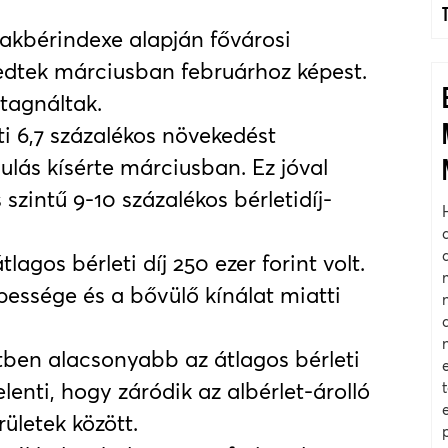
akbérindexe alapján fővárosi
kedtek márciusban februárhoz képest.
tagnáltak.
i 6,7 százalékos növekedést
ulás kísérte márciusban. Ez jóval
szintű 9-10 százalékos bérletidíj-
lagos bérleti díj 250 ezer forint volt.
pessége és a bővülő kínálat miatti
tben alacsonyabb az átlagos bérleti
jelenti, hogy záródik az albérlet-árolló
ületek között.