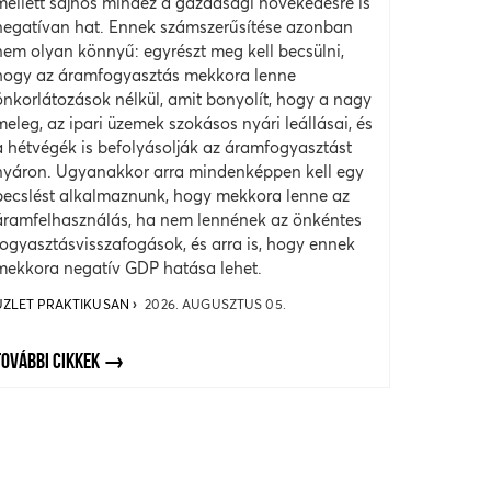
mellett sajnos mindez a gazdasági növekedésre is
negatívan hat. Ennek számszerűsítése azonban
nem olyan könnyű: egyrészt meg kell becsülni,
hogy az áramfogyasztás mekkora lenne
önkorlátozások nélkül, amit bonyolít, hogy a nagy
meleg, az ipari üzemek szokásos nyári leállásai, és
a hétvégék is befolyásolják az áramfogyasztást
nyáron. Ugyanakkor arra mindenképpen kell egy
becslést alkalmaznunk, hogy mekkora lenne az
áramfelhasználás, ha nem lennének az önkéntes
fogyasztásvisszafogások, és arra is, hogy ennek
mekkora negatív GDP hatása lehet.
ÜZLET PRAKTIKUSAN
2026. AUGUSZTUS 05.
TOVÁBBI CIKKEK