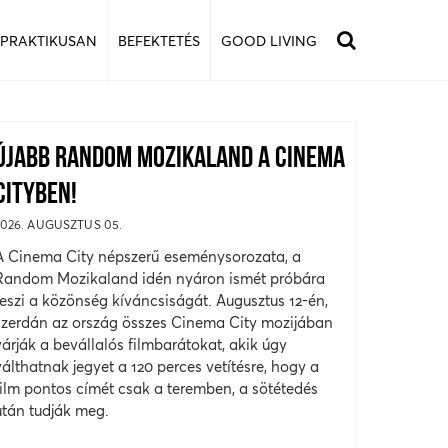
 PRAKTIKUSAN
BEFEKTETÉS
GOOD LIVING
ÚJABB RANDOM MOZIKALAND A CINEMA
CITYBEN!
2026. AUGUSZTUS 05.
A Cinema City népszerű eseménysorozata, a
Random Mozikaland idén nyáron ismét próbára
teszi a közönség kíváncsiságát. Augusztus 12-én,
szerdán az ország összes Cinema City mozijában
várják a bevállalós filmbarátokat, akik úgy
válthatnak jegyet a 120 perces vetítésre, hogy a
film pontos címét csak a teremben, a sötétedés
után tudják meg.