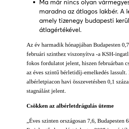
Ma már nincs olyan vármegyeszé
maradna az átlagos lakbér. A
amely tizenegy budapesti kerül
átlagértékével.
Az év harmadik hónapjában Budapesten 0,7 
februári szinthez viszonyítva -a KSH-ingat
fokos fordulatot jelent, hiszen februárban 
az éves szintű bérletidíj-emelkedés lassult
albérletpiacon havi összevetésben 0,1 száza
stagnálást jelent.
Csökken az albérletdrágulás üteme
„Éves szinten országosan 7,6, Budapesten 6