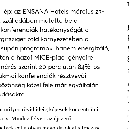
ba lép: az ENSANA Hotels március 23-
 szállodában mutatta be a
 konferenciák hatékonyságát a
rgitsziget zöld környezetében a
 csupán programok, hanem energizáló,
ten a hazai MICE-piac igényeire
lmérés szerint 20 perc után 84%-os
akmai konferenciák résztvevői
 közönség közel fele már egyáltalán
adásokra.
n milyen rövid ideig képesek koncentrálni
 is. Mindez felveti az újszerű
elyek célja olyan megoldások alkalmazása,