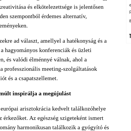
eativitása és elkötelezettsége is jelentősen
nden szempontból érdemes alternatív,
eseményeken.
ekre ad választ, amellyel a hatékonyság és a
al a hagyományos konferenciák és üzleti
n, és valódi élménnyé válnak, ahol a
 a professzionális meeting-szolgáltatások
ciót és a csapatszellemet.
múlt inspirálja a megújulást
európai arisztokrácia kedvelt találkozóhelye
z érkezőket. Az egészség szigeteként ismert
gyomány harmonikusan találkozik a gyógyító és