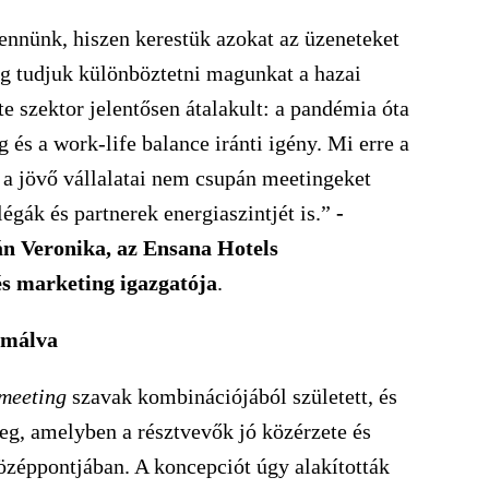
ennünk, hiszen kerestük azokat az üzeneteket
eg tudjuk különböztetni magunkat a hazai
 szektor jelentősen átalakult: a pandémia óta
 és a work-life balance iránti igény. Mi erre a
 a jövő vállalatai nem csupán meetingeket
égák és partnerek energiaszintjét is.”
-
n Veronika, az Ensana Hotels
és marketing igazgatója
.
rmálva
meeting
szavak kombinációjából született, és
meg, amelyben a résztvevők jó közérzete és
zéppontjában. A koncepciót úgy alakították