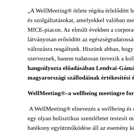
„A WellMeeting® ötlete régóta érlelődött b
és szolgáltatásokat, amelyekkel valóban m
MICE-piacon. Az elmúlt években a corporate
látványosan erősödött az egészségtudatosság
változásra reagáltunk. Hiszünk abban, hogy
szerveznek, hanem tudatosan tervezik a koll
hangsúlyozta előadásában Lendvai-Gámá
magyarországi szállodáinak értékesítési 
WellMeeting®–a wellbeing meetingre fo
A WellMeeting® elnevezés a
wellbeing
és
egy olyan holisztikus szemléletet testesít 
hatékony együttműködése áll az esemény kö