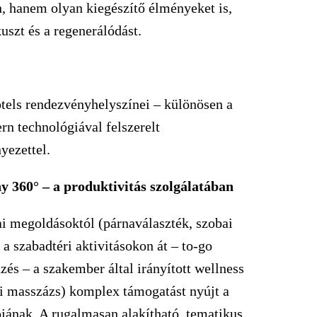
on, hanem olyan kiegészítő élményeket is,
uszt és a regenerálódást.
ls rendezvényhelyszínei – különösen a
rn technológiával felszerelt
yezettel.
y 360° – a produktivitás szolgálatában
 megoldásoktól (párnaválaszték, szobai
 a szabadtéri aktivitásokon át – to-go
zés – a szakember által irányított wellness
dai masszázs) komplex támogatást nyújt a
ójának. A rugalmasan alakítható, tematikus