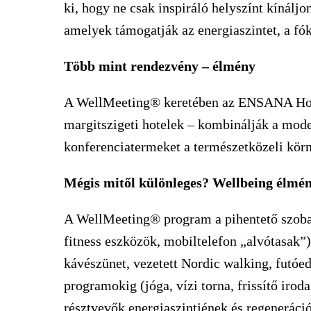
ki, hogy ne csak inspiráló helyszínt kínálj
amelyek támogatják az energiaszintet, a fók
Több mint rendezvény – élmény
A WellMeeting® keretében az ENSANA Hote
margitszigeti hotelek – kombinálják a mode
konferenciatermeket a természetközeli körn
Mégis mitől különleges?
Wellbeing élmén
A WellMeeting® program a pihentető szobai
fitness eszközök, mobiltelefon „alvótasak”)
kávészünet, vezetett Nordic walking, futóed
programokig (jóga, vízi torna, frissítő iro
résztvevők energiaszintjének és regeneráci