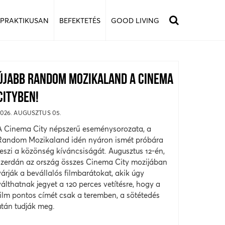
 PRAKTIKUSAN
BEFEKTETÉS
GOOD LIVING
ÚJABB RANDOM MOZIKALAND A CINEMA
CITYBEN!
2026. AUGUSZTUS 05.
A Cinema City népszerű eseménysorozata, a
Random Mozikaland idén nyáron ismét próbára
teszi a közönség kíváncsiságát. Augusztus 12-én,
szerdán az ország összes Cinema City mozijában
várják a bevállalós filmbarátokat, akik úgy
válthatnak jegyet a 120 perces vetítésre, hogy a
film pontos címét csak a teremben, a sötétedés
után tudják meg.