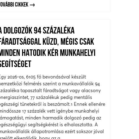
TOVÁBBI CIKKEK
A DOLGOZÓK 94 SZÁZALÉKA
FÁRADTSÁGGAL KÜZD, MÉGIS CSAK
MINDEN HATODIK KÉR MUNKAHELYI
SEGÍTSÉGET
Egy 2026-os, 6105 fő bevonásával készült
nemzetközi felmérés szerint a munkavállalók 94
százaléka tapasztalt fáradtságot vagy alacsony
energiaszintet, 77 százalékuk pedig mentális
egészségi tünetekről is beszámolt.1 Ennek ellenére
mindössze 17 százalék vett igénybe munkahelyi
támogatást, minden harmadik dolgozó pedig az
egészségügyi segítségkérést is elhalasztotta. A
munkavállalók állapotromlása ezért sokszor jóval
azelőtt elkezdődik, hogy az a