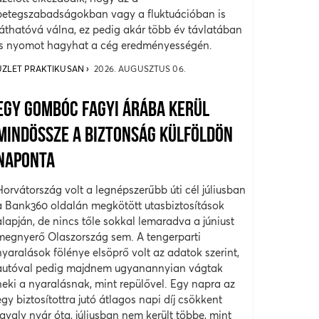
betegszabadságokban vagy a fluktuációban is
láthatóvá válna, ez pedig akár több év távlatában
is nyomot hagyhat a cég eredményességén.
ÜZLET PRAKTIKUSAN
2026. AUGUSZTUS 06.
EGY GOMBÓC FAGYI ÁRÁBA KERÜL
MINDÖSSZE A BIZTONSÁG KÜLFÖLDÖN
NAPONTA
Horvátország volt a legnépszerűbb úti cél júliusban
a Bank360 oldalán megkötött utasbiztosítások
alapján, de nincs tőle sokkal lemaradva a júniust
megnyerő Olaszország sem. A tengerparti
nyaralások fölénye elsöprő volt az adatok szerint,
autóval pedig majdnem ugyanannyian vágtak
neki a nyaralásnak, mint repülővel. Egy napra az
egy biztosítottra jutó átlagos napi díj csökkent
tavaly nyár óta, júliusban nem került többe, mint