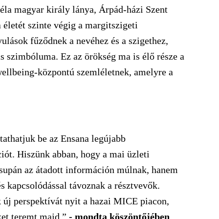
Béla magyar király lánya, Árpád-házi Szent
letét szinte végig a margitszigeti
yulások fűződnek a nevéhez és a szigethez,
ás szimbóluma. Ez az örökség ma is élő része a
 wellbeing-központú szemléletnek, amelyre a
thatjuk be az Ensana legújabb
ót. Hiszünk abban, hogy a mai üzleti
supán az átadott információn múlnak, hanem
és kapcsolódással távoznak a résztvevők.
új perspektívát nyit a hazai MICE piacon,
ket teremt majd.”
- mondta köszöntőjében