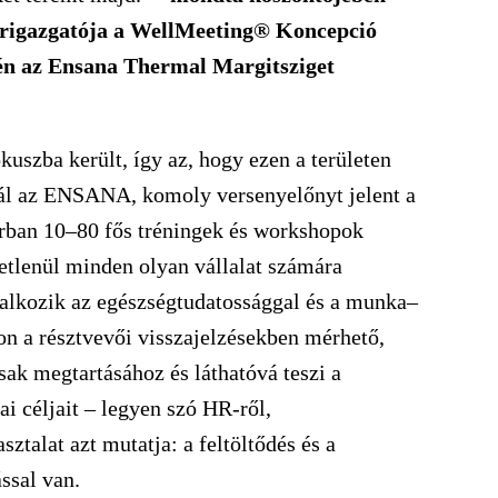
rigazgatója a
WellMeeting® Koncepció
n az Ensana Thermal Margitsziget
kuszba került, így az, hogy ezen a területen
nál az ENSANA, komoly versenyelőnyt jelent a
orban 10–80 fős tréningek és workshopok
getlenül minden olyan vállalat számára
glalkozik az egészségtudatossággal és a munka–
on a résztvevői visszajelzésekben mérhető,
ak megtartásához és láthatóvá teszi a
ai céljait – legyen szó HR-ről,
talat azt mutatja: a feltöltődés és a
ással van.