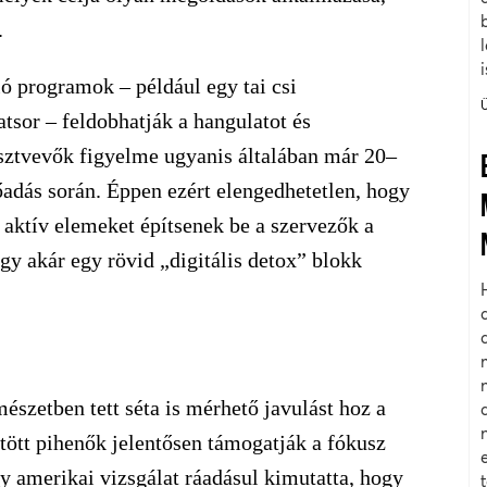
.
ó programok – például egy tai csi
atsor – feldobhatják a hangulatot és
észtvevők figyelme ugyanis általában már 20–
őadás során. Éppen ezért elengedhetetlen, hogy
aktív elemeket építsenek be a szervezők a
gy akár egy rövid „digitális detox” blokk
észetben tett séta is mérhető javulást hoz a
tött pihenők jelentősen támogatják a fókusz
Egy amerikai vizsgálat ráadásul kimutatta, hogy