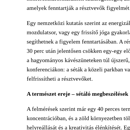
amelyek fenntartják a résztvevők figyelmét
Egy nemzetközi kutatás szerint az energizál
mozdulatsor, vagy egy frissítő jóga gyakorl
segíthetnek a figyelem fenntartásában. A r
30 perc után jelentősen csökken egy-egy el
a hagyományos kávészüneteken túl újszerű, 
konferenciákon: a séták a közeli parkban va
felfrissítheti a résztvevőket.
A természet ereje – sétáló megbeszélések
A felmérések szerint már egy 40 perces term
koncentrációban, és a zöld környezetben töl
helyreállását és a kreativitás élénkítését. 