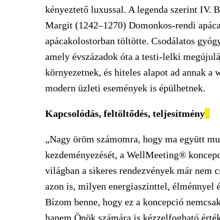
kényeztető luxussal. A legenda szerint IV. 
Margit (1242–1270) Domonkos-rendi apáca é
apácakolostorban töltötte. Csodálatos gyóg
amely évszázadok óta a testi-lelki megújul
környezetnek, és hiteles alapot ad annak a
modern üzleti események is épülhetnek.
Kapcsolódás, feltöltődés, teljesítmény
„Nagy öröm számomra, hogy ma együtt muta
kezdeményezését, a WellMeeting® koncepci
világban a sikeres rendezvények már nem c
azon is, milyen energiaszinttel, élménnyel 
Bízom benne, hogy ez a koncepció nemcsak 
hanem Önök számára is kézzelfogható érté