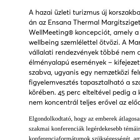
A hazai üzleti turizmus új korszak
án az Ensana Thermal Margitsziget
WellMeeting® koncepciót, amely a
wellbeing szemlélettel ötvözi. A Ma
vállalati rendezvények többé nem
élményalapú események – kifejezet
szabva, ugyanis egy nemzetközi fe
figyelemvesztés tapasztalható a sz
körében. 45 perc elteltével pedig a
nem koncentrál teljes erővel az elő
Elgondolkodtató, hogy az emberek átlagosa
szakmai konferenciák legérdekesebb témáira
konferenciaformátumok szükségességét, am