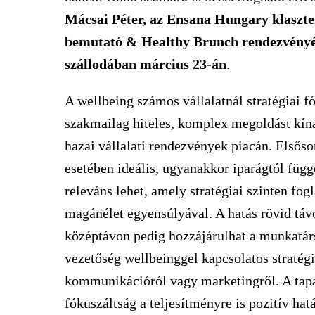
Mácsai Péter, az Ensana Hungary klaszte
bemutató & Healthy Brunch rendezvényé
szállodában március 23-án
.
A wellbeing számos vállalatnál stratégiai fó
szakmailag hiteles, komplex megoldást kí
hazai vállalati rendezvények piacán. Elsős
esetében ideális, ugyanakkor iparágtól füg
releváns lehet, amely stratégiai szinten fo
magánélet egyensúlyával. A hatás rövid táv
középtávon pedig hozzájárulhat a munkatárs
vezetőség wellbeinggel kapcsolatos stratégi
kommunikációról vagy marketingről. A tapasz
fókuszáltság a teljesítményre is pozitív hat