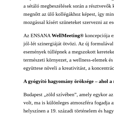
a sétáló megbeszélések során a résztvevők kr
megnőtt az ülő kollégákhoz képest, így mi
mozgással kísért szüneteket szervezni az 
Az ENSANA
WellMeeting®
koncepciója ez
jól-lét szinergiáját ötvözi. Az új formuláv
események túllépnek a megszokott kereteke
természeti környezet, a wellness-elemek és
együttese növeli a kreativitást, a koncentrá
A gyógyító hagyomány öröksége – ahol a 
Budapest „zöld szívében”, amely egykor az 
volt, ma is különleges atmoszféra fogadja a
helyszínen a 19. századi történelem és ha