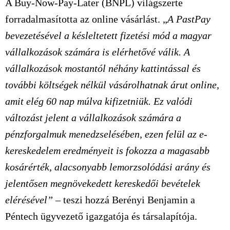
A Buy-Now-Pay-Later (BNPL) világszerte
forradalmasította az online vásárlást. „
A PastPay
bevezetésével a késleltetett fizetési mód a magyar
vállalkozások számára is elérhetővé válik. A
vállalkozások mostantól néhány kattintással és
további költségek nélkül vásárolhatnak árut online,
amit elég 60 nap múlva kifizetniük. Ez valódi
változást jelent a vállalkozások számára a
pénzforgalmuk menedzselésében, ezen felül az e-
kereskedelem eredményeit is fokozza a magasabb
kosárérték, alacsonyabb lemorzsolódási arány és
jelentősen megnövekedett kereskedői bevételek
elérésével”
– teszi hozzá Berényi Benjamin a
Péntech ügyvezető igazgatója és társalapítója.