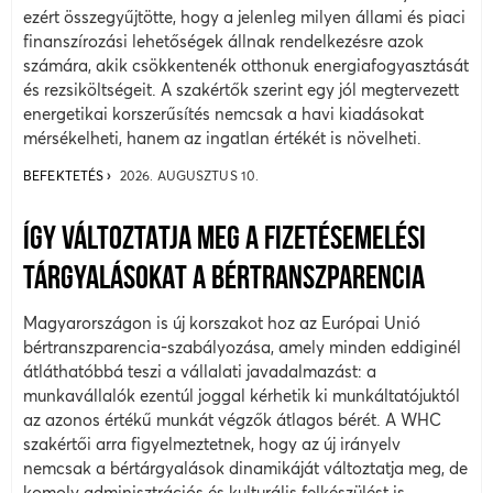
ezért összegyűjtötte, hogy a jelenleg milyen állami és piaci
finanszírozási lehetőségek állnak rendelkezésre azok
számára, akik csökkentenék otthonuk energiafogyasztását
és rezsiköltségeit. A szakértők szerint egy jól megtervezett
energetikai korszerűsítés nemcsak a havi kiadásokat
mérsékelheti, hanem az ingatlan értékét is növelheti.
BEFEKTETÉS
2026. AUGUSZTUS 10.
ÍGY VÁLTOZTATJA MEG A FIZETÉSEMELÉSI
TÁRGYALÁSOKAT A BÉRTRANSZPARENCIA
Magyarországon is új korszakot hoz az Európai Unió
bértranszparencia-szabályozása, amely minden eddiginél
átláthatóbbá teszi a vállalati javadalmazást: a
munkavállalók ezentúl joggal kérhetik ki munkáltatójuktól
az azonos értékű munkát végzők átlagos bérét. A WHC
szakértői arra figyelmeztetnek, hogy az új irányelv
nemcsak a bértárgyalások dinamikáját változtatja meg, de
komoly adminisztrációs és kulturális felkészülést is