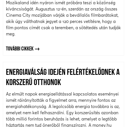
Mozikaland idén nyáron ismét próbára teszi a közönség
kíváncsiságát. Augusztus 12-én, szerdán az ország összes
Cinema City mozijában várják a bevállalós filmbarátokat,
akik úgy válthatnak jegyet a 120 perces vetítésre, hogy a
film pontos címét csak a teremben, a sötétedés után tudják
meg.
TOVÁBBI CIKKEK
ENERGIAVÁLSÁG IDEJÉN FELÉRTÉKELŐDNEK A
KORSZERŰ OTTHONOK
Az elmúlt napok energiaellátással kapcsolatos eseményei
ismét ráirányították a figyelmet arra, mennyire fontos az
energiahatékonyság. A legolcsóbb energia továbbra is az,
amelyet nem kell felhasználni. Egy korszerűsítés azonban
több millió forintos beruházás is lehet, amelyet a legtöbb
háztartás nem tud önerőből finanszírozni. A money.hu