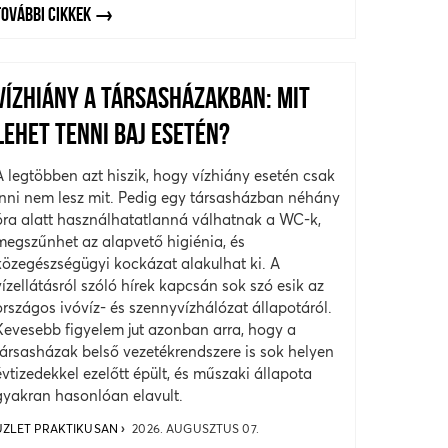
TOVÁBBI CIKKEK
VÍZHIÁNY A TÁRSASHÁZAKBAN: MIT
LEHET TENNI BAJ ESETÉN?
A legtöbben azt hiszik, hogy vízhiány esetén csak
inni nem lesz mit. Pedig egy társasházban néhány
óra alatt használhatatlanná válhatnak a WC-k,
megszűnhet az alapvető higiénia, és
közegészségügyi kockázat alakulhat ki. A
vízellátásról szóló hírek kapcsán sok szó esik az
országos ivóvíz- és szennyvízhálózat állapotáról.
Kevesebb figyelem jut azonban arra, hogy a
társasházak belső vezetékrendszere is sok helyen
évtizedekkel ezelőtt épült, és műszaki állapota
gyakran hasonlóan elavult.
ÜZLET PRAKTIKUSAN
2026. AUGUSZTUS 07.