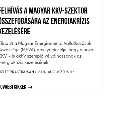
FELHÍVÁS A MAGYAR KKV-SZEKTOR
ÖSSZEFOGÁSÁRA AZ ENERGIAKRÍZIS
KEZELÉSÉRE
Elindult a Magyar Energiamentő Vállalkozások
Közössége (MEVA), amelynek célja, hogy a hazai
KKV-k is aktív szereplőivé válhassanak az
energiakrízis kezelésének.
ÜZLET PRAKTIKUSAN
2026. AUGUSZTUS 07.
TOVÁBBI CIKKEK