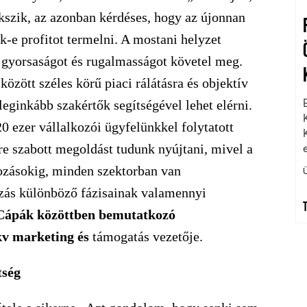
kszik, az azonban kérdéses, hogy az újonnan
k-e profitot termelni. A mostani helyzet
 gyorsaságot és rugalmasságot követel meg.
özött széles körű piaci rálátásra és objektív
eginkább szakértők segítségével lehet elérni.
0 ezer vállalkozói ügyfelünkkel folytatott
e szabott megoldást tudunk nyújtani, mivel a
kozásokig, minden szektorban van
kozás különböző fázisainak valamennyi
Cápák közöttben bemutatkozó
kv marketing és
támogatás vezetője.
tség