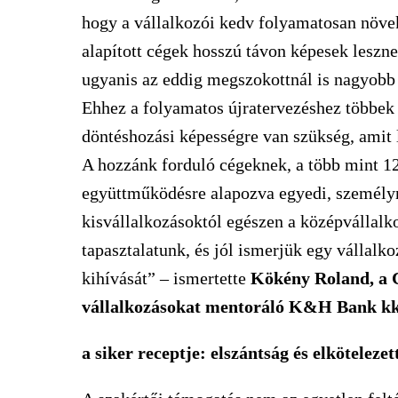
hogy a vállalkozói kedv folyamatosan növe
alapított cégek hosszú távon képesek leszne
ugyanis az eddig megszokottnál is nagyobb
Ehhez a folyamatos újratervezéshez többek k
döntéshozási képességre van szükség, amit l
A hozzánk forduló cégeknek, a több mint 12
együttműködésre alapozva egyedi, személyr
kisvállalkozásoktól egészen a középvállal
tapasztalatunk, és jól ismerjük egy vállal
kihívását” – ismertette
Kökény Roland, a 
vállalkozásokat mentoráló K&H Bank k
a siker receptje: elszántság és elkötelezet