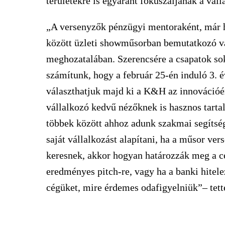
területekre is egyaránt fókuszáljanak a vál
„A versenyzők pénzügyi mentoraként, már
között üzleti showműsorban bemutatkozó vá
meghozatalában. Szerencsére a csapatok soka
számítunk, hogy a február 25-én induló 3. 
választhatjuk majd ki a K&H az innovációért
vállalkozó kedvű nézőknek is hasznos tart
többek között ahhoz adunk szakmai segítsé
saját vállalkozást alapítani, ha a műsor ve
keresnek, akkor hogyan határozzák meg a c
eredményes pitch-re, vagy ha a banki hitelez
cégüket, mire érdemes odafigyelniük”– tet