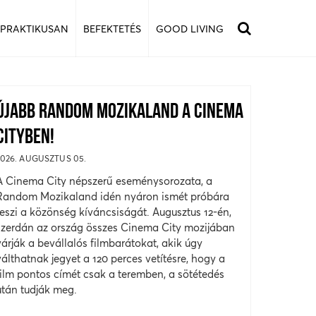
 PRAKTIKUSAN
BEFEKTETÉS
GOOD LIVING
ÚJABB RANDOM MOZIKALAND A CINEMA
CITYBEN!
2026. AUGUSZTUS 05.
A Cinema City népszerű eseménysorozata, a
Random Mozikaland idén nyáron ismét próbára
teszi a közönség kíváncsiságát. Augusztus 12-én,
szerdán az ország összes Cinema City mozijában
várják a bevállalós filmbarátokat, akik úgy
válthatnak jegyet a 120 perces vetítésre, hogy a
film pontos címét csak a teremben, a sötétedés
után tudják meg.