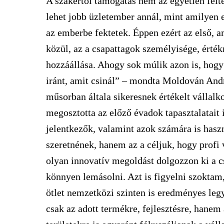
A szakértői támogatás nem az egyetlen felt
lehet jobb üzletember annál, mint amilyen
az emberbe fektetek. Éppen ezért az első, 
közül, az a csapattagok személyisége, érték
hozzáállása. Ahogy sok múlik azon is, hogy 
iránt, amit csinál” – mondta Moldován Andr
műsorban általa sikeresnek értékelt vállal
megosztotta az előző évadok tapasztalatait
jelentkezők, valamint azok számára is hasz
szeretnének, hanem az a céljuk, hogy profi
olyan innovatív megoldást dolgozzon ki a c
könnyen lemásolni. Azt is figyelni szoktam
ötlet nemzetközi szinten is eredményes leg
csak az adott termékre, fejlesztésre, hanem 