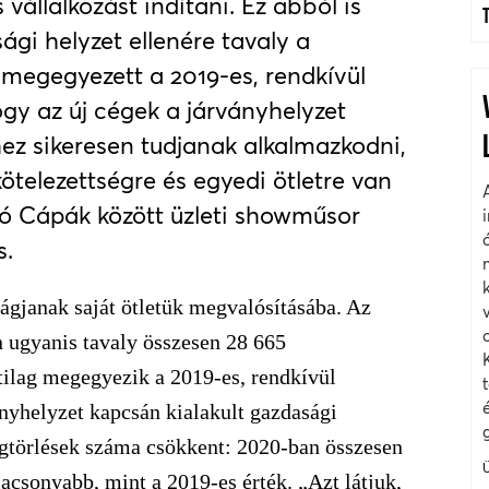
vállalkozást indítani. Ez abból is
ági helyzet ellenére tavaly a
megegyezett a 2019-es, rendkívül
gy az új cégek a járványhelyzet
ez sikeresen tudjanak alkalmazkodni,
kötelezettségre és egyedi ötletre van
ló Cápák között üzleti showműsor
s.
ágjanak saját ötletük megvalósításába. Az
n ugyanis tavaly összesen 28 665
tilag megegyezik a 2019-es, rendkívül
nyhelyzet kapcsán kialakult gazdasági
égtörlések száma csökkent: 2020-ban összesen
lacsonyabb, mint a 2019-es érték. „Azt látjuk,