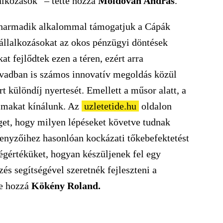
lalkozások” – tette hozzá
Moldován András
.
 harmadik alkalommal támogatjuk a Cápák
llalkozásokat az okos pénzügyi döntések
t fejlődtek ezen a téren, ezért arra
évadban is számos innovatív megoldás közül
 különdíj nyertesét. Emellett a műsor alatt, a
almakat kínálunk. Az
uzletetide.hu
oldalon
get, hogy milyen lépéseket követve tudnak
rsenyzőihez hasonlóan kockázati tőkebefektetést
égértéküket, hogyan készüljenek fel egy
és segítségével szeretnék fejleszteni a
te hozzá
Kökény Roland.