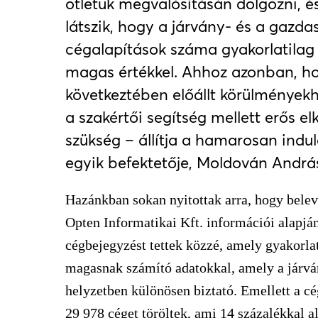
ötletük megvalósításán dolgozni, és 
látszik, hogy a járvány- és a gazdas
cégalapítások száma gyakorlatilag 
magas értékkel. Ahhoz azonban, ho
következtében előállt körülményekh
a szakértői segítség mellett erős el
szükség – állítja a hamarosan indu
egyik befektetője, Moldován Andrá
Hazánkban sokan nyitottak arra, hogy belev
Opten Informatikai Kft. információi alapjá
cégbejegyzést tettek közzé, amely gyakorla
magasnak számító adatokkal, amely a járvá
helyzetben különösen biztató. Emellett a c
29 978 céget töröltek, ami 14 százalékkal a