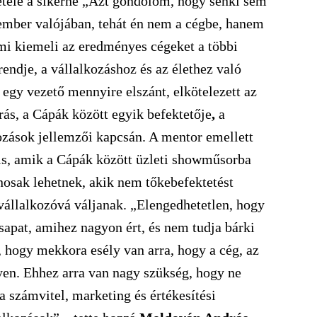
étele a sikerne „Azt gondolom, hogy senki sem
 ember valójában, tehát én nem a cégbe, hanem
ami kiemeli az eredményes cégeket a többi
rendje, a vállalkozáshoz és az élethez való
egy vezető mennyire elszánt, elkötelezett az
ás, a Cápák között egyik befektetője
,
a
kozások jellemzői kapcsán. A mentor emellett
 is, amik a Cápák között üzleti showműsorba
nosak lehetnek, akik nem tőkebefektetést
 vállalkozóvá váljanak. „Elengedhetetlen, hogy
sapat, amihez nagyon ért, és nem tudja bárki
, hogy mekkora esély van arra, hogy a cég, az
yen. Ehhez arra van nagy szükség, hogy ne
a számvitel, marketing és értékesítési