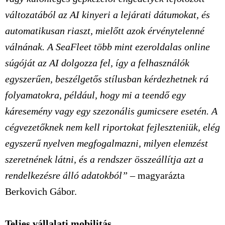
változatából az AI kinyeri a lejárati dátumokat, és
automatikusan riaszt, mielőtt azok érvénytelenné
válnának. A SeaFleet több mint ezeroldalas online
súgóját az AI dolgozza fel, így a felhasználók
egyszerűen, beszélgetős stílusban kérdezhetnek rá
folyamatokra, például, hogy mi a teendő egy
káresemény vagy egy szezonális gumicsere esetén. A
cégvezetőknek nem kell riportokat fejleszteniük, elég
egyszerű nyelven megfogalmazni, milyen elemzést
szeretnének látni, és a rendszer összeállítja azt a
rendelkezésre álló adatokból”
– magyarázta
Berkovich Gábor.
Teljes vállalati mobilitás