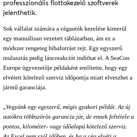
professzionális flottakezelő szoftverek
jelenthetik.
Sok vállalat számára a cégautók kezelése kimerül
egy manuálisan vezetett táblázatban, ám ez a
módszer rengeteg hibaforrást rejt. Egy egyszerű
mulasztás pedig láncreakciót indíthat el. A SeaCon
Europe ügyvezetője példaként említette, hogy egy
elvétett kötelező szerviz időpontja miatt elveszhet a
jármű garanciája.
„
Vegyünk egy egyszerű, mégis gyakori példát. Az új
autókra többszörös garancia jár, de ennek feltétele a
pontos, kilométer- vagy időalapú kötelező szerviz.
Az Excel nem szól időben, és ha a cég elvéti a