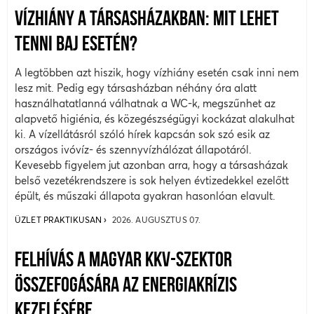
VÍZHIÁNY A TÁRSASHÁZAKBAN: MIT LEHET
TENNI BAJ ESETÉN?
A legtöbben azt hiszik, hogy vízhiány esetén csak inni nem
lesz mit. Pedig egy társasházban néhány óra alatt
használhatatlanná válhatnak a WC-k, megszűnhet az
alapvető higiénia, és közegészségügyi kockázat alakulhat
ki. A vízellátásról szóló hírek kapcsán sok szó esik az
országos ivóvíz- és szennyvízhálózat állapotáról.
Kevesebb figyelem jut azonban arra, hogy a társasházak
belső vezetékrendszere is sok helyen évtizedekkel ezelőtt
épült, és műszaki állapota gyakran hasonlóan elavult.
ÜZLET PRAKTIKUSAN
2026. AUGUSZTUS 07.
FELHÍVÁS A MAGYAR KKV-SZEKTOR
ÖSSZEFOGÁSÁRA AZ ENERGIAKRÍZIS
KEZELÉSÉRE