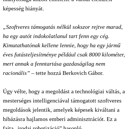
képesség hiányát.
„Szoftveres támogatás nélkül sokszor rejtve marad,
ha egy autót indokolatlanul tart fenn egy cég.
Kimutathatónak kellene lennie, hogy ha egy jármű
éves futásteljesítménye például csak 8000 kilométer,
mert annak a fenntartása gazdaságilag nem
racionális”
– tette hozzá Berkovich Gábor.
Úgy vélte, hogy a megoldást a technológiai váltás, a
mesterséges intelligenciával támogatott szoftveres
megoldások jelentik, amelyek képesek kiváltani a
hibázásra hajlamos emberi adminisztrációt. Ez a
fajta „irodai robotizáció” hasonló