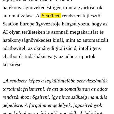
hatékonyságnövekedést ígér, mint a gyártósorok
automatizálása. A
SeaFleet
rendszert fejlesztő
SeaCon Europe ügyvezetője hangsúlyozta, hogy az
AI olyan területeken is azonnali megtakarítást és
hatékonyságnövekedést kínál, mint az automatizált
adatbevitel, az okmánydigitalizáció, intelligens
chatbot és tudásbázis vagy az adhoc-riportok
készítése.
„A rendszer képes a legkülönfélébb szervizszámlák
tartalmát felismerni, és azt automatikusan az adott
rendszámhoz rögzíteni, így nincs szükség manuális
gépelésre. A forgalmi engedélyek, jogosítványok
vagy különleges gépkezelői engedélyek lefotózott