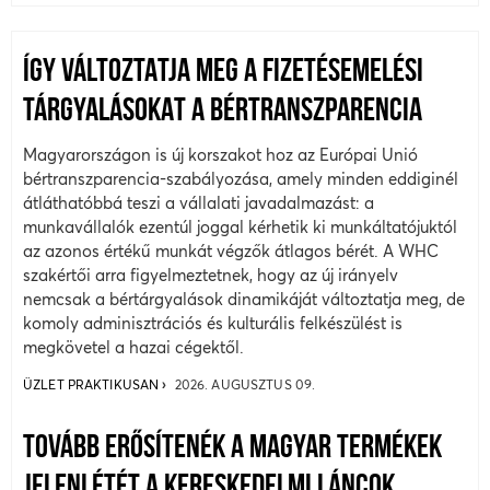
ÍGY VÁLTOZTATJA MEG A FIZETÉSEMELÉSI
TÁRGYALÁSOKAT A BÉRTRANSZPARENCIA
Magyarországon is új korszakot hoz az Európai Unió
bértranszparencia-szabályozása, amely minden eddiginél
átláthatóbbá teszi a vállalati javadalmazást: a
munkavállalók ezentúl joggal kérhetik ki munkáltatójuktól
az azonos értékű munkát végzők átlagos bérét. A WHC
szakértői arra figyelmeztetnek, hogy az új irányelv
nemcsak a bértárgyalások dinamikáját változtatja meg, de
komoly adminisztrációs és kulturális felkészülést is
megkövetel a hazai cégektől.
ÜZLET PRAKTIKUSAN
2026. AUGUSZTUS 09.
TOVÁBB ERŐSÍTENÉK A MAGYAR TERMÉKEK
JELENLÉTÉT A KERESKEDELMI LÁNCOK