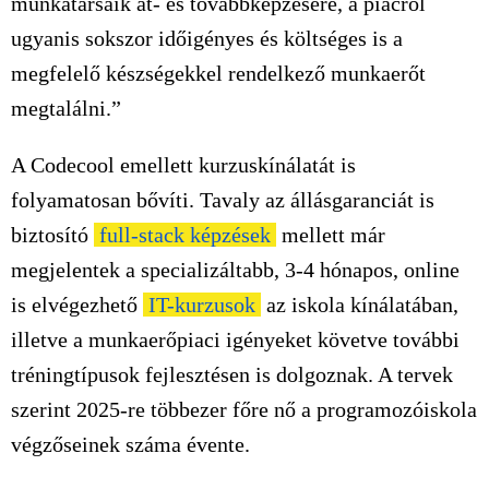
munkatársaik át- és továbbképzésére, a piacról
ugyanis sokszor időigényes és költséges is a
megfelelő készségekkel rendelkező munkaerőt
megtalálni.”
A Codecool emellett kurzuskínálatát is
folyamatosan bővíti. Tavaly az állásgaranciát is
biztosító
full-stack képzések
mellett már
megjelentek a specializáltabb, 3-4 hónapos, online
is elvégezhető
IT-kurzusok
az iskola kínálatában,
illetve a munkaerőpiaci igényeket követve további
tréningtípusok fejlesztésen is dolgoznak. A tervek
szerint 2025-re többezer főre nő a programozóiskola
végzőseinek száma évente.