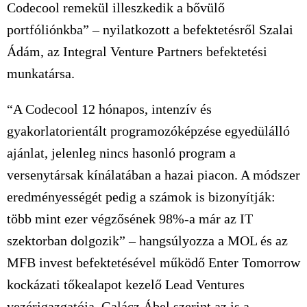
Codecool remekül illeszkedik a bővülő
portfóliónkba” – nyilatkozott a befektetésről Szalai
Ádám, az Integral Venture Partners befektetési
munkatársa.
“A Codecool 12 hónapos, intenzív és
gyakorlatorientált programozóképzése egyedülálló
ajánlat, jelenleg nincs hasonló program a
versenytársak kínálatában a hazai piacon. A módszer
eredményességét pedig a számok is bizonyítják:
több mint ezer végzősének 98%-a már az IT
szektorban dolgozik” – hangsúlyozza a MOL és az
MFB invest befektetésével működő Enter Tomorrow
kockázati tőkealapot kezelő Lead Ventures
vezérigazgatója. Galácz Ábel szerint az is a