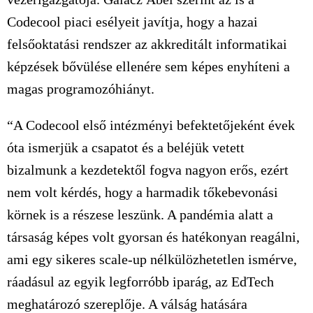
Codecool piaci esélyeit javítja, hogy a hazai
felsőoktatási rendszer az akkreditált informatikai
képzések bővülése ellenére sem képes enyhíteni a
magas programozóhiányt.
“A Codecool első intézményi befektetőjeként évek
óta ismerjük a csapatot és a beléjük vetett
bizalmunk a kezdetektől fogva nagyon erős, ezért
nem volt kérdés, hogy a harmadik tőkebevonási
körnek is a részese leszünk. A pandémia alatt a
társaság képes volt gyorsan és hatékonyan reagálni,
ami egy sikeres scale-up nélkülözhetetlen ismérve,
ráadásul az egyik legforróbb iparág, az EdTech
meghatározó szereplője. A válság hatására