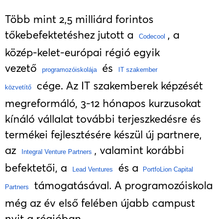
Több mint 2,5 milliárd forintos
tőkebefektetéshez jutott a
, a
Codecool
közép-kelet-európai régió egyik
vezető
és
programozóiskolája
IT szakember
cége. Az IT szakemberek képzését
közvetítő
megreformáló, 3-12 hónapos kurzusokat
kínáló vállalat további terjeszkedésre és
termékei fejlesztésére készül új partnere,
az
, valamint korábbi
Integral Venture Partners
befektetői, a
és a
Lead Ventures
PortfoLion Capital
támogatásával. A programozóiskola
Partners
még az év első felében újabb campust
nyit a régióban.