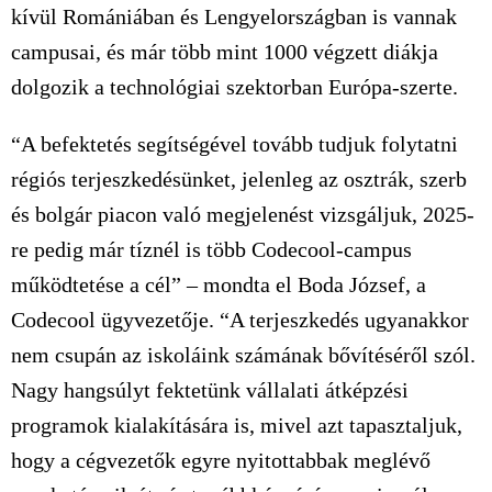
kívül Romániában és Lengyelországban is vannak
campusai, és már több mint 1000 végzett diákja
dolgozik a technológiai szektorban Európa-szerte.
“A befektetés segítségével tovább tudjuk folytatni
régiós terjeszkedésünket, jelenleg az osztrák, szerb
és bolgár piacon való megjelenést vizsgáljuk, 2025-
re pedig már tíznél is több Codecool-campus
működtetése a cél” – mondta el Boda József, a
Codecool ügyvezetője. “A terjeszkedés ugyanakkor
nem csupán az iskoláink számának bővítéséről szól.
Nagy hangsúlyt fektetünk vállalati átképzési
programok kialakítására is, mivel azt tapasztaljuk,
hogy a cégvezetők egyre nyitottabbak meglévő