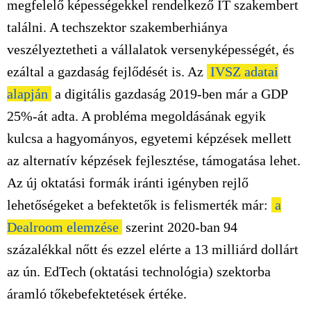
megfelelő képességekkel rendelkező IT szakembert
találni. A techszektor szakemberhiánya
veszélyeztetheti a vállalatok versenyképességét, és
ezáltal a gazdaság fejlődését is. Az
IVSZ adatai
alapján
a digitális gazdaság 2019-ben már a GDP
25%-át adta. A probléma megoldásának egyik
kulcsa a hagyományos, egyetemi képzések mellett
az alternatív képzések fejlesztése, támogatása lehet.
Az új oktatási formák iránti igényben rejlő
lehetőségeket a befektetők is felismerték már:
a
Dealroom elemzése
szerint 2020-ban 94
százalékkal nőtt és ezzel elérte a 13 milliárd dollárt
az ún. EdTech (oktatási technológia) szektorba
áramló tőkebefektetések értéke.