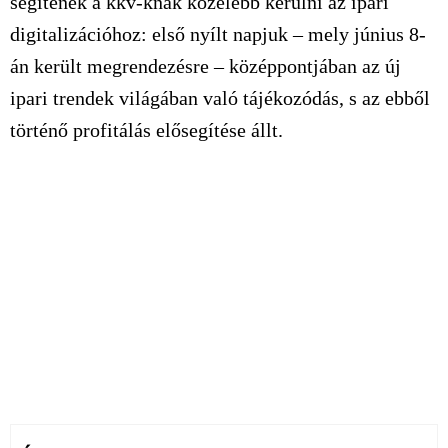
segítenek a kkv-knak közelebb kerülni az ipari
digitalizációhoz: első nyílt napjuk – mely június 8-
án került megrendezésre – középpontjában az új
ipari trendek világában való tájékozódás, s az ebből
történő profitálás elősegítése állt.