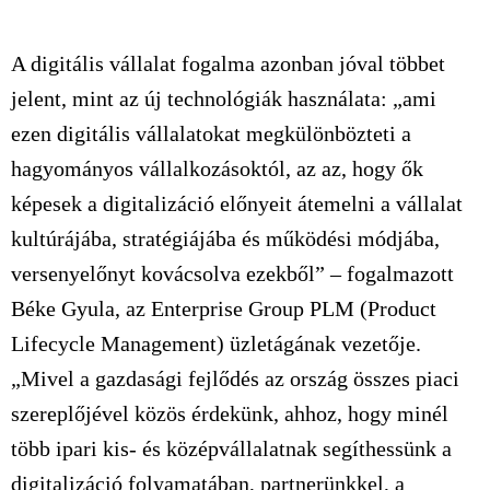
A digitális vállalat fogalma azonban jóval többet
jelent, mint az új technológiák használata: „ami
ezen digitális vállalatokat megkülönbözteti a
hagyományos vállalkozásoktól, az az, hogy ők
képesek a digitalizáció előnyeit átemelni a vállalat
kultúrájába, stratégiájába és működési módjába,
versenyelőnyt kovácsolva ezekből” – fogalmazott
Béke Gyula, az Enterprise Group PLM (Product
Lifecycle Management) üzletágának vezetője.
„Mivel a gazdasági fejlődés az ország összes piaci
szereplőjével közös érdekünk, ahhoz, hogy minél
több ipari kis- és középvállalatnak segíthessünk a
digitalizáció folyamatában, partnerünkkel, a