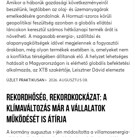
Amikor a háborúk gazdasági következményeiről
beszélünk, legtöbben az olaj- és üzemanyagárak
emelkedésére gondolnak. A Hormuzi-szoros körüli
geopolitikai feszültség azonban a globális ellátási
láncokon keresztül számos hétköznapi termék árát is
növelheti. A magasabb energia-, szállítási és
alapanyagköltségek idővel megjelennek a fogyasztói
árakban, még olyan termékek esetében is, amelyeket nem
a konfliktus térségében állítanak elő. A helyzet lehetséges
hatásait a Magyarországon is elérhető globális befektetési
alkalmazás, az XTB szakértője, Leisztner Dávid elemezte
ÜZLET PRAKTIKUSAN
2026. AUGUSZTUS 08.
REKORDHŐSÉG, REKORDKOCKÁZAT: A
KLÍMAVÁLTOZÁS MÁR A VÁLLALATOK
MŰKÖDÉSÉT IS ÁTÍRJA
A kormány augusztus 1-jén módosította a villamosenergia-