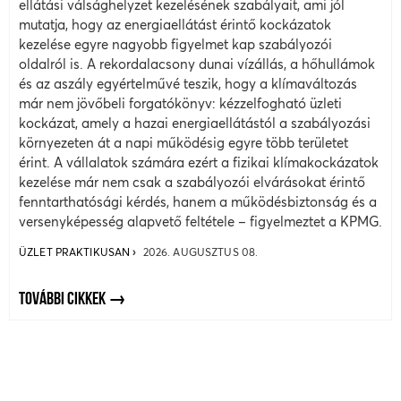
ellátási válsághelyzet kezelésének szabályait, ami jól
mutatja, hogy az energiaellátást érintő kockázatok
kezelése egyre nagyobb figyelmet kap szabályozói
oldalról is. A rekordalacsony dunai vízállás, a hőhullámok
és az aszály egyértelművé teszik, hogy a klímaváltozás
már nem jövőbeli forgatókönyv: kézzelfogható üzleti
kockázat, amely a hazai energiaellátástól a szabályozási
környezeten át a napi működésig egyre több területet
érint. A vállalatok számára ezért a fizikai klímakockázatok
kezelése már nem csak a szabályozói elvárásokat érintő
fenntarthatósági kérdés, hanem a működésbiztonság és a
versenyképesség alapvető feltétele – figyelmeztet a KPMG.
ÜZLET PRAKTIKUSAN
2026. AUGUSZTUS 08.
TOVÁBBI CIKKEK