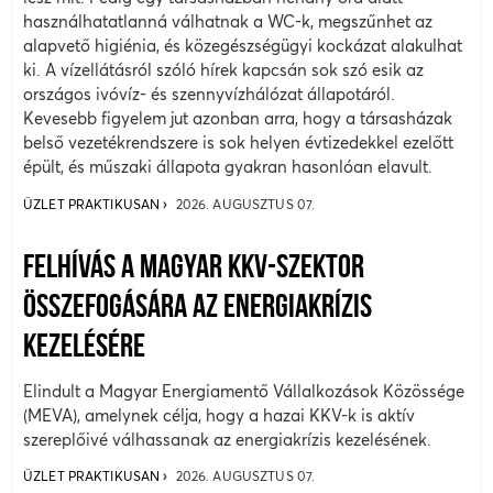
használhatatlanná válhatnak a WC-k, megszűnhet az
alapvető higiénia, és közegészségügyi kockázat alakulhat
ki. A vízellátásról szóló hírek kapcsán sok szó esik az
országos ivóvíz- és szennyvízhálózat állapotáról.
Kevesebb figyelem jut azonban arra, hogy a társasházak
belső vezetékrendszere is sok helyen évtizedekkel ezelőtt
épült, és műszaki állapota gyakran hasonlóan elavult.
ÜZLET PRAKTIKUSAN
2026. AUGUSZTUS 07.
FELHÍVÁS A MAGYAR KKV-SZEKTOR
ÖSSZEFOGÁSÁRA AZ ENERGIAKRÍZIS
KEZELÉSÉRE
Elindult a Magyar Energiamentő Vállalkozások Közössége
(MEVA), amelynek célja, hogy a hazai KKV-k is aktív
szereplőivé válhassanak az energiakrízis kezelésének.
ÜZLET PRAKTIKUSAN
2026. AUGUSZTUS 07.