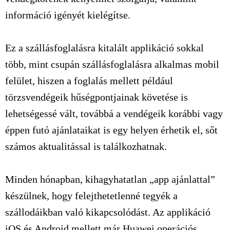
információ igényét kielégítse.
Ez a szállásfoglalásra kitalált applikáció sokkal
több, mint csupán szállásfoglalásra alkalmas mobil
felület, hiszen a foglalás mellett például
törzsvendégeik hűségpontjainak követése is
lehetségessé vált, továbbá a vendégeik korábbi vagy
éppen futó ajánlataikat is egy helyen érhetik el, sőt
számos aktualitással is találkozhatnak.
Minden hónapban, kihagyhatatlan „app ajánlattal”
készülnek, hogy felejthetetlenné tegyék a
szállodáikban való kikapcsolódást. Az applikáció
iOS és Android mellett már Huawei operációs