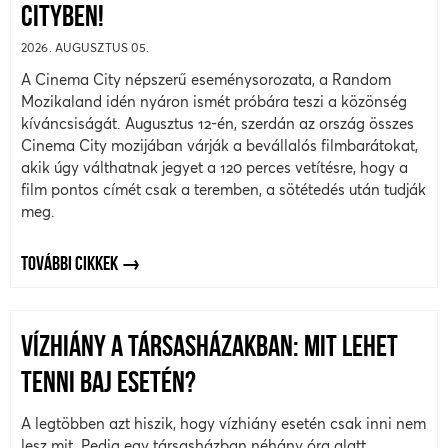
CITYBEN!
2026. AUGUSZTUS 05.
A Cinema City népszerű eseménysorozata, a Random
Mozikaland idén nyáron ismét próbára teszi a közönség
kíváncsiságát. Augusztus 12-én, szerdán az ország összes
Cinema City mozijában várják a bevállalós filmbarátokat,
akik úgy válthatnak jegyet a 120 perces vetítésre, hogy a
film pontos címét csak a teremben, a sötétedés után tudják
meg.
TOVÁBBI CIKKEK
VÍZHIÁNY A TÁRSASHÁZAKBAN: MIT LEHET
TENNI BAJ ESETÉN?
A legtöbben azt hiszik, hogy vízhiány esetén csak inni nem
lesz mit. Pedig egy társasházban néhány óra alatt