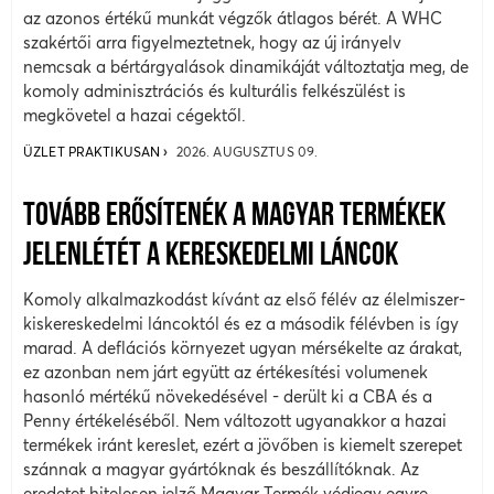
az azonos értékű munkát végzők átlagos bérét. A WHC
szakértői arra figyelmeztetnek, hogy az új irányelv
nemcsak a bértárgyalások dinamikáját változtatja meg, de
komoly adminisztrációs és kulturális felkészülést is
megkövetel a hazai cégektől.
ÜZLET PRAKTIKUSAN
2026. AUGUSZTUS 09.
TOVÁBB ERŐSÍTENÉK A MAGYAR TERMÉKEK
JELENLÉTÉT A KERESKEDELMI LÁNCOK
Komoly alkalmazkodást kívánt az első félév az élelmiszer-
kiskereskedelmi láncoktól és ez a második félévben is így
marad. A deflációs környezet ugyan mérsékelte az árakat,
ez azonban nem járt együtt az értékesítési volumenek
hasonló mértékű növekedésével - derült ki a CBA és a
Penny értékeléséből. Nem változott ugyanakkor a hazai
termékek iránt kereslet, ezért a jövőben is kiemelt szerepet
szánnak a magyar gyártóknak és beszállítóknak. Az
eredetet hitelesen jelző Magyar Termék védjegy egyre