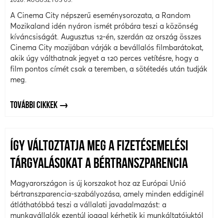
A Cinema City népszerű eseménysorozata, a Random
Mozikaland idén nyáron ismét próbára teszi a közönség
kíváncsiságát. Augusztus 12-én, szerdán az ország összes
Cinema City mozijában várják a bevállalós filmbarátokat,
akik úgy válthatnak jegyet a 120 perces vetítésre, hogy a
film pontos címét csak a teremben, a sötétedés után tudják
meg.
TOVÁBBI CIKKEK
ÍGY VÁLTOZTATJA MEG A FIZETÉSEMELÉSI
TÁRGYALÁSOKAT A BÉRTRANSZPARENCIA
Magyarországon is új korszakot hoz az Európai Unió
bértranszparencia-szabályozása, amely minden eddiginél
átláthatóbbá teszi a vállalati javadalmazást: a
munkavállalók ezentúl joggal kérhetik ki munkáltatójuktól