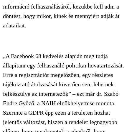
információ felhasználásáról, kezükbe kell adni a
döntést, hogy mikor, kinek és mennyiért adják át
adataikat.
„A Facebook 68 kedvelés alapján meg tudja
állapítani egy felhasználó politikai hovatartozását.
Erre a regisztrációt megelőzően, egy részletes
tájékoztató átolvasását követően sem lehetnek
felkészülve az internetezők” – ezt már dr. Szabó
Endre Győző, a NAIH elnökhelyettese mondta.
Szerinte a GDPR épp ezen a területen hozhat
jelentős változást, hiszen a rendelet legnagyobb
előnye, hogy megköveteli a cégektől, hogy