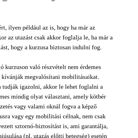
t, ilyen például az is, hogy ha már az
or az utazást csak akkor foglalja le, ha már a
st, hogy a kurzusa biztosan indulni fog.
uló kurzuson való részvételt nem érdemes
 kívánják megvalósítani mobilitásaikat.
tudják igazolni, akkor le lehet foglalni a
demes mindig olyat választani, amely kötbér
izetés vagy valami oknál fogva a képző
usra vagy egy mobilitási célnak, nem csak
vezett sztornó-biztosítást is, ami garantálja,
úsulása (pl. utazás előtti betegség) esetén