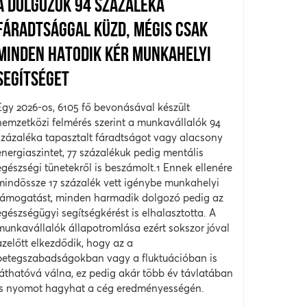
A DOLGOZÓK 94 SZÁZALÉKA
FÁRADTSÁGGAL KÜZD, MÉGIS CSAK
MINDEN HATODIK KÉR MUNKAHELYI
SEGÍTSÉGET
Egy 2026-os, 6105 fő bevonásával készült
nemzetközi felmérés szerint a munkavállalók 94
százaléka tapasztalt fáradtságot vagy alacsony
energiaszintet, 77 százalékuk pedig mentális
egészségi tünetekről is beszámolt.1 Ennek ellenére
mindössze 17 százalék vett igénybe munkahelyi
támogatást, minden harmadik dolgozó pedig az
egészségügyi segítségkérést is elhalasztotta. A
munkavállalók állapotromlása ezért sokszor jóval
azelőtt elkezdődik, hogy az a
betegszabadságokban vagy a fluktuációban is
láthatóvá válna, ez pedig akár több év távlatában
is nyomot hagyhat a cég eredményességén.