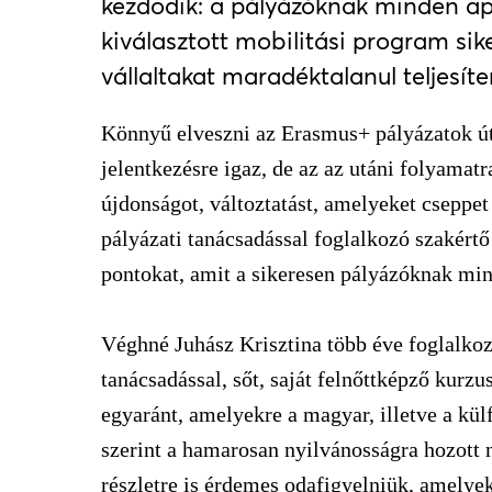
kezdődik: a pályázóknak minden apró
kiválasztott mobilitási program si
vállaltakat maradéktalanul teljesíte
Könnyű elveszni az Erasmus+ pályázatok út
jelentkezésre igaz, de az az utáni folyamat
újdonságot, változtatást, amelyeket csepp
pályázati tanácsadással foglalkozó szakértő
pontokat, amit a sikeresen pályázóknak mi
Véghné Juhász Krisztina több éve foglalko
tanácsadással, sőt, saját felnőttképző kurzu
egyaránt, amelyekre a magyar, illetve a kü
szerint a hamarosan nyilvánosságra hozott
részletre is érdemes odafigyelniük, amelye