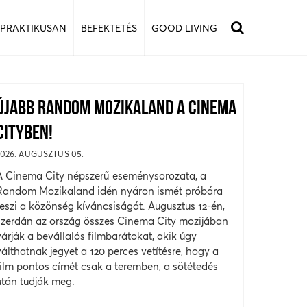
 PRAKTIKUSAN
BEFEKTETÉS
GOOD LIVING
ÚJABB RANDOM MOZIKALAND A CINEMA
CITYBEN!
2026. AUGUSZTUS 05.
A Cinema City népszerű eseménysorozata, a
Random Mozikaland idén nyáron ismét próbára
teszi a közönség kíváncsiságát. Augusztus 12-én,
szerdán az ország összes Cinema City mozijában
várják a bevállalós filmbarátokat, akik úgy
válthatnak jegyet a 120 perces vetítésre, hogy a
film pontos címét csak a teremben, a sötétedés
után tudják meg.