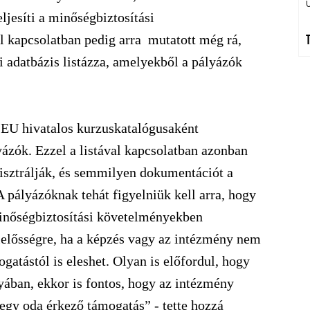
ljesíti a minőségbiztosítási
 kapcsolatban pedig arra mutatott még rá,
 adatbázis listázza, amelyekből a pályázók
 EU hivatalos kurzuskatalógusaként
yázók. Ezzel a listával kapcsolatban azonban
isztrálják, és semmilyen dokumentációt a
A pályázóknak tehát figyelniük kell arra, hogy
 minőségbiztosítási követelményekben
lelősségre, ha a képzés vagy az intézmény nem
gatástól is eleshet. Olyan is előfordul, hogy
yában, ekkor is fontos, hogy az intézmény
 egy oda érkező támogatás” - tette hozzá