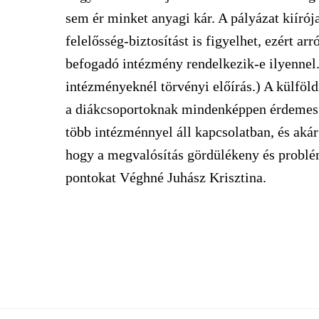
sem ér minket anyagi kár. A pályázat kiíró
felelősség-biztosítást is figyelhet, ezért 
befogadó intézmény rendelkezik-e ilyennel.
intézményeknél törvényi előírás.) A külföl
a diákcsoportoknak mindenképpen érdemes e
több intézménnyel áll kapcsolatban, és akár 
hogy a megvalósítás gördülékeny és problé
pontokat Véghné Juhász Krisztina.