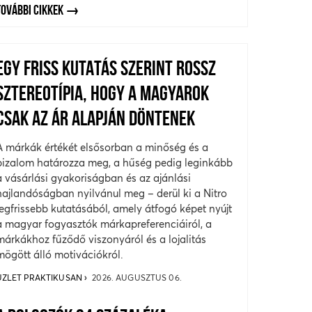
TOVÁBBI CIKKEK
EGY FRISS KUTATÁS SZERINT ROSSZ
SZTEREOTÍPIA, HOGY A MAGYAROK
CSAK AZ ÁR ALAPJÁN DÖNTENEK
A márkák értékét elsősorban a minőség és a
bizalom határozza meg, a hűség pedig leginkább
a vásárlási gyakoriságban és az ajánlási
hajlandóságban nyilvánul meg – derül ki a Nitro
legfrissebb kutatásából, amely átfogó képet nyújt
a magyar fogyasztók márkapreferenciáiról, a
márkákhoz fűződő viszonyáról és a lojalitás
mögött álló motivációkról.
ÜZLET PRAKTIKUSAN
2026. AUGUSZTUS 06.