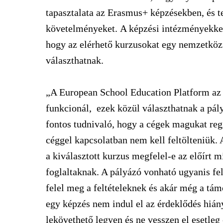
tapasztalata az Erasmus+ képzésekben, és te
követelményeket. A képzési intézményekkel
hogy az elérhető kurzusokat egy nemzetközi
választhatnak.
„A European School Education Platform az
funkcionál, ezek közül választhatnak a pál
fontos tudnivaló, hogy a cégek magukat reg
céggel kapcsolatban nem kell feltölteniük. 
a kiválasztott kurzus megfelel-e az előírt
foglaltaknak. A pályázó vonható ugyanis fe
felel meg a feltételeknek és akár még a támo
egy képzés nem indul el az érdeklődés hián
lekövethető legyen és ne vesszen el esetleg