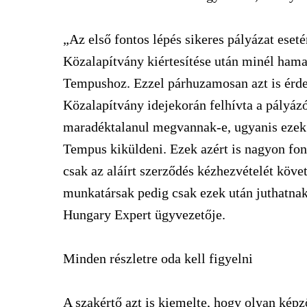
„Az első fontos lépés sikeres pályázat eset
Közalapítvány kiértesítése után minél hamar
Tempushoz. Ezzel párhuzamosan azt is érde
Közalapítvány idejekorán felhívta a pályáz
maradéktalanul megvannak-e, ugyanis ezek 
Tempus kiküldeni. Ezek azért is nagyon fon
csak az aláírt szerződés kézhezvételét köv
munkatársak pedig csak ezek után juthatnak 
Hungary Expert ügyvezetője.
Minden részletre oda kell figyelni
A szakértő azt is kiemelte, hogy olyan kép