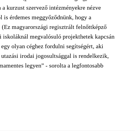
ja a kurzust szervező intézményekre nézve
arról is érdemes meggyőződnünk, hogy a
 (Ez magyarországi regisztrált felnőttképző
di iskoláknál megvalósuló projekthetek kapcsán
gy olyan céghez fordulni segítségért, aki
utazási irodai jogosultsággal is rendelkezik,
mamentes legyen” - sorolta a legfontosabb