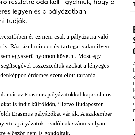
 részletre oda kell figyelniük, hogy a
keres legyen és a pályázatban
ni tudják.
vesztőiben és ez nem csak a pályázatra való
ra is. Ráadásul minden év tartogat valamilyen
et sem egyszerű nyomon követni. Most egy
 segítségével összeszedtük azokat a lényeges
ndenképpen érdemes szem előtt tartania.
zik már az Erasmus pályázatokkal kapcsolatos
sokat is indít külföldön, illetve Budapesten
lföldi Erasmus pályázókat várják. A szakember
 nyertes pályázatok beadóinak számos olyan
kre először nem is gondoltak.