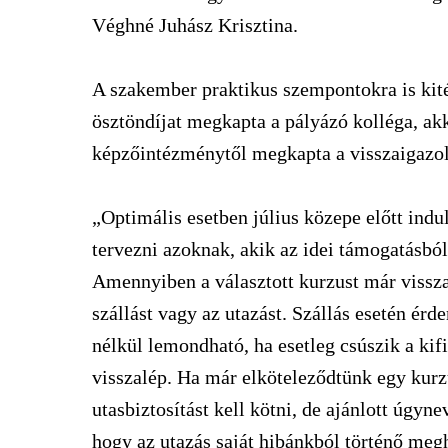
Véghné Juhász Krisztina.
A szakember praktikus szempontokra is kitér
ösztöndíjat megkapta a pályázó kolléga, akk
képzőintézménytől megkapta a visszaigazolá
„Optimális esetben július közepe előtt ind
tervezni azoknak, akik az idei támogatásból
Amennyiben a választott kurzust már vissza 
szállást vagy az utazást. Szállás esetén ér
nélkül lemondható, ha esetleg csúszik a kif
visszalép. Ha már elköteleződtünk egy kurz
utasbiztosítást kell kötni, de ajánlott úgyne
hogy az utazás saját hibánkból történő meghi