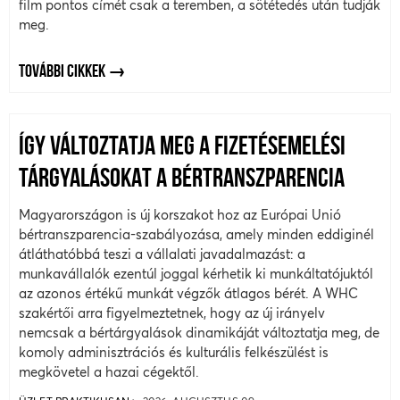
film pontos címét csak a teremben, a sötétedés után tudják
meg.
TOVÁBBI CIKKEK
ÍGY VÁLTOZTATJA MEG A FIZETÉSEMELÉSI
TÁRGYALÁSOKAT A BÉRTRANSZPARENCIA
Magyarországon is új korszakot hoz az Európai Unió
bértranszparencia-szabályozása, amely minden eddiginél
átláthatóbbá teszi a vállalati javadalmazást: a
munkavállalók ezentúl joggal kérhetik ki munkáltatójuktól
az azonos értékű munkát végzők átlagos bérét. A WHC
szakértői arra figyelmeztetnek, hogy az új irányelv
nemcsak a bértárgyalások dinamikáját változtatja meg, de
komoly adminisztrációs és kulturális felkészülést is
megkövetel a hazai cégektől.