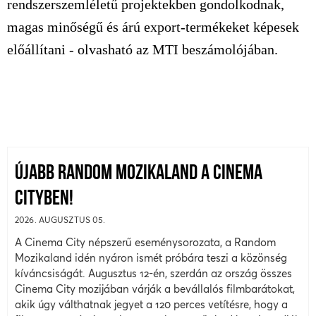
rendszerszemléletű projektekben gondolkodnak,
magas minőségű és árú export-termékeket képesek
előállítani - olvasható az MTI beszámolójában.
ÚJABB RANDOM MOZIKALAND A CINEMA
CITYBEN!
2026. AUGUSZTUS 05.
A Cinema City népszerű eseménysorozata, a Random
Mozikaland idén nyáron ismét próbára teszi a közönség
kíváncsiságát. Augusztus 12-én, szerdán az ország összes
Cinema City mozijában várják a bevállalós filmbarátokat,
akik úgy válthatnak jegyet a 120 perces vetítésre, hogy a