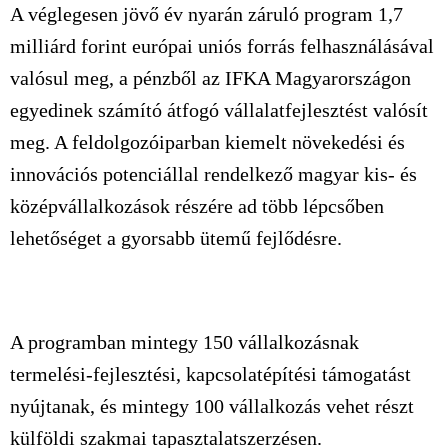
A véglegesen jövő év nyarán záruló program 1,7
milliárd forint európai uniós forrás felhasználásával
valósul meg, a pénzből az IFKA Magyarországon
egyedinek számító átfogó vállalatfejlesztést valósít
meg. A feldolgozóiparban kiemelt növekedési és
innovációs potenciállal rendelkező magyar kis- és
középvállalkozások részére ad több lépcsőben
lehetőséget a gyorsabb ütemű fejlődésre.
A programban mintegy 150 vállalkozásnak
termelési-fejlesztési, kapcsolatépítési támogatást
nyújtanak, és mintegy 100 vállalkozás vehet részt
külföldi szakmai tapasztalatszerzésen.