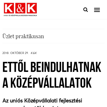
Üzlet praktikusan
2018. OKTÓBER 29.
K&K
ETTŐL BEINDULHATNAK
A KÖZÉPVÁLLALATOK
Az uniós Középvállalati fejlesztési