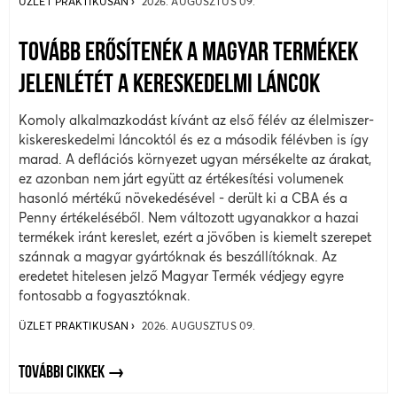
ÜZLET PRAKTIKUSAN
2026. AUGUSZTUS 09.
TOVÁBB ERŐSÍTENÉK A MAGYAR TERMÉKEK
JELENLÉTÉT A KERESKEDELMI LÁNCOK
Komoly alkalmazkodást kívánt az első félév az élelmiszer-
kiskereskedelmi láncoktól és ez a második félévben is így
marad. A deflációs környezet ugyan mérsékelte az árakat,
ez azonban nem járt együtt az értékesítési volumenek
hasonló mértékű növekedésével - derült ki a CBA és a
Penny értékeléséből. Nem változott ugyanakkor a hazai
termékek iránt kereslet, ezért a jövőben is kiemelt szerepet
szánnak a magyar gyártóknak és beszállítóknak. Az
eredetet hitelesen jelző Magyar Termék védjegy egyre
fontosabb a fogyasztóknak.
ÜZLET PRAKTIKUSAN
2026. AUGUSZTUS 09.
TOVÁBBI CIKKEK