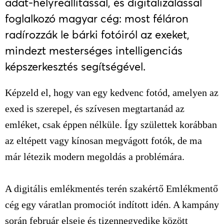
adat-helyreállítással, és digitalizálással
foglalkozó magyar cég: most féláron
radírozzák le bárki fotóiról az exeket,
mindezt mesterséges intelligenciás
képszerkesztés segítségével.
Képzeld el, hogy van egy kedvenc fotód, amelyen az
exed is szerepel, és szívesen megtartanád az
emléket, csak éppen nélküle. Így születtek korábban
az eltépett vagy kínosan megvágott fotók, de ma
már létezik modern megoldás a problémára.
A digitális emlékmentés terén szakértő Emlékmentő
cég egy váratlan promociót indított idén. A kampány
során február elseje és tizennegyedike között