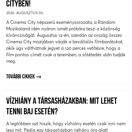
CITYBEN!
2026. AUGUSZTUS 05.
A Cinema City népszerű eseménysorozata, a Random
Mozikaland idén nyáron ismét próbára teszi a közönség
kíváncsiságát. Augusztus 12-én, szerdán az ország összes
Cinema City mozijában várják a bevállalós filmbarátokat,
akik úgy válthatnak jegyet a 120 perces vetítésre, hogy a
film pontos címét csak a teremben, a sötétedés után tudják
meg.
TOVÁBBI CIKKEK
VÍZHIÁNY A TÁRSASHÁZAKBAN: MIT LEHET
TENNI BAJ ESETÉN?
A legtöbben azt hiszik, hogy vízhiány esetén csak inni nem
lesz mit. Pedig egy társasházban néhány óra alatt