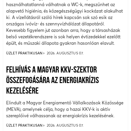
használhatatlanná válhatnak a WC-k, megszűnhet az
alapvető higiénia, és közegészségügyi kockázat alakulhat
ki. A vízellátásról szóló hírek kapcsán sok szó esik az
országos ivóvíz- és szennyvízhálózat állapotáról.
Kevesebb figyelem jut azonban arra, hogy a társasházak
belső vezetékrendszere is sok helyen évtizedekkel ezelőtt
épült, és műszaki állapota gyakran hasonlóan elavult.
ÜZLET PRAKTIKUSAN
2026. AUGUSZTUS 07.
FELHÍVÁS A MAGYAR KKV-SZEKTOR
ÖSSZEFOGÁSÁRA AZ ENERGIAKRÍZIS
KEZELÉSÉRE
Elindult a Magyar Energiamentő Vállalkozások Közössége
(MEVA), amelynek célja, hogy a hazai KKV-k is aktív
szereplőivé válhassanak az energiakrízis kezelésének.
ÜZLET PRAKTIKUSAN
2026. AUGUSZTUS 07.