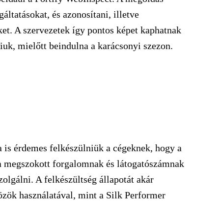
áltatásokat, és azonosítani, illetve
ket. A szervezetek így pontos képet kaphatnak
iuk, mielőtt beindulna a karácsonyi szezon.
a is érdemes felkészülniük a cégeknek, hogy a
 a megszokott forgalomnak és látogatószámnak
olgálni. A felkészültség állapotát akár
közök használatával, mint a Silk Performer