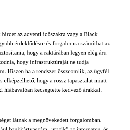
 hirdet az adventi időszakra vagy a Black
gyobb érdeklődésre és forgalomra számíthat az
iztosítania, hogy a raktárában legyen elég áru
dnia, hogy infrastruktúráját ne tudja
ám. Hiszen ha a rendszer összeomlik, az ügyfél
is elképzelhető, hogy a rossz tapasztalat miatt
ki hiábavalóan kecsegtette kedvező árakkal.
őséget látnak a megnövekedett forgalomban.
dául bankkártyaszám „utazik” az interneten, és