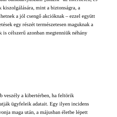
 kiszolgálására, mint a biztonságra, a
etnek a jól csengő akcióknak – ezzel együtt
getések egy részét természetesen maguknak a
ak is célszerű azonban megtenniük néhány
 veszély a kibertérben, ha feltörik
atják ügyfeleik adatait. Egy ilyen incidens
onja maga után, a májusban életbe lépett