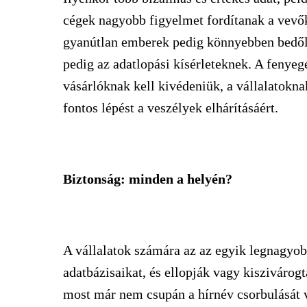
cégek nagyobb figyelmet fordítanak a vevők
gyanútlan emberek pedig könnyebben bedőlh
pedig az adatlopási kísérleteknek. A fenye
vásárlóknak kell kivédeniük, a vállalatokn
fontos lépést a veszélyek elhárításáért.
Biztonság: minden a helyén?
A vállalatok számára az az egyik legnagyobb
adatbázisaikat, és ellopják vagy kiszivárogt
most már nem csupán a hírnév csorbulását v