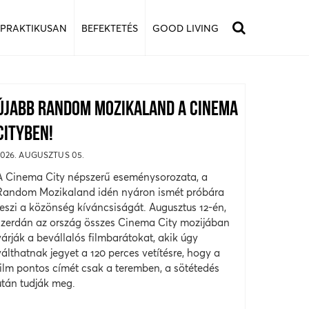
 PRAKTIKUSAN
BEFEKTETÉS
GOOD LIVING
ÚJABB RANDOM MOZIKALAND A CINEMA
CITYBEN!
2026. AUGUSZTUS 05.
A Cinema City népszerű eseménysorozata, a
Random Mozikaland idén nyáron ismét próbára
teszi a közönség kíváncsiságát. Augusztus 12-én,
szerdán az ország összes Cinema City mozijában
várják a bevállalós filmbarátokat, akik úgy
válthatnak jegyet a 120 perces vetítésre, hogy a
film pontos címét csak a teremben, a sötétedés
után tudják meg.