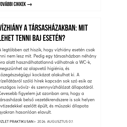
TOVÁBBI CIKKEK
VÍZHIÁNY A TÁRSASHÁZAKBAN: MIT
LEHET TENNI BAJ ESETÉN?
A legtöbben azt hiszik, hogy vízhiány esetén csak
inni nem lesz mit. Pedig egy társasházban néhány
óra alatt használhatatlanná válhatnak a WC-k,
megszűnhet az alapvető higiénia, és
közegészségügyi kockázat alakulhat ki. A
vízellátásról szóló hírek kapcsán sok szó esik az
országos ivóvíz- és szennyvízhálózat állapotáról.
Kevesebb figyelem jut azonban arra, hogy a
társasházak belső vezetékrendszere is sok helyen
évtizedekkel ezelőtt épült, és műszaki állapota
gyakran hasonlóan elavult.
ÜZLET PRAKTIKUSAN
2026. AUGUSZTUS 07.