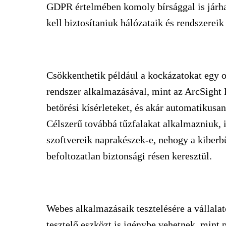
GDPR értelmében komoly bírsággal is járha
kell biztosítaniuk hálózataik és rendszerei
Csökkenthetik például a kockázatokat egy 
rendszer alkalmazásával, mint az ArcSight 
betörési kísérleteket, és akár automatikusan
Célszerű továbbá tűzfalakat alkalmazniuk, i
szoftvereik naprakészek-e, nehogy a kiber
befoltozatlan biztonsági résen keresztül.
Webes alkalmazásaik tesztelésére a vállala
tesztelő eszközt is igénybe vehetnek, mint