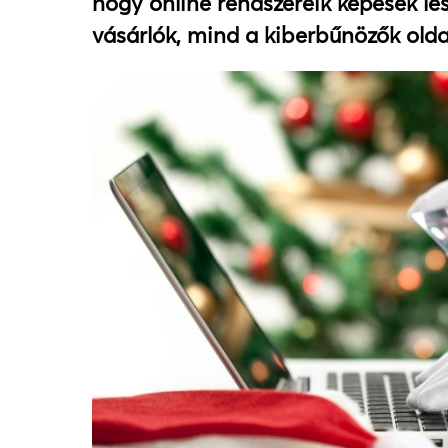
hogy online rendszereik képesek le
vásárlók, mind a kiberbűnözők olda