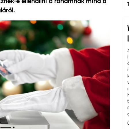
sznek-e ellenállni a rohamnak mind a
láról.