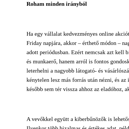
Roham minden irányból
Ha egy vállalat kedvezményes online akciót
Friday napjára, akkor – érthető módon – na
adott periódusban. Ezért nemcsak azt kell b
és munkaerő, hanem arról is fontos gondosko
leterhelni a nagyobb látogató- és vásárlósz
kénytelen lesz más forrás után nézni, és az 
később sem tér vissza ahhoz az eladóhoz, a
A vevőkkel együtt a kiberbűnözők is lehet
Ilyenkor több bizalmas és értékes adat, pél