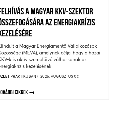
FELHÍVÁS A MAGYAR KKV-SZEKTOR
ÖSSZEFOGÁSÁRA AZ ENERGIAKRÍZIS
KEZELÉSÉRE
Elindult a Magyar Energiamentő Vállalkozások
Közössége (MEVA), amelynek célja, hogy a hazai
KKV-k is aktív szereplőivé válhassanak az
energiakrízis kezelésének.
ÜZLET PRAKTIKUSAN
2026. AUGUSZTUS 07.
TOVÁBBI CIKKEK