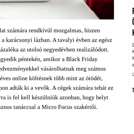
alat számára rendkívül mozgalmas, hiszen
 a karácsonyi lázban. A tavalyi évben az egész
ázaléka az utolsó negyedévben realizálódott.
gyedik péntekén, amikor a Black Friday
kedvezményekkel vásárolhatnak meg számos
éves online költésnek több mint az ötödét,
pon adták ki a vevők. A cégek számára tehát ez
rra is fel kell készülniük azonban, hogy helyt
sznos tanáccsal a Micro Focus szakértői.