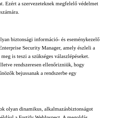
t. Ezért a szervezeteknek megfelelő védelmet
k számára.
olyan biztonsági információ- és eseménykezelő
Enterprise Security Manager, amely észleli a
 meg is teszi a szükséges válaszlépéseket.
lletve rendszeresen ellenőrizniük, hogy
bűnözők bejussanak a rendszerbe egy
tok olyan dinamikus, alkalmazásbiztonságot
 például a Fortify WebInspect. A megoldás