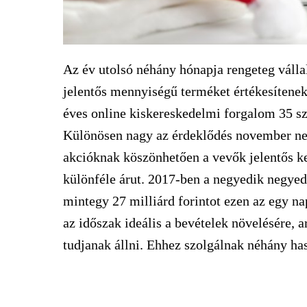
Az év utolsó néhány hónapja rengeteg váll
jelentős mennyiségű terméket értékesítenek
éves online kiskereskedelmi forgalom 35 sz
Különösen nagy az érdeklődés november ne
akcióknak köszönhetően a vevők jelentős 
különféle árut. 2017-ben a negyedik negyed
mintegy 27 milliárd forintot ezen az egy na
az időszak ideális a bevételek növelésére, a
tudjanak állni. Ehhez szolgálnak néhány ha