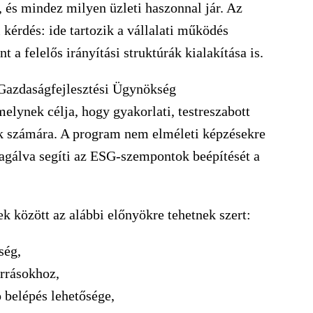
 és mindez milyen üzleti haszonnal jár. Az
érdés: ide tartozik a vállalati működés
t a felelős irányítási struktúrák kialakítása is.
 Gazdaságfejlesztési Ügynökség
melynek célja, hogy gyakorlati, testreszabott
k számára. A program nem elméleti képzésekre
eagálva segíti az ESG-szempontok beépítését a
k között az alábbi előnyökre tehetnek szert:
ség,
orrásokhoz,
ó belépés lehetősége,