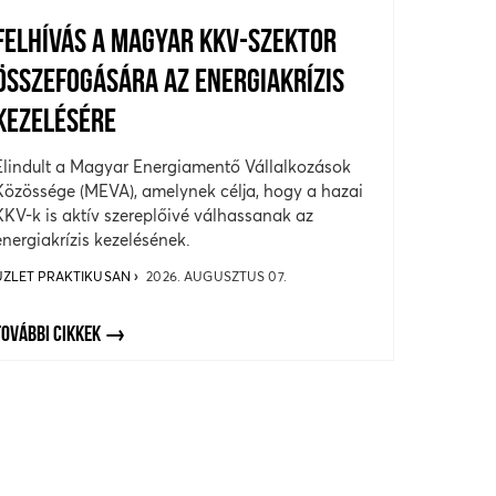
FELHÍVÁS A MAGYAR KKV-SZEKTOR
ÖSSZEFOGÁSÁRA AZ ENERGIAKRÍZIS
KEZELÉSÉRE
Elindult a Magyar Energiamentő Vállalkozások
Közössége (MEVA), amelynek célja, hogy a hazai
KKV-k is aktív szereplőivé válhassanak az
energiakrízis kezelésének.
ÜZLET PRAKTIKUSAN
2026. AUGUSZTUS 07.
TOVÁBBI CIKKEK