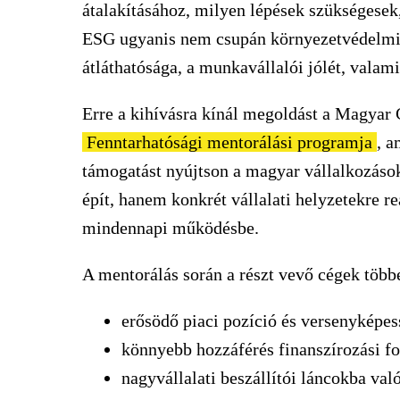
átalakításához, milyen lépések szükségesek,
ESG ugyanis nem csupán környezetvédelmi k
átláthatósága, a munkavállalói jólét, valamin
Erre a kihívásra kínál megoldást a Magyar
Fenntarhatósági mentorálási programja
, a
támogatást nyújtson a magyar vállalkozáso
épít, hanem konkrét vállalati helyzetekre r
mindennapi működésbe.
A mentorálás során a részt vevő cégek többe
erősödő piaci pozíció és versenyképes
könnyebb hozzáférés finanszírozási f
nagyvállalati beszállítói láncokba val