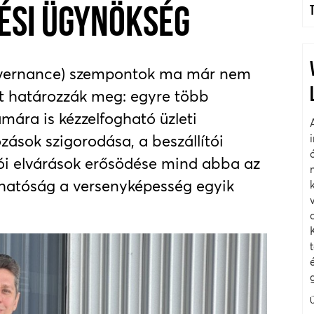
ÉSI ÜGYNÖKSÉG
Governance) szempontok ma már nem
t határozzák meg: egyre több
mára is kézzelfogható üzleti
zások szigorodása, a beszállítói
zói elvárások erősödése mind abba az
hatóság a versenyképesség egyik