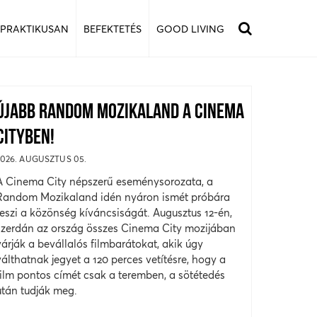
 PRAKTIKUSAN
BEFEKTETÉS
GOOD LIVING
ÚJABB RANDOM MOZIKALAND A CINEMA
CITYBEN!
2026. AUGUSZTUS 05.
A Cinema City népszerű eseménysorozata, a
Random Mozikaland idén nyáron ismét próbára
teszi a közönség kíváncsiságát. Augusztus 12-én,
szerdán az ország összes Cinema City mozijában
várják a bevállalós filmbarátokat, akik úgy
válthatnak jegyet a 120 perces vetítésre, hogy a
film pontos címét csak a teremben, a sötétedés
után tudják meg.