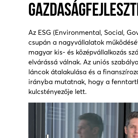
GAZDASÁGFEJLESZT
Az ESG (Environmental, Social, 
csupán a nagyvállalatok működésé
magyar kis- és középvállalkozás szá
elvárássá válnak. Az uniós szabályo
láncok átalakulása és a finanszíro
irányba mutatnak, hogy a fenntart
kulcstényezője lett.