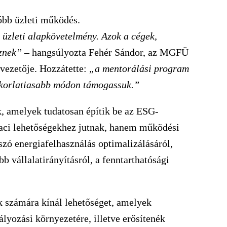
óbb üzleti működés.
üzleti alapkövetelmény. Azok a cégek,
eznek”
– hangsúlyozta Fehér Sándor, az MGFÜ
vezetője. Hozzátette:
„a mentorálási program
yakorlatiasabb módon támogassuk.”
k, amelyek tudatosan építik be az ESG-
ci lehetőségekhez jutnak, hanem működési
szó energiafelhasználás optimalizálásáról,
 vállalatirányításról, a fenntarthatósági
számára kínál lehetőséget, amelyek
ályozási környezetére, illetve erősítenék