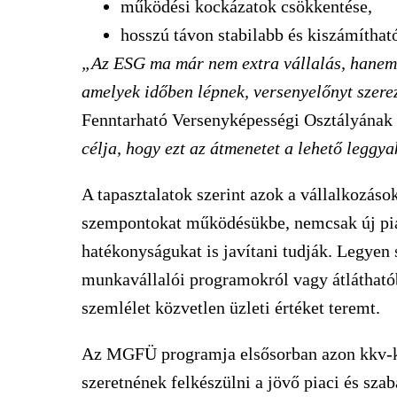
működési kockázatok csökkentése,
hosszú távon stabilabb és kiszámíthat
„Az ESG ma már nem extra vállalás, hanem 
amelyek időben lépnek, versenyelőnyt szer
Fenntarható Versenyképességi Osztályának 
célja, hogy ezt az átmenetet a lehető legg
A tapasztalatok szerint azok a vállalkozáso
szempontokat működésükbe, nemcsak új pia
hatékonyságukat is javítani tudják. Legyen 
munkavállalói programokról vagy átláthatóbb
szemlélet közvetlen üzleti értéket teremt.
Az MGFÜ programja elsősorban azon kkv-k 
szeretnének felkészülni a jövő piaci és szab