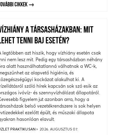
TOVÁBBI CIKKEK
VÍZHIÁNY A TÁRSASHÁZAKBAN: MIT
LEHET TENNI BAJ ESETÉN?
A legtöbben azt hiszik, hogy vízhiány esetén csak
inni nem lesz mit. Pedig egy társasházban néhány
óra alatt használhatatlanná válhatnak a WC-k,
megszűnhet az alapvető higiénia, és
közegészségügyi kockázat alakulhat ki. A
vízellátásról szóló hírek kapcsán sok szó esik az
országos ivóvíz- és szennyvízhálózat állapotáról.
Kevesebb figyelem jut azonban arra, hogy a
társasházak belső vezetékrendszere is sok helyen
évtizedekkel ezelőtt épült, és műszaki állapota
gyakran hasonlóan elavult.
ÜZLET PRAKTIKUSAN
2026. AUGUSZTUS 07.