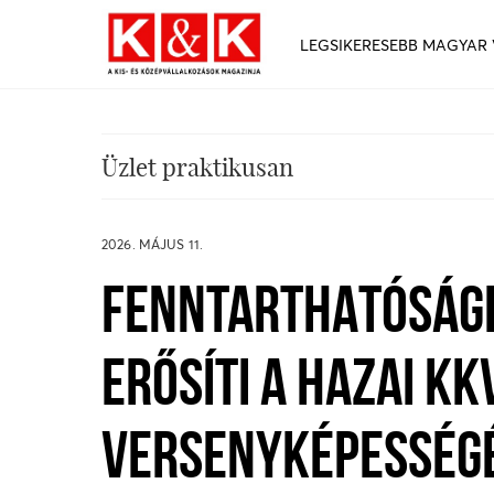
LEGSIKERESEBB MAGYAR
Üzlet praktikusan
2026. MÁJUS 11.
FENNTARTHATÓSÁG
ERŐSÍTI A HAZAI KK
VERSENYKÉPESSÉGÉ